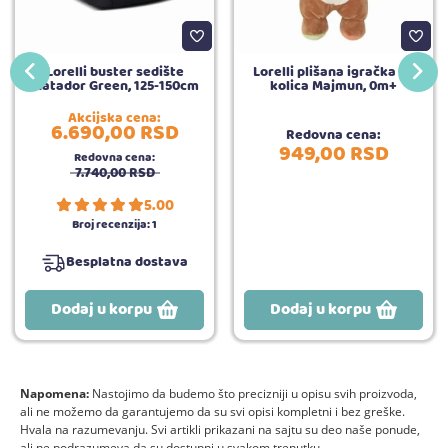
Lorelli buster sedište
Lorelli plišana igračka za
Matador Green, 125-150cm
kolica Majmun, 0m+
Akcijska cena:
6.690,
00
RSD
Redovna cena:
949,
00
RSD
Redovna cena:
7.740,
00
RSD
5.00
Broj recenzija:
1
Besplatna dostava
Dodaj u korpu
Dodaj u korpu
Napomena:
Nastojimo da budemo što precizniji u opisu svih proizvoda,
ali ne možemo da garantujemo da su svi opisi kompletni i bez greške.
Hvala na razumevanju. Svi artikli prikazani na sajtu su deo naše ponude,
ali ne podrazumeva da su dostupni u svakom trenutku.