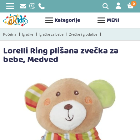
0
STAV
Kategorije
MENI
Početna
Igračke
Igračke za bebe
Zvečke i glodalice
Lorelli Ring plišana zvečka za
bebe, Medved