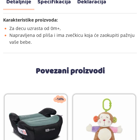
Detaljnije
Specifikacija
Deklaracija
Karakteristike proizvoda:
Za decu uzrasta od 0m+,
Napravljena od pliša i ima zvečkicu koja će zaokupiti pažnju
vaše bebe.
Povezani proizvodi
-14%