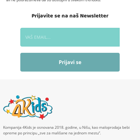
Prijavite se na naš Newsletter
Prijavi se
Kompanija 4Kids je osnovana 2018. godine, u Nišu, kao maloprodaja bebi
opreme po principu „sve za mališane na jednom mestu“.