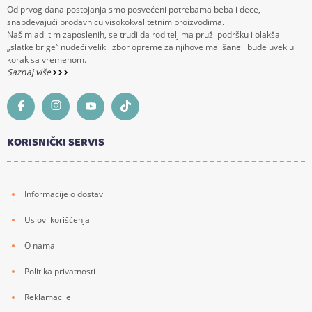
Od prvog dana postojanja smo posvećeni potrebama beba i dece,
snabdevajući prodavnicu visokokvalitetnim proizvodima.
Naš mladi tim zaposlenih, se trudi da roditeljima pruži podršku i olakša
„slatke brige“ nudeći veliki izbor opreme za njihove mališane i bude uvek u
korak sa vremenom.
Saznaj više
KORISNIČKI SERVIS
Informacije o dostavi
Uslovi korišćenja
O nama
Politika privatnosti
Reklamacije