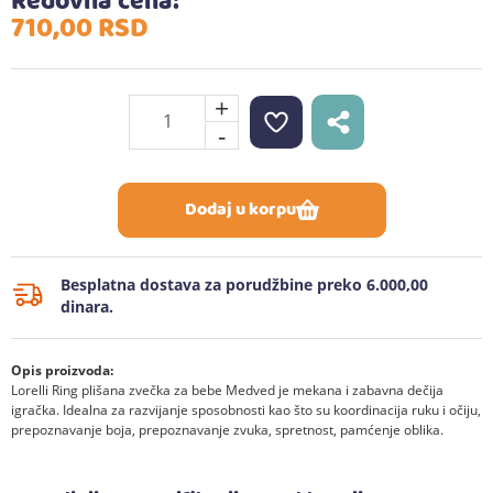
Redovna cena:
710,
00
RSD
+
-
Dodaj u korpu
Besplatna dostava za porudžbine preko 6.000,00
dinara.
Opis proizvoda:
Lorelli Ring plišana zvečka za bebe Medved je mekana i zabavna dečija
igračka. Idealna za razvijanje sposobnosti kao što su koordinacija ruku i očiju,
prepoznavanje boja, prepoznavanje zvuka, spretnost, pamćenje oblika.