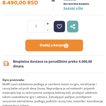
8.490,
00
RSD
Na rate bez kamate.
Saznaj više
+
-
Dodaj u korpu
Besplatna dostava za porudžbine preko 6.000,00
dinara.
Opis proizvoda:
MoMi Luani edukativna podloga je savršeno mesto za igru, istraživanje i
razvoj bebe od prvih dana života. Napravljena je od mekanih i prijatnih
materijala koji su nežni prema osetljivoj bebinoj koži, pružajući udobnost
tokom svakodnevne igre i odmora. Zahvaljujući pažljivo osmišljenim
senzornim elementima, podloga podstiče razvoj čula, motorike i koordinacije
pokreta kroz zabavu.