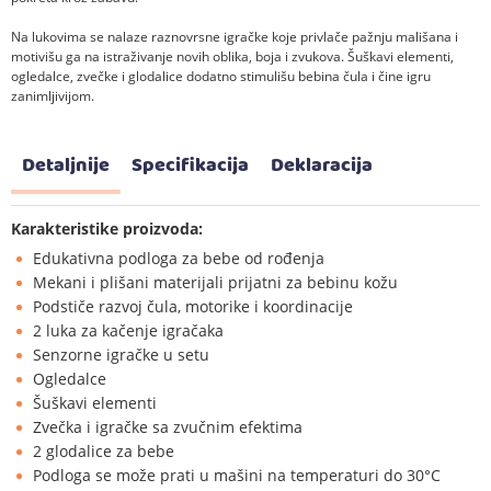
Na lukovima se nalaze raznovrsne igračke koje privlače pažnju mališana i
motivišu ga na istraživanje novih oblika, boja i zvukova. Šuškavi elementi,
ogledalce, zvečke i glodalice dodatno stimulišu bebina čula i čine igru
zanimljivijom.
Detaljnije
Specifikacija
Deklaracija
Karakteristike proizvoda:
Edukativna podloga za bebe od rođenja
Mekani i plišani materijali prijatni za bebinu kožu
Podstiče razvoj čula, motorike i koordinacije
2 luka za kačenje igračaka
Senzorne igračke u setu
Ogledalce
Šuškavi elementi
Zvečka i igračke sa zvučnim efektima
2 glodalice za bebe
Podloga se može prati u mašini na temperaturi do 30°C