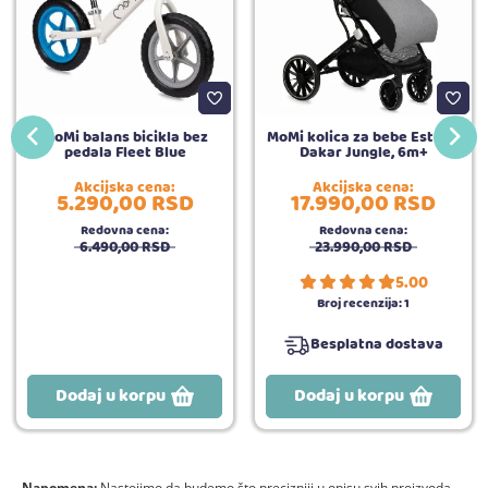
MoMi balans bicikla bez
MoMi kolica za bebe Estelle
pedala Fleet Blue
Dakar Jungle, 6m+
Akcijska cena:
Akcijska cena:
5.290,
00
RSD
17.990,
00
RSD
Redovna cena:
Redovna cena:
6.490,
00
RSD
23.990,
00
RSD
5.00
Broj recenzija:
1
Besplatna dostava
Dodaj u korpu
Dodaj u korpu
Napomena:
Nastojimo da budemo što precizniji u opisu svih proizvoda,