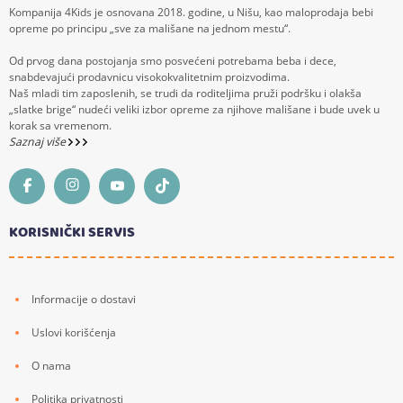
Kompanija 4Kids je osnovana 2018. godine, u Nišu, kao maloprodaja bebi
opreme po principu „sve za mališane na jednom mestu“.
Od prvog dana postojanja smo posvećeni potrebama beba i dece,
snabdevajući prodavnicu visokokvalitetnim proizvodima.
Naš mladi tim zaposlenih, se trudi da roditeljima pruži podršku i olakša
„slatke brige“ nudeći veliki izbor opreme za njihove mališane i bude uvek u
korak sa vremenom.
Saznaj više
KORISNIČKI SERVIS
Informacije o dostavi
Uslovi korišćenja
O nama
Politika privatnosti