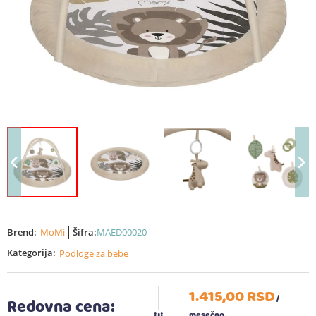
Brend:
MoMi
Šifra:
MAED00020
Kategorija:
Podloge za bebe
1.415,
00
RSD
/
Redovna cena:
mesečno.