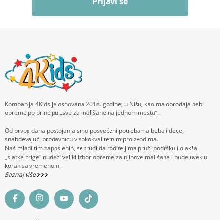
Prijavi se
Kompanija 4Kids je osnovana 2018. godine, u Nišu, kao maloprodaja bebi
opreme po principu „sve za mališane na jednom mestu“.
Od prvog dana postojanja smo posvećeni potrebama beba i dece,
snabdevajući prodavnicu visokokvalitetnim proizvodima.
Naš mladi tim zaposlenih, se trudi da roditeljima pruži podršku i olakša
„slatke brige“ nudeći veliki izbor opreme za njihove mališane i bude uvek u
korak sa vremenom.
Saznaj više