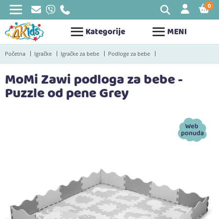
0
STAV
Kategorije
MENI
Početna
Igračke
Igračke za bebe
Podloge za bebe
MoMi Zawi podloga za bebe -
Puzzle od pene Grey