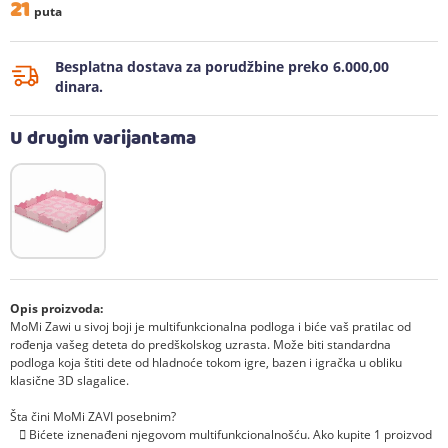
21
puta
Besplatna dostava za porudžbine preko 6.000,00
dinara.
U drugim varijantama
Opis proizvoda:
MoMi Zawi u sivoj boji je multifunkcionalna podloga i biće vaš pratilac od
rođenja vašeg deteta do predškolskog uzrasta. Može biti standardna
podloga koja štiti dete od hladnoće tokom igre, bazen i igračka u obliku
klasične 3D slagalice.
Šta čini MoMi ZAVI posebnim?
 Bićete iznenađeni njegovom multifunkcionalnošću. Ako kupite 1 proizvod