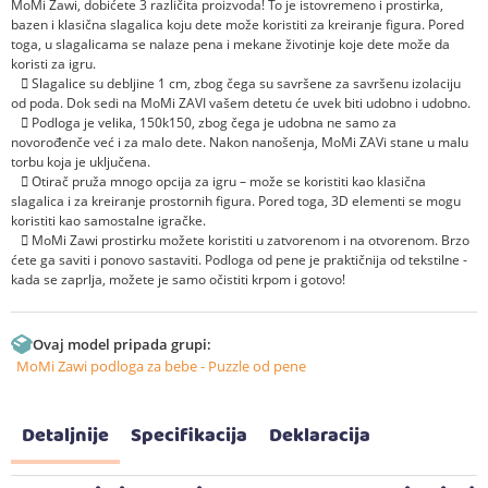
MoMi Zawi, dobićete 3 različita proizvoda! To je istovremeno i prostirka,
bazen i klasična slagalica koju dete može koristiti za kreiranje figura. Pored
toga, u slagalicama se nalaze pena i mekane životinje koje dete može da
koristi za igru.
 Slagalice su debljine 1 cm, zbog čega su savršene za savršenu izolaciju
od poda. Dok sedi na MoMi ZAVI vašem detetu će uvek biti udobno i udobno.
 Podloga je velika, 150k150, zbog čega je udobna ne samo za
novorođenče već i za malo dete. Nakon nanošenja, MoMi ZAVi stane u malu
torbu koja je uključena.
 Otirač pruža mnogo opcija za igru – može se koristiti kao klasična
slagalica i za kreiranje prostornih figura. Pored toga, 3D elementi se mogu
koristiti kao samostalne igračke.
 MoMi Zawi prostirku možete koristiti u zatvorenom i na otvorenom. Brzo
ćete ga saviti i ponovo sastaviti. Podloga od pene je praktičnija od tekstilne -
kada se zaprlja, možete je samo očistiti krpom i gotovo!
Ovaj model pripada grupi:
MoMi Zawi podloga za bebe - Puzzle od pene
Detaljnije
Specifikacija
Deklaracija