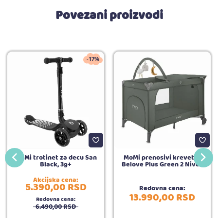
Povezani proizvodi
-17%
MoMi trotinet za decu San
MoMi prenosivi krevetac
Black, 3g+
Belove Plus Green 2 Nivoa
Akcijska cena:
5.390,
00
RSD
Redovna cena:
13.990,
00
RSD
Redovna cena:
6.490,
00
RSD