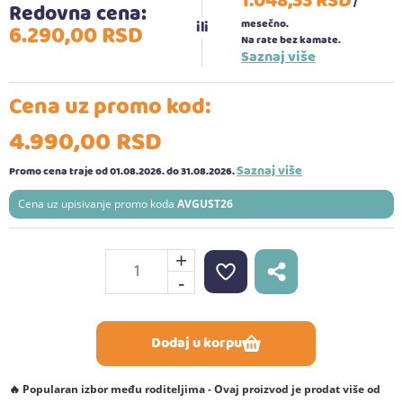
1.048,
33
RSD
/
Redovna cena:
mesečno.
6.290,
00
RSD
Na rate bez kamate.
Saznaj više
Cena uz promo kod:
4.990,
00
RSD
Saznaj više
Promo cena traje od 01.08.2026.
do 31.08.2026.
Cena uz upisivanje promo koda
AVGUST26
+
-
Dodaj u korpu
🔥 Popularan izbor među roditeljima - Ovaj proizvod je prodat više od