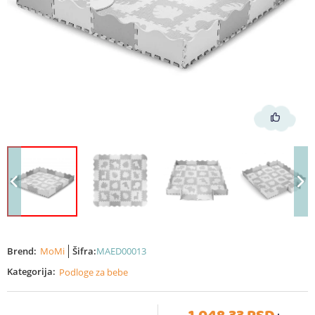
Brend:
MoMi
Šifra:
MAED00013
Kategorija:
Podloge za bebe