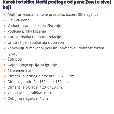
Karakteristike MoMi podloge od pene Zawi u sivoj
boji
Multifunkcionalna, to je prostirka, bazen, 3D slagalica
Od EVA pene
Vodootporana i laka za čišćenje
Podloga protiv klizanja
Karakteristika toplotne izolacije
Unutrašnja i spoljašnja upotreba
Zahvaljujući mekanoj površini povećava udobnost tokom
igranja
Štiti pod
Daje mnogo opcija za igranje
16 elemenata
Dimenzije jednog elementa: 30 x 30 cm.
Dimenzije otirača: 150 cm x 150 cm.
Dimenzije ograde: 120 x 120 cm.
Visina ivice igrališta: 15 cm
Debljina slagalice: 1 cm