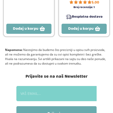
5.00
Broj recenzija:
1
Besplatna dostava
Dodaj u korpu
Dodaj u korpu
Napomena:
Nastojimo da budemo što precizniji u opisu svih proizvoda,
ali ne možemo da garantujemo da su svi opisi kompletni i bez greške.
Hvala na razumevanju. Svi artikli prikazani na sajtu su deo naše ponude,
ali ne podrazumeva da su dostupni u svakom trenutku.
Prijavite se na naš Newsletter