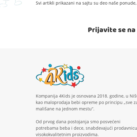
Svi artikli prikazani na sajtu su deo naše ponud
Prijavite se n
Kompanija 4Kids je osnovana 2018. godine, u Niš
kao maloprodaja bebi opreme po principu „sve z
mališane na jednom mestu“.
Od prvog dana postojanja smo posvećeni
potrebama beba i dece, snabdevajući prodavnic
visokokvalitetnim proizvodima.