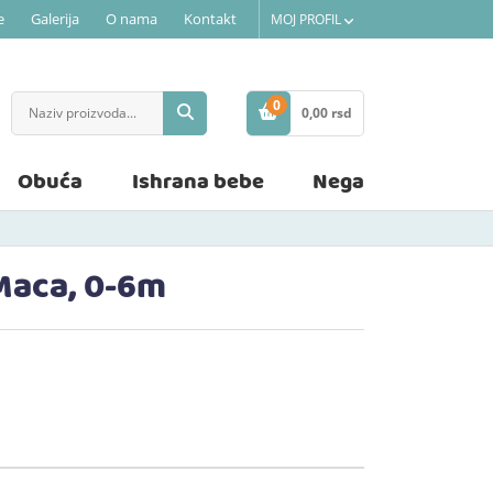
e
Galerija
O nama
Kontakt
MOJ PROFIL
0
0,
00
rsd
STAVKE
Obuća
Ishrana bebe
Nega
 Maca, 0-6m