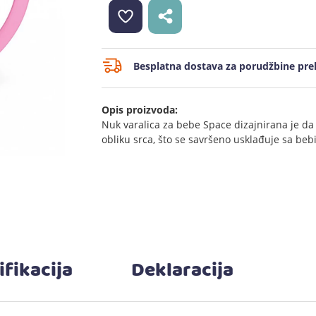
Besplatna dostava za porudžbine prek
Opis proizvoda:
Nuk varalica za bebe Space dizajnirana je da p
obliku srca, što se savršeno usklađuje sa beb
ifikacija
Deklaracija