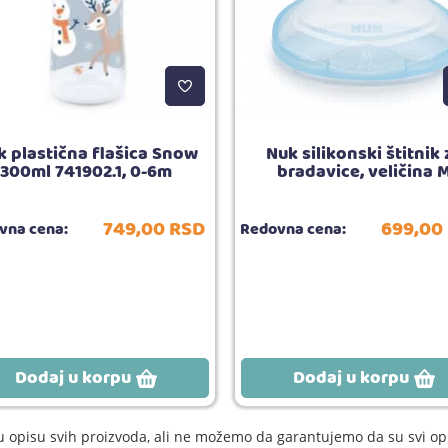
k plastična flašica Snow
Nuk silikonski štitnik 
300ml 741902.1, 0-6m
bradavice, veličina 
749,
00
RSD
699,
00
vna cena:
Redovna cena:
Dodaj u korpu
Dodaj u korpu
 opisu svih proizvoda, ali ne možemo da garantujemo da su svi opi