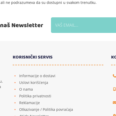
e, ali ne podrazumeva da su dostupni u svakom trenutku.
a naš Newsletter
KORISNIČKI SERVIS
K
Informacije o dostavi
u,
Uslovi korišćenja
a
O nama
Politika privatnosti
Reklamacije
u
Otkazivanje / Politika povraćaja