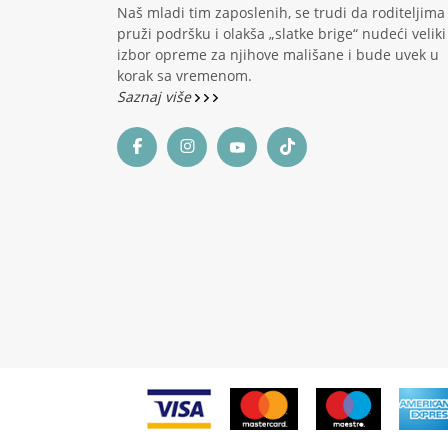
Naš mladi tim zaposlenih, se trudi da roditeljima
pruži podršku i olakša „slatke brige“ nudeći veliki
izbor opreme za njihove mališane i bude uvek u
korak sa vremenom.
Saznaj više