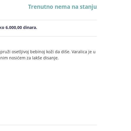
Trenutno nema na stanju
o 6.000,00 dinara.
ruži osetljivoj bebinoj koži da diše. Varalica je u
inim nosićem za lakše disanje.