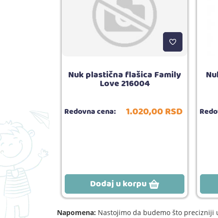
p Easy sip
Nuk plastična flašica Family
Nu
+ blue
Love 216004
.190,
00
RSD
1.020,
00
RSD
Redovna cena:
Redo
5.00
ija:
1
rpu
Dodaj u korpu
Napomena:
Nastojimo da budemo što precizniji u