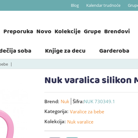
Blog
Kalendar trudnoće
Grup
a
Preporuka
Novo
Kolekcije
Grupe
Brendovi
 dečija soba
Knjige za decu
Garderoba
 bebe
Nuk varalica silikon
Brend:
Nuk
Šifra:
NUK 730349.1
Kategorija:
Varalice za bebe
Kolekcija:
Nuk varalice