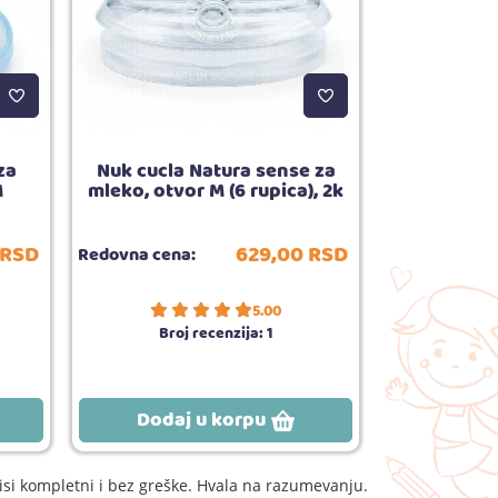
za
Nuk cucla Natura sense za
Nuk varalica
M
mleko, otvor M (6 rupica), 2k
Night
RSD
629,
00
RSD
Redovna cena:
Redovna cena
5.00
Broj recenzija:
1
Dodaj u korpu
Dodaj
si kompletni i bez greške. Hvala na razumevanju.