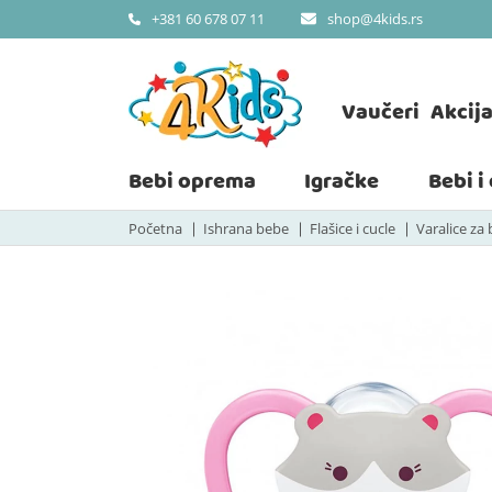
shop@4kids.rs
+381 60 678 07 11
Vaučeri
Akcij
Bebi oprema
Igračke
Bebi i
Početna
Ishrana bebe
Flašice i cucle
Varalice za