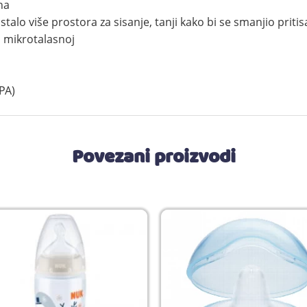
ha
stalo više prostora za sisanje, tanji kako bi se smanjio pritisa
u mikrotalasnoj
PA)
Povezani proizvodi