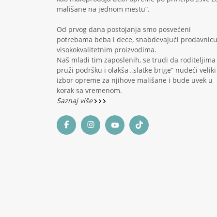
mališane na jednom mestu“.
Od prvog dana postojanja smo posvećeni
potrebama beba i dece, snabdevajući prodavnic
visokokvalitetnim proizvodima.
Naš mladi tim zaposlenih, se trudi da roditeljima
pruži podršku i olakša „slatke brige“ nudeći veliki
izbor opreme za njihove mališane i bude uvek u
korak sa vremenom.
Saznaj više