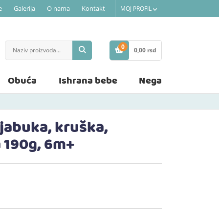
e
Galerija
O nama
Kontakt
MOJ PROFIL
0
0,
00
rsd
STAVKE
Obuća
Ishrana bebe
Nega
 jabuka, kruška,
 190g, 6m+