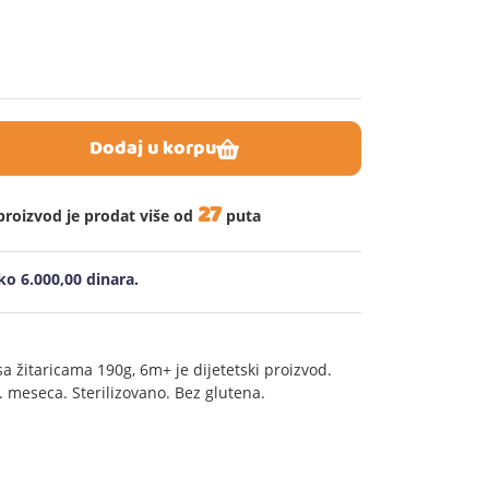
Dodaj u korpu
27
proizvod je prodat više od
puta
o 6.000,00 dinara.
a žitaricama 190g, 6m+ je dijetetski proizvod.
 meseca. Sterilizovano. Bez glutena.