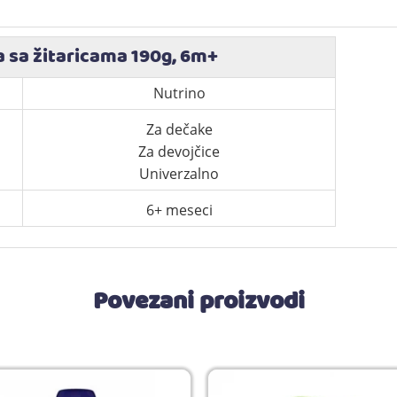
a sa žitaricama 190g, 6m+
Nutrino
Za dečake
Za devojčice
Univerzalno
6+ meseci
Povezani proizvodi