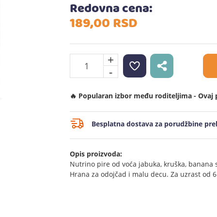
Redovna cena:
189,
00
RSD
+
-
🔥 Popularan izbor među roditeljima - Ovaj 
Besplatna dostava za porudžbine prek
Opis proizvoda:
Nutrino pire od voća jabuka, kruška, banana s
Hrana za odojčad i malu decu. Za uzrast od 6.