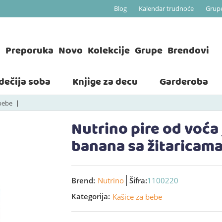
Blog
Kalendar trudnoće
Grup
a
Preporuka
Novo
Kolekcije
Grupe
Brendovi
 dečija soba
Knjige za decu
Garderoba
 bebe
Nutrino pire od voća
banana sa žitaricama
Brend:
Nutrino
Šifra:
1100220
Kategorija:
Kašice za bebe