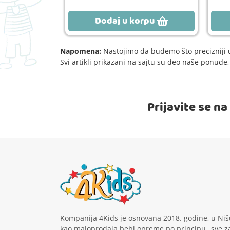
rpu
Dodaj u korpu
Napomena:
Nastojimo da budemo što precizniji u
Svi artikli prikazani na sajtu su deo naše ponud
Prijavite se n
Kompanija 4Kids je osnovana 2018. godine, u Niš
kao maloprodaja bebi opreme po principu „sve z