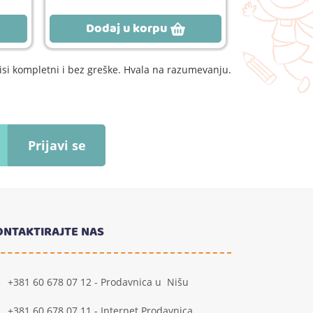
Dodaj u korpu
Dodaj
si kompletni i bez greške. Hvala na razumevanju.
Prijavi se
ONTAKTIRAJTE NAS
+381 60 678 07 12 - Prodavnica u Nišu
+381 60 678 07 11 - Internet Prodavnica