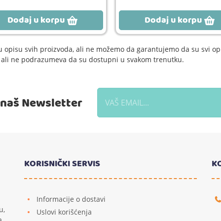
Dodaj u korpu
Dodaj u korpu
 opisu svih proizvoda, ali ne možemo da garantujemo da su svi opi
e, ali ne podrazumeva da su dostupni u svakom trenutku.
a naš Newsletter
KORISNIČKI SERVIS
K
Informacije o dostavi
u,
Uslovi korišćenja
a