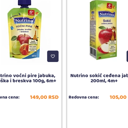
trino voćni pire jabuka,
Nutrino sokić ceđena ja
uška i breskva 100g, 6m+
200ml, 4m+
149,
00
RSD
105,
00
vna cena:
Redovna cena: