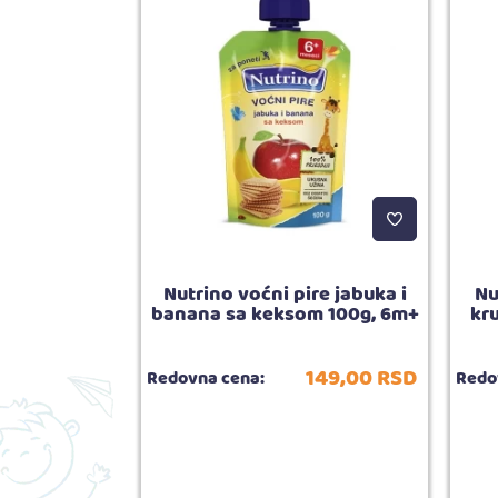
p Easy sip
Nutrino voćni pire jabuka i
Nu
+ blue
banana sa keksom 100g, 6m+
kr
.190,
00
RSD
149,
00
RSD
Redovna cena:
Redo
5.00
ija:
1