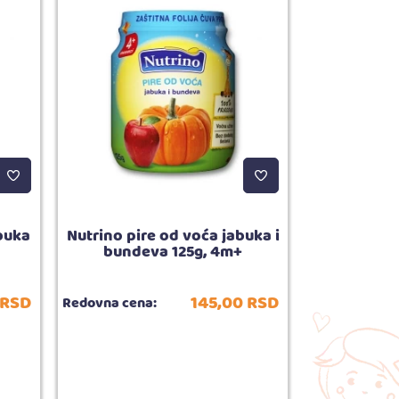
buka
Nutrino pire od voća jabuka i
Nutrino 
bundeva 125g, 4m+
banana s
RSD
145,
00
RSD
Redovna cena:
Redovna cena