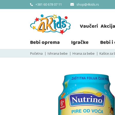
shop@4kids.rs
+381 60 678 07 11
Vaučeri
Akcij
Bebi oprema
Igračke
Bebi i
Početna
Ishrana bebe
Hrana za bebe
Kašice za