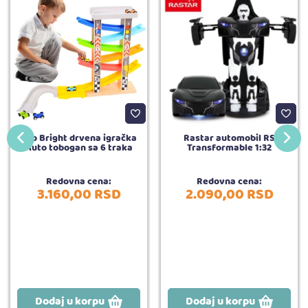
Top Bright drvena igračka
Rastar automobil RS
Auto tobogan sa 6 traka
Transformable 1:32
Redovna cena:
Redovna cena:
3.160,
00
RSD
2.090,
00
RSD
Dodaj u korpu
Dodaj u korpu