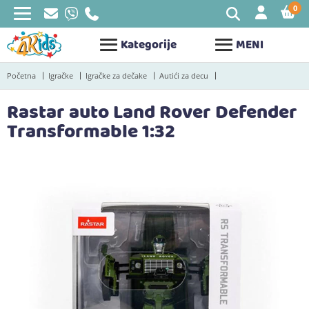
0
STAV
Kategorije
MENI
Početna
Igračke
Igračke za dečake
Autići za decu
Rastar auto Land Rover Defender
Transformable 1:32