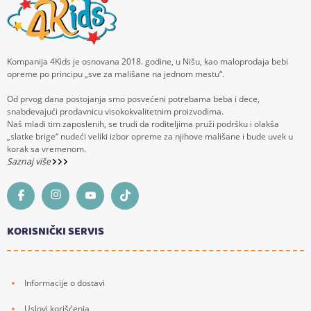
Kompanija 4Kids je osnovana 2018. godine, u Nišu, kao maloprodaja bebi
opreme po principu „sve za mališane na jednom mestu“.
Od prvog dana postojanja smo posvećeni potrebama beba i dece,
snabdevajući prodavnicu visokokvalitetnim proizvodima.
Naš mladi tim zaposlenih, se trudi da roditeljima pruži podršku i olakša
„slatke brige“ nudeći veliki izbor opreme za njihove mališane i bude uvek u
korak sa vremenom.
Saznaj više
KORISNIČKI SERVIS
Informacije o dostavi
Uslovi korišćenja