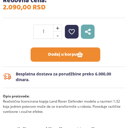
Redovna cena:
2.090,
00
RSD
+
-
Dodaj u korpu
Besplatna dostava za porudžbine preko 6.000,00
dinara.
Opis proizvoda:
Realistična licencirana kopija Land Rover Defender modela u razmeri 1:32
koja jednim potezom može da se transformiše u robota. Poseduje različite
svetlosne i zvučne efekte.