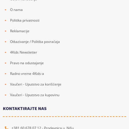
O nama
Politika privatnosti
Reklamacije
Otkazivanje / Politika povraćaja
4Kids Newsletter
Pravo na odustajanje
Radno vreme 4Kids-a
Vaučeri - Uputstvo za korišćenje
Vaučeri - Uputstvo za kupovinu
KONTAKTIRAJTE NAS
+381 60 678 07 12 - Prodavnica u Nišu