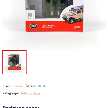
Brend:
Rastar
Šifra:
A018016
Kategorija:
Autići za decu