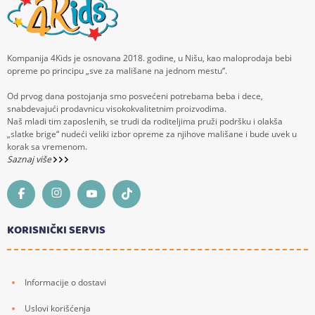
Kompanija 4Kids je osnovana 2018. godine, u Nišu, kao maloprodaja bebi
opreme po principu „sve za mališane na jednom mestu“.
Od prvog dana postojanja smo posvećeni potrebama beba i dece,
snabdevajući prodavnicu visokokvalitetnim proizvodima.
Naš mladi tim zaposlenih, se trudi da roditeljima pruži podršku i olakša
„slatke brige“ nudeći veliki izbor opreme za njihove mališane i bude uvek u
korak sa vremenom.
Saznaj više
KORISNIČKI SERVIS
Informacije o dostavi
Uslovi korišćenja