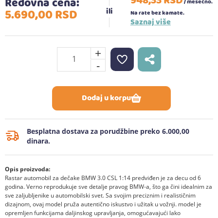
948,
33
RSD
Redovna cena:
/ mesečno.
5.690,
00
RSD
Na rate bez kamate.
Saznaj više
+
-
Dodaj u korpu
Besplatna dostava za porudžbine preko 6.000,00
dinara.
Opis proizvoda:
Rastar automobil za dečake BMW 3.0 CSL 1:14 predviđen je za decu od 6
godina. Verno reprodukuje sve detalje pravog BMW-a, što ga čini idealnim za
sve zaljubljenike u automobilski svet. Sa svojim preciznim i realističnim
dizajnom, ovaj model pruža autentično iskustvo i užitak u vožnji. model je
opremljen funkcijama daljinskog upravljanja, omogućavajući lako