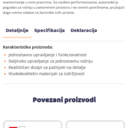
manevrisanje u svim pravcima. Sa visokim performansama, automobil je
pogodan za vožnju u zatvorenom prostoru i na ravnim površinama, pružajući
dugo vreme zabave za korisnike svih uzrasta.
Detaljnije
Specifikacija
Deklaracija
Karakteristike proizvoda:
Jednostavno upravljanje i funkcionalnost
Daljinsko upravljanje za jednostavnu vožnju
Realističan dizajn sa pažnjom na detalje
Visokokvalitetni materijali za izdržljivost
Povezani proizvodi