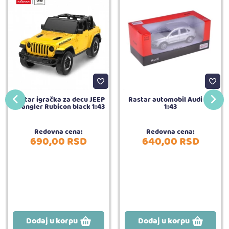
Rastar igračka za decu JEEP
Rastar automobil Audi Q3
Wrangler Rubicon black 1:43
1:43
Redovna cena:
Redovna cena:
690,
00
RSD
640,
00
RSD
Dodaj u korpu
Dodaj u korpu