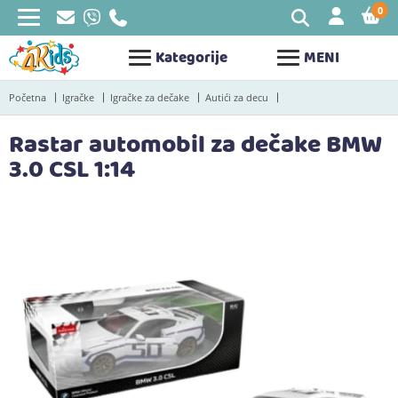
0
STAV
Kategorije
MENI
Početna
Igračke
Igračke za dečake
Autići za decu
Rastar automobil za dečake BMW
3.0 CSL 1:14