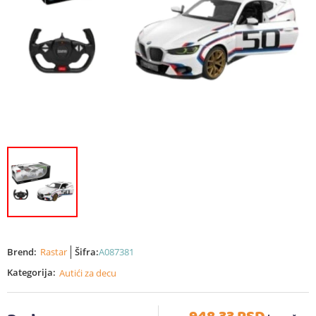
Brend:
Rastar
Šifra:
A087381
Kategorija:
Autići za decu