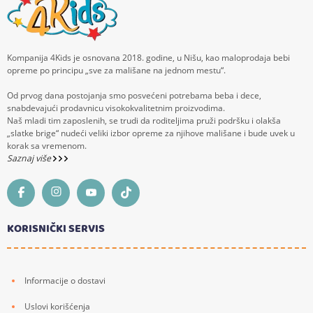
Kompanija 4Kids je osnovana 2018. godine, u Nišu, kao maloprodaja bebi
opreme po principu „sve za mališane na jednom mestu“.
Od prvog dana postojanja smo posvećeni potrebama beba i dece,
snabdevajući prodavnicu visokokvalitetnim proizvodima.
Naš mladi tim zaposlenih, se trudi da roditeljima pruži podršku i olakša
„slatke brige“ nudeći veliki izbor opreme za njihove mališane i bude uvek u
korak sa vremenom.
Saznaj više
KORISNIČKI SERVIS
Informacije o dostavi
Uslovi korišćenja