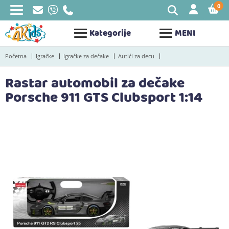
0
STAV
Kategorije
MENI
Početna
Igračke
Igračke za dečake
Autići za decu
Rastar automobil za dečake
Porsche 911 GTS Clubsport 1:14