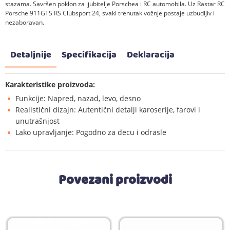
stazama. Savršen poklon za ljubitelje Porschea i RC automobila. Uz Rastar RC
Porsche 911GTS RS Clubsport 24, svaki trenutak vožnje postaje uzbudljiv i
nezaboravan.
Detaljnije
Specifikacija
Deklaracija
Karakteristike proizvoda:
Funkcije: Napred, nazad, levo, desno
Realistični dizajn: Autentični detalji karoserije, farovi i
unutrašnjost
Lako upravljanje: Pogodno za decu i odrasle
Povezani proizvodi