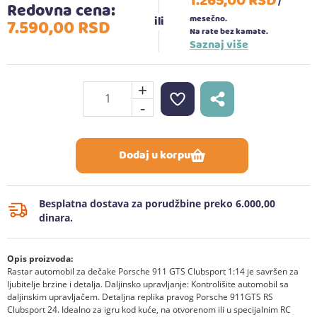
1.265,
00
RSD
/
Redovna cena:
mesečno.
7.590,
00
RSD
Na rate bez kamate.
Saznaj više
+
-
Dodaj u korpu
Besplatna dostava za porudžbine preko 6.000,00
dinara.
Opis proizvoda:
Rastar automobil za dečake Porsche 911 GTS Clubsport 1:14 je savršen za
ljubitelje brzine i detalja. Daljinsko upravljanje: Kontrolišite automobil sa
daljinskim upravljačem. Detaljna replika pravog Porsche 911GTS RS
Clubsport 24. Idealno za igru kod kuće, na otvorenom ili u specijalnim RC