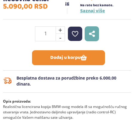
5.090,
00
RSD
Na rate bez kamate.
Saznaj više
+
-
Dodaj u korpu
Besplatna dostava za porudžbine preko 6.000,00
dinara.
Opis proizvoda:
Realistična licencirana kopija BMW-ovog modela i8 sa mogućnošću ručnog
otvaranja vrata. Jednostavno daljinsko upravljanje (radio control-RC)
omogućiće Vašem mališanu sate uživanja.