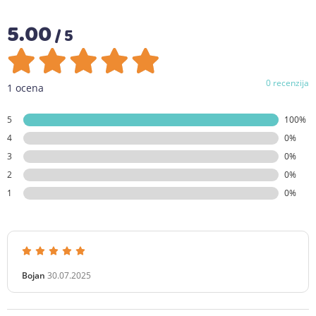
5.00
/ 5
0 recenzija
1 ocena
5
100%
4
0%
3
0%
2
0%
1
0%
Bojan
30.07.2025