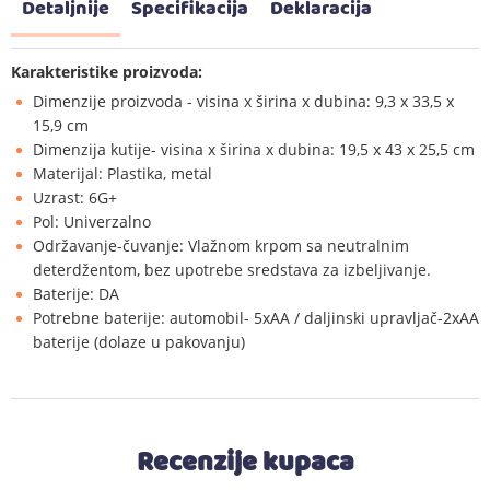
Detaljnije
Specifikacija
Deklaracija
Karakteristike proizvoda:
Dimenzije proizvoda - visina x širina x dubina: 9,3 x 33,5 x
15,9 cm
Dimenzija kutije- visina x širina x dubina: 19,5 x 43 x 25,5 cm
Materijal: Plastika, metal
Uzrast: 6G+
Pol: Univerzalno
Održavanje-čuvanje: Vlažnom krpom sa neutralnim
deterdžentom, bez upotrebe sredstava za izbeljivanje.
Baterije: DA
Potrebne baterije: automobil- 5xAA / daljinski upravljač-2xAA
baterije (dolaze u pakovanju)
Recenzije kupaca