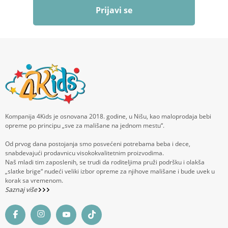
Prijavi se
Kompanija 4Kids je osnovana 2018. godine, u Nišu, kao maloprodaja bebi
opreme po principu „sve za mališane na jednom mestu“.
Od prvog dana postojanja smo posvećeni potrebama beba i dece,
snabdevajući prodavnicu visokokvalitetnim proizvodima.
Naš mladi tim zaposlenih, se trudi da roditeljima pruži podršku i olakša
„slatke brige“ nudeći veliki izbor opreme za njihove mališane i bude uvek u
korak sa vremenom.
Saznaj više