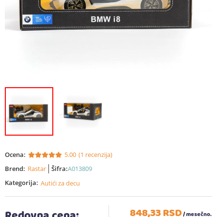
Ocena:
5.00
(1 recenzija)
Brend:
Rastar
Šifra:
A013809
Kategorija:
Autići za decu
848,
33
RSD
Redovna cena:
/ mesečno.