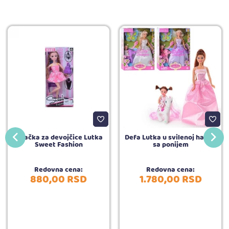
Igračka za devojčice Lutka
Defa Lutka u svilenoj haljini
Sweet Fashion
sa ponijem
Redovna cena:
Redovna cena:
880,
00
RSD
1.780,
00
RSD