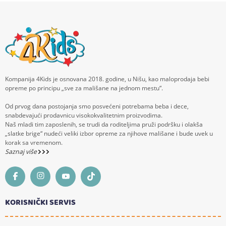
Kompanija 4Kids je osnovana 2018. godine, u Nišu, kao maloprodaja bebi
opreme po principu „sve za mališane na jednom mestu“.
Od prvog dana postojanja smo posvećeni potrebama beba i dece,
snabdevajući prodavnicu visokokvalitetnim proizvodima.
Naš mladi tim zaposlenih, se trudi da roditeljima pruži podršku i olakša
„slatke brige“ nudeći veliki izbor opreme za njihove mališane i bude uvek u
korak sa vremenom.
Saznaj više
KORISNIČKI SERVIS