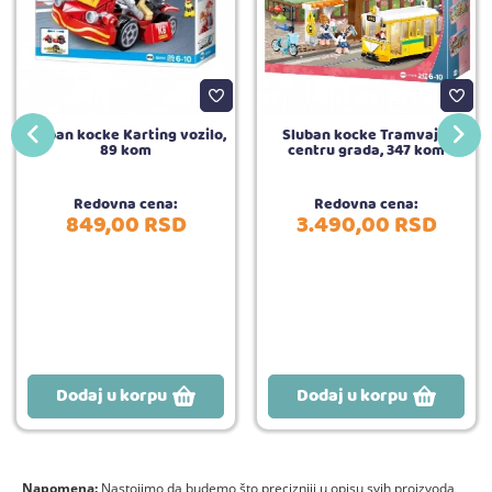
Sluban kocke Karting vozilo,
Sluban kocke Tramvaj u
89 kom
centru grada, 347 kom
Redovna cena:
Redovna cena:
849,
00
RSD
3.490,
00
RSD
Dodaj u korpu
Dodaj u korpu
Napomena:
Nastojimo da budemo što precizniji u opisu svih proizvoda,