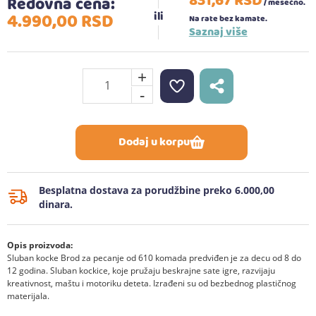
831,
67
RSD
Redovna cena:
/ mesečno.
4.990,
00
RSD
Na rate bez kamate.
Saznaj više
+
-
Dodaj u korpu
Besplatna dostava za porudžbine preko 6.000,00
dinara.
Opis proizvoda:
Sluban kocke Brod za pecanje od 610 komada predviđen je za decu od 8 do
12 godina. Sluban kockice, koje pružaju beskrajne sate igre, razvijaju
kreativnost, maštu i motoriku deteta. Izrađeni su od bezbednog plastičnog
materijala.