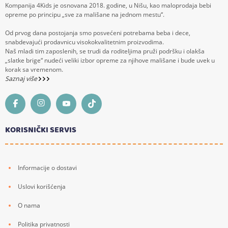
Kompanija 4Kids je osnovana 2018. godine, u Nišu, kao maloprodaja bebi
opreme po principu „sve za mališane na jednom mestu“.
Od prvog dana postojanja smo posvećeni potrebama beba i dece,
snabdevajući prodavnicu visokokvalitetnim proizvodima.
Naš mladi tim zaposlenih, se trudi da roditeljima pruži podršku i olakša
„slatke brige“ nudeći veliki izbor opreme za njihove mališane i bude uvek u
korak sa vremenom.
Saznaj više
KORISNIČKI SERVIS
Informacije o dostavi
Uslovi korišćenja
O nama
Politika privatnosti