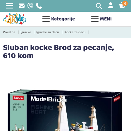
0
STAV
Kategorije
MENI
Početna
Igračke
Igračke za decu
Kocke za decu
Sluban kocke Brod za pecanje,
610 kom