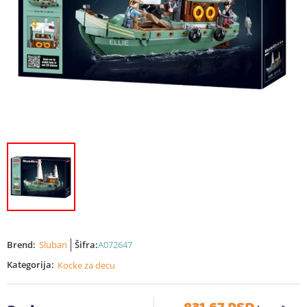
Brend:
Sluban
Šifra:
A072647
Kategorija:
Kocke za decu