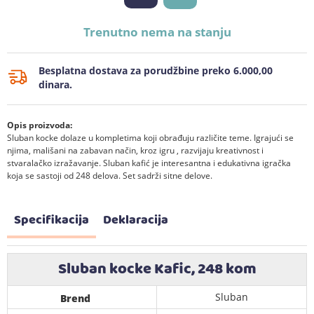
Trenutno nema na stanju
Besplatna dostava za porudžbine preko 6.000,00
dinara.
Opis proizvoda:
Sluban kocke dolaze u kompletima koji obrađuju različite teme. Igrajući se
njima, mališani na zabavan način, kroz igru , razvijaju kreativnost i
stvaralačko izražavanje. Sluban kafić je interesantna i edukativna igračka
koja se sastoji od 248 delova. Set sadrži sitne delove.
Specifikacija
Deklaracija
Sluban kocke Kafic, 248 kom
Sluban
Brend