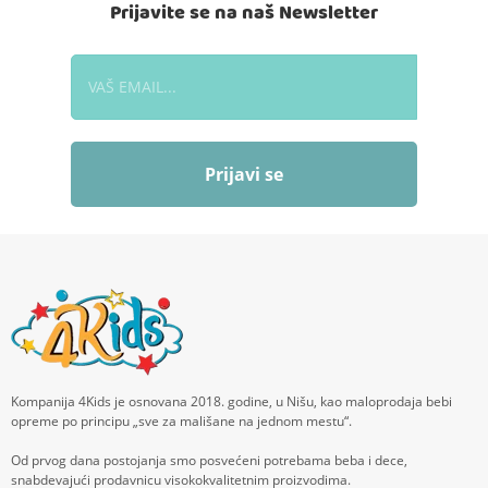
Prijavite se na naš Newsletter
Prijavi se
Kompanija 4Kids je osnovana 2018. godine, u Nišu, kao maloprodaja bebi
opreme po principu „sve za mališane na jednom mestu“.
Od prvog dana postojanja smo posvećeni potrebama beba i dece,
snabdevajući prodavnicu visokokvalitetnim proizvodima.