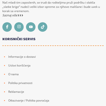
Naš mladi tim zaposlenih, se trudi da roditeljima pruži podršku i olakša
„slatke brige“ nudeći veliki izbor opreme za njihove mališane i bude uvek u
korak sa vremenom.
Saznaj više
KORISNIČKI SERVIS
Informacije o dostavi
Uslovi korišćenja
O nama
Politika privatnosti
Reklamacije
Otkazivanje / Politika povraćaja