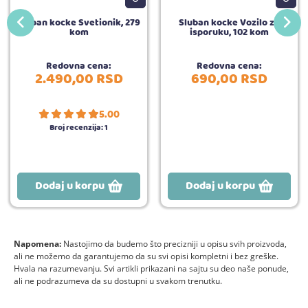
Sluban kocke Svetionik, 279
Sluban kocke Vozilo za
kom
isporuku, 102 kom
Redovna cena:
Redovna cena:
2.490,
00
RSD
690,
00
RSD
5.00
Broj recenzija:
1
Dodaj u korpu
Dodaj u korpu
Napomena:
Nastojimo da budemo što precizniji u opisu svih proizvoda,
ali ne možemo da garantujemo da su svi opisi kompletni i bez greške.
Hvala na razumevanju. Svi artikli prikazani na sajtu su deo naše ponude,
ali ne podrazumeva da su dostupni u svakom trenutku.