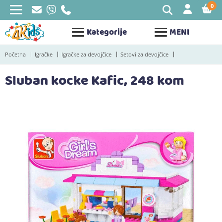
0
STAV
Kategorije
MENI
Početna
Igračke
Igračke za devojčice
Setovi za devojčice
Sluban kocke Kafic, 248 kom