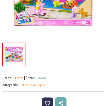
Brend:
Sluban
Šifra:
A016148
Kategorija:
Setovi za devojčice