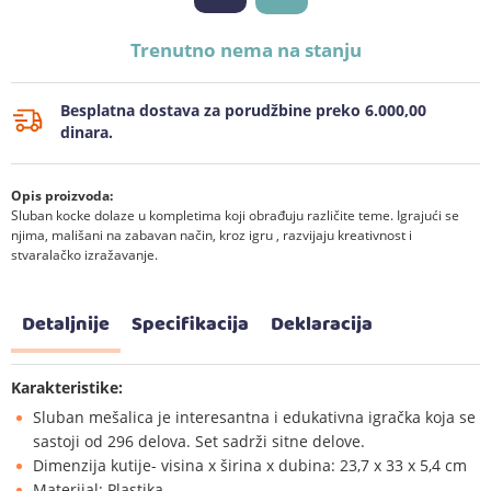
Trenutno nema na stanju
Besplatna dostava za porudžbine preko 6.000,00
dinara.
Opis proizvoda:
Sluban kocke dolaze u kompletima koji obrađuju različite teme. Igrajući se
njima, mališani na zabavan način, kroz igru , razvijaju kreativnost i
stvaralačko izražavanje.
Detaljnije
Specifikacija
Deklaracija
Karakteristike:
Sluban mešalica je interesantna i edukativna igračka koja se
sastoji od 296 delova. Set sadrži sitne delove.
Dimenzija kutije- visina x širina x dubina: 23,7 x 33 x 5,4 cm
Materijal: Plastika