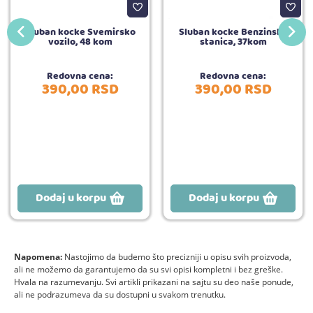
Sluban kocke Svemirsko
Sluban kocke Benzinska
vozilo, 48 kom
stanica, 37kom
Redovna cena:
Redovna cena:
390,
00
RSD
390,
00
RSD
Dodaj u korpu
Dodaj u korpu
Napomena:
Nastojimo da budemo što precizniji u opisu svih proizvoda,
ali ne možemo da garantujemo da su svi opisi kompletni i bez greške.
Hvala na razumevanju. Svi artikli prikazani na sajtu su deo naše ponude,
ali ne podrazumeva da su dostupni u svakom trenutku.