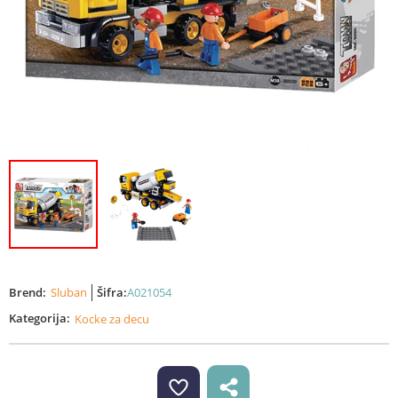
Brend:
Sluban
Šifra:
A021054
Kategorija:
Kocke za decu