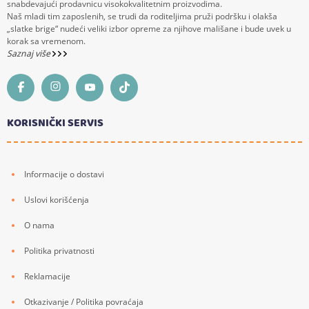
snabdevajući prodavnicu visokokvalitetnim proizvodima.
Naš mladi tim zaposlenih, se trudi da roditeljima pruži podršku i olakša
„slatke brige“ nudeći veliki izbor opreme za njihove mališane i bude uvek u
korak sa vremenom.
Saznaj više
KORISNIČKI SERVIS
Informacije o dostavi
Uslovi korišćenja
O nama
Politika privatnosti
Reklamacije
Otkazivanje / Politika povraćaja