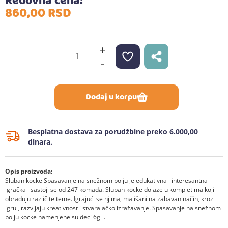
Redovna cena:
860,
00
RSD
+
-
Dodaj u korpu
Besplatna dostava za porudžbine preko 6.000,00
dinara.
Opis proizvoda:
Sluban kocke Spasavanje na snežnom polju je edukativna i interesantna
igračka i sastoji se od 247 komada. Sluban kocke dolaze u kompletima koji
obrađuju različite teme. Igrajući se njima, mališani na zabavan način, kroz
igru , razvijaju kreativnost i stvaralačko izražavanje. Spasavanje na snežnom
polju kocke namenjene su deci 6g+.