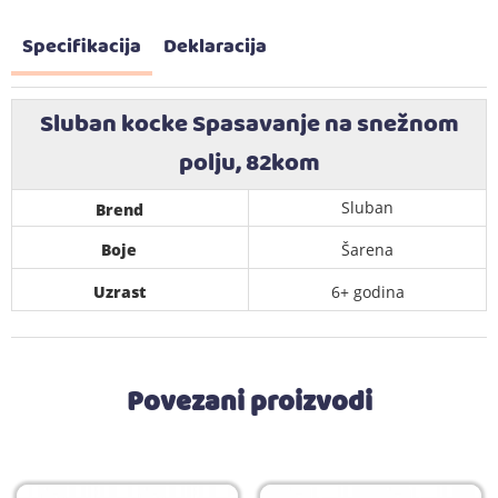
Specifikacija
Deklaracija
Sluban kocke Spasavanje na snežnom
polju, 82kom
Sluban
Brend
Boje
Šarena
Uzrast
6+ godina
Povezani proizvodi