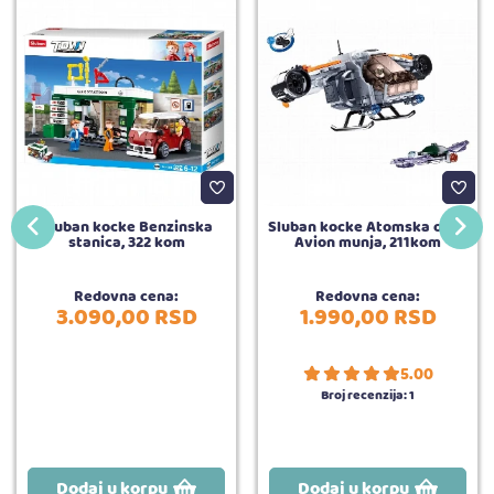
Sluban kocke Benzinska
Sluban kocke Atomska oluja
stanica, 322 kom
Avion munja, 211kom
Redovna cena:
Redovna cena:
3.090,
00
RSD
1.990,
00
RSD
5.00
Broj recenzija:
1
Dodaj u korpu
Dodaj u korpu