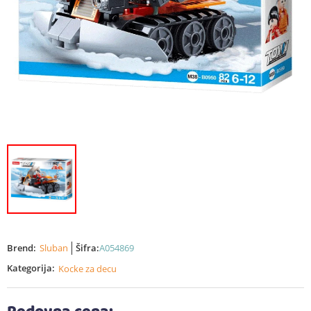
Brend:
Sluban
Šifra:
A054869
Kategorija:
Kocke za decu