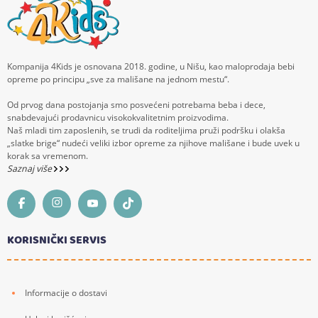
Kompanija 4Kids je osnovana 2018. godine, u Nišu, kao maloprodaja bebi
opreme po principu „sve za mališane na jednom mestu“.
Od prvog dana postojanja smo posvećeni potrebama beba i dece,
snabdevajući prodavnicu visokokvalitetnim proizvodima.
Naš mladi tim zaposlenih, se trudi da roditeljima pruži podršku i olakša
„slatke brige“ nudeći veliki izbor opreme za njihove mališane i bude uvek u
korak sa vremenom.
Saznaj više
KORISNIČKI SERVIS
Informacije o dostavi