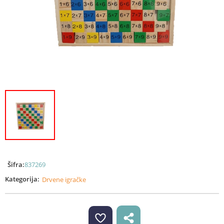
Šifra:
837269
Kategorija:
Drvene igračke