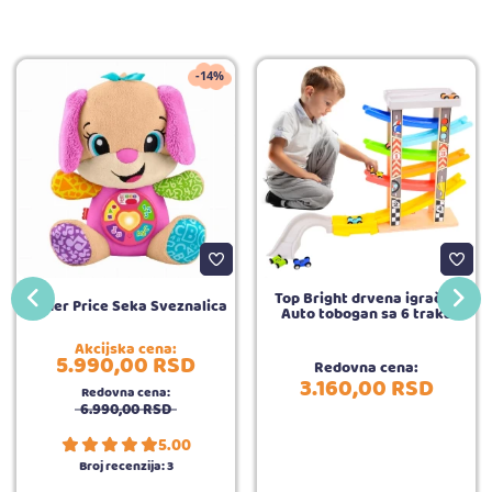
-14%
Top Bright drvena igračka
Fisher Price Seka Sveznalica
Auto tobogan sa 6 traka
Akcijska cena:
5.990,
00
RSD
Redovna cena:
3.160,
00
RSD
Redovna cena:
6.990,
00
RSD
5.00
Broj recenzija:
3