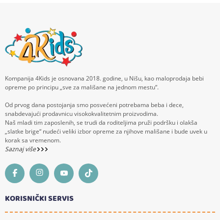
Kompanija 4Kids je osnovana 2018. godine, u Nišu, kao maloprodaja bebi
opreme po principu „sve za mališane na jednom mestu“.
Od prvog dana postojanja smo posvećeni potrebama beba i dece,
snabdevajući prodavnicu visokokvalitetnim proizvodima.
Naš mladi tim zaposlenih, se trudi da roditeljima pruži podršku i olakša
„slatke brige“ nudeći veliki izbor opreme za njihove mališane i bude uvek u
korak sa vremenom.
Saznaj više
KORISNIČKI SERVIS