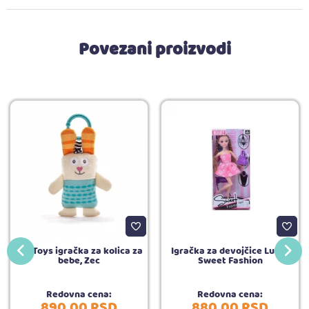
Povezani proizvodi
Taf Toys igračka za kolica za
Igračka za devojčice Lutka
bebe, Zec
Sweet Fashion
Redovna cena:
Redovna cena:
890,
00
RSD
880,
00
RSD