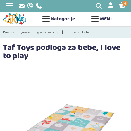
0
STAV
Kategorije
MENI
Početna
Igračke
Igračke za bebe
Podloge za bebe
Taf Toys podloga za bebe, I love
to play