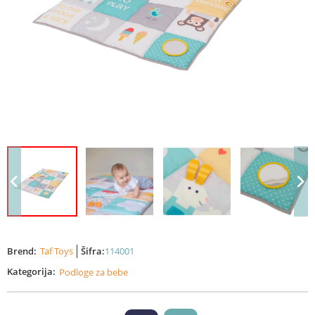
Brend:
Taf Toys
Šifra:
114001
Kategorija:
Podloge za bebe