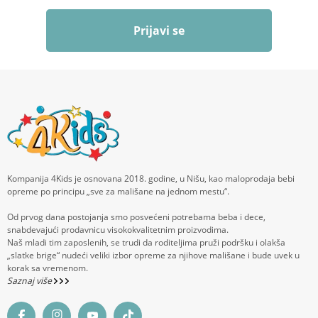
Prijavi se
Kompanija 4Kids je osnovana 2018. godine, u Nišu, kao maloprodaja bebi
opreme po principu „sve za mališane na jednom mestu“.
Od prvog dana postojanja smo posvećeni potrebama beba i dece,
snabdevajući prodavnicu visokokvalitetnim proizvodima.
Naš mladi tim zaposlenih, se trudi da roditeljima pruži podršku i olakša
„slatke brige“ nudeći veliki izbor opreme za njihove mališane i bude uvek u
korak sa vremenom.
Saznaj više