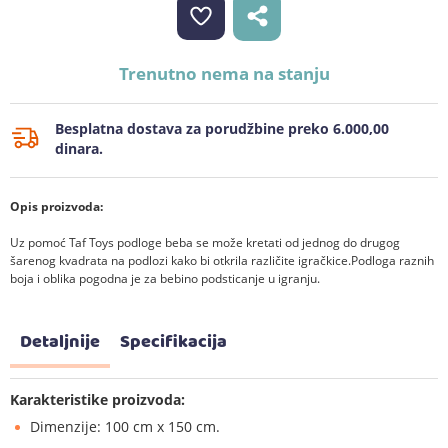
Trenutno nema na stanju
Besplatna dostava za porudžbine preko 6.000,00
dinara.
Opis proizvoda:
Uz pomoć Taf Toys podloge beba se može kretati od jednog do drugog
šarenog kvadrata na podlozi kako bi otkrila različite igračkice.Podloga raznih
boja i oblika pogodna je za bebino podsticanje u igranju.
Detaljnije
Specifikacija
Karakteristike proizvoda:
Dimenzije: 100 cm x 150 cm.