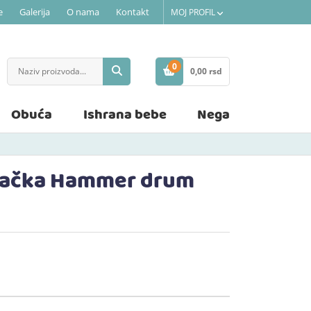
e
Galerija
O nama
Kontakt
MOJ PROFIL
0
0,
00
rsd
STAVKE
Obuća
Ishrana bebe
Nega
gračka Hammer drum