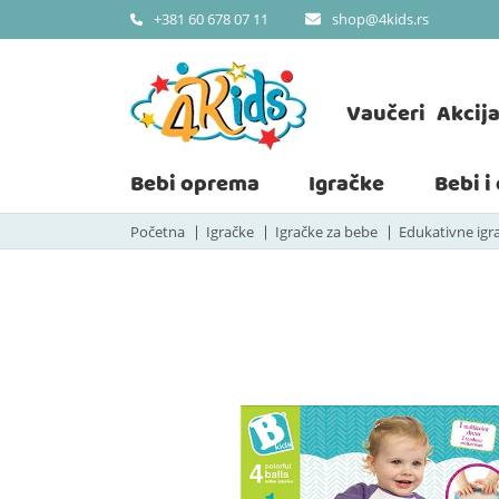
shop@4kids.rs
+381 60 678 07 11
Vaučeri
Akcij
Bebi oprema
Igračke
Bebi i
Početna
Igračke
Igračke za bebe
Edukativne igr