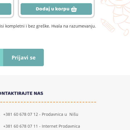
Dodaj u korpu
Dodaj
si kompletni i bez greške. Hvala na razumevanju.
Prijavi se
ONTAKTIRAJTE NAS
+381 60 678 07 12 - Prodavnica u Nišu
+381 60 678 07 11 - Internet Prodavnica