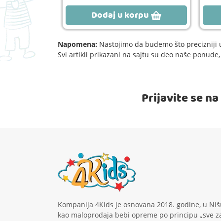
rpu
Dodaj u korpu
Napomena:
Nastojimo da budemo što precizniji u
Svi artikli prikazani na sajtu su deo naše ponud
Prijavite se n
Kompanija 4Kids je osnovana 2018. godine, u Niš
kao maloprodaja bebi opreme po principu „sve z