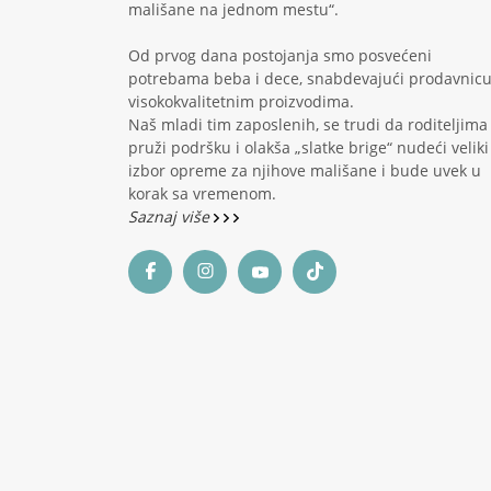
mališane na jednom mestu“.
Od prvog dana postojanja smo posvećeni
potrebama beba i dece, snabdevajući prodavnic
visokokvalitetnim proizvodima.
Naš mladi tim zaposlenih, se trudi da roditeljima
pruži podršku i olakša „slatke brige“ nudeći veliki
izbor opreme za njihove mališane i bude uvek u
korak sa vremenom.
Saznaj više