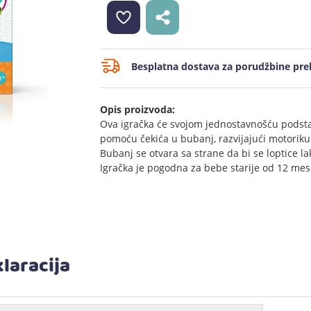
Besplatna dostava za porudžbine prek
Opis proizvoda:
Ova igračka će svojom jednostavnošću podsta
pomoću čekića u bubanj, razvijajući motoriku 
Bubanj se otvara sa strane da bi se loptice la
Igračka je pogodna za bebe starije od 12 mes
laracija