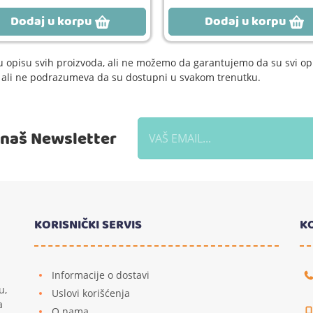
Dodaj u korpu
Dodaj u korpu
 opisu svih proizvoda, ali ne možemo da garantujemo da su svi opi
e, ali ne podrazumeva da su dostupni u svakom trenutku.
a naš Newsletter
KORISNIČKI SERVIS
K
Informacije o dostavi
u,
Uslovi korišćenja
a
O nama