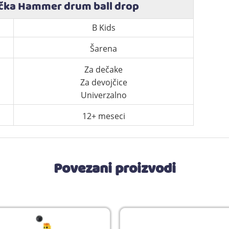
ačka Hammer drum ball drop
B Kids
Šarena
Za dečake
Za devojčice
Univerzalno
12+ meseci
Povezani proizvodi