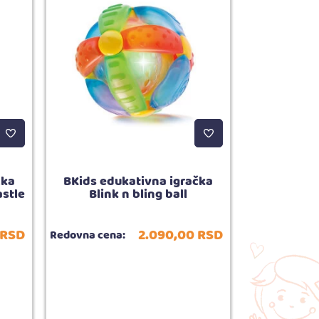
čka
BKids edukativna igračka
BKids igra
astle
Blink n bling ball
Zab
RSD
2.090,
00
RSD
Redovna cena:
Redovna cena
Broj