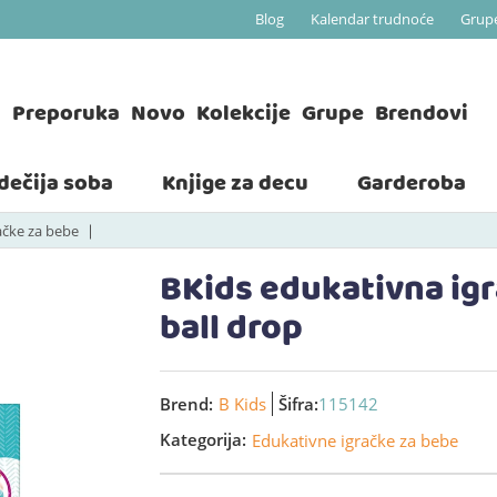
Blog
Kalendar trudnoće
Grup
a
Preporuka
Novo
Kolekcije
Grupe
Brendovi
 dečija soba
Knjige za decu
Garderoba
ačke za bebe
BKids edukativna i
ball drop
Brend:
B Kids
Šifra:
115142
Kategorija:
Edukativne igračke za bebe