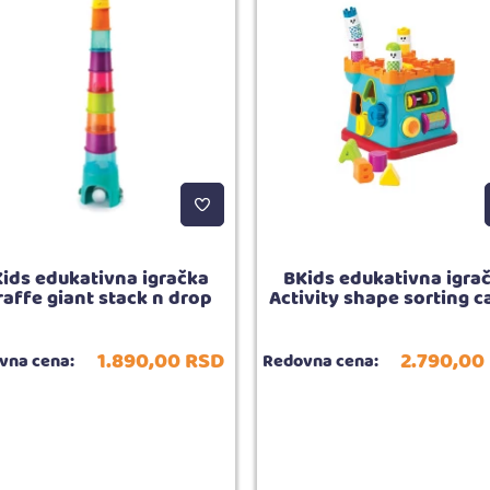
ids edukativna igračka
BKids edukativna igra
raffe giant stack n drop
Activity shape sorting c
1.890,
00
RSD
2.790,
00
vna cena:
Redovna cena: