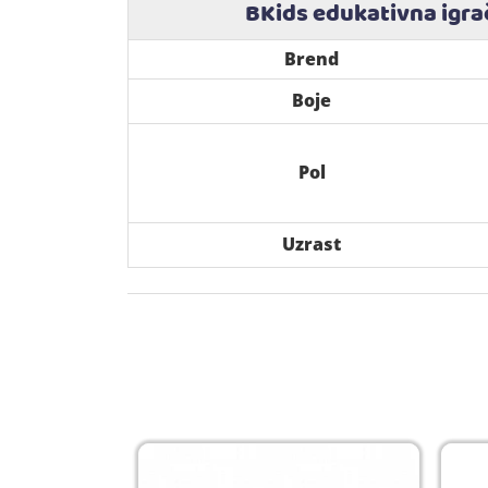
BKids edukativna igr
Brend
Boje
Pol
Uzrast