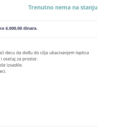
Trenutno nema na stanju
o 6.000,00 dinara.
ći decu da dođu do cilja ubacivanjem loptica
i osećaj za prostor.
kše izvadile.
eci.