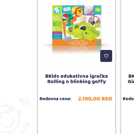
urfovanje u
BKids edukativna igračka
BK
Rolling n blinking goffy
Gi
799,
00
RSD
2.190,
00
RSD
Redovna cena:
Redo