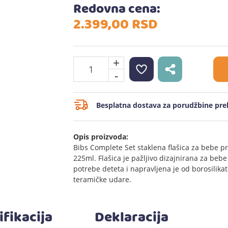
Redovna cena:
2.399,
00
RSD
+
-
Besplatna dostava za porudžbine prek
Opis proizvoda:
Bibs Complete Set staklena flašica za bebe p
225ml. Flašica je pažljivo dizajnirana za bebe 
potrebe deteta i napravljena je od borosilika
teramičke udare.
ifikacija
Deklaracija