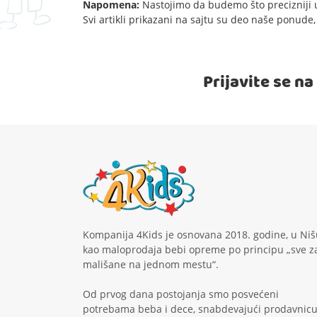
Napomena:
Nastojimo da budemo što precizniji u
Svi artikli prikazani na sajtu su deo naše ponud
Prijavite se n
Kompanija 4Kids je osnovana 2018. godine, u Niš
kao maloprodaja bebi opreme po principu „sve z
mališane na jednom mestu“.
Od prvog dana postojanja smo posvećeni
potrebama beba i dece, snabdevajući prodavnic