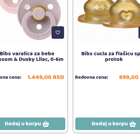
Bibs varalica za bebe
Bibs cucla za flašicu s
ssom & Dusky Lilac, 0-6m
protok
1.449,
00
RSD
899,
00
vna cena:
Redovna cena:
Dodaj u korpu
Dodaj u korpu