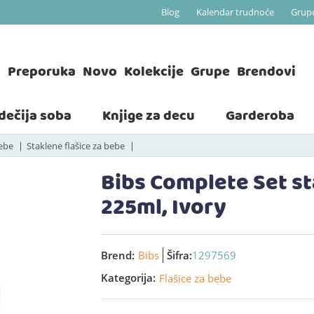
Blog
Kalendar trudnoće
Grup
a
Preporuka
Novo
Kolekcije
Grupe
Brendovi
 dečija soba
Knjige za decu
Garderoba
bebe
Staklene flašice za bebe
Bibs Complete Set st
225ml, Ivory
Brend:
Bibs
Šifra:
1297569
Kategorija:
Flašice za bebe