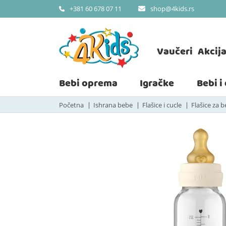
shop@4kids.rs
+381 60 678 07 11
Vaučeri
Akcij
Bebi oprema
Igračke
Bebi i
Početna
Ishrana bebe
Flašice i cucle
Flašice za 