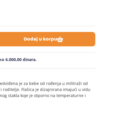
Dodaj u korpu
o 6.000,00 dinara.
redviđena je za bebe od rođenja u militraži od
i roditelje. Flašica je dizajnirana imajući u vidu
tnog stakla koje je otporno na temperaturne i