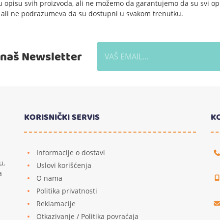
 opisu svih proizvoda, ali ne možemo da garantujemo da su svi opi
e, ali ne podrazumeva da su dostupni u svakom trenutku.
a naš Newsletter
KORISNIČKI SERVIS
K
Informacije o dostavi
u,
Uslovi korišćenja
a
O nama
Politika privatnosti
Reklamacije
u
Otkazivanje / Politika povraćaja