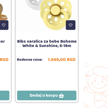
por
Bibs varalica za bebe Boheme
Bibs stakle
White & Sunshine, 6-18m
Complete 
RSD
1.549,
00
RSD
Redovna cena:
Redovna cena
Dodaj u korpu
Dodaj