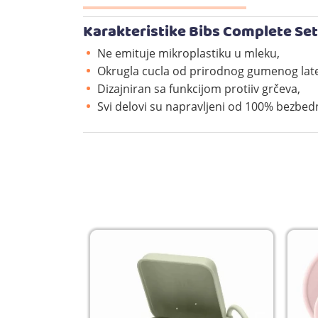
Karakteristike Bibs Complete Set
Ne emituje mikroplastiku u mleku,
Okrugla cucla od prirodnog gumenog late
Dizajniran sa funkcijom protiiv grčeva,
Svi delovi su napravljeni od 100% bezbed