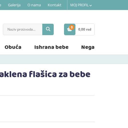
e
Galerija
O nama
Kontakt
MOJ PROFIL
0
0,
00
rsd
STAVKE
Obuća
Ishrana bebe
Nega
aklena flašica za bebe