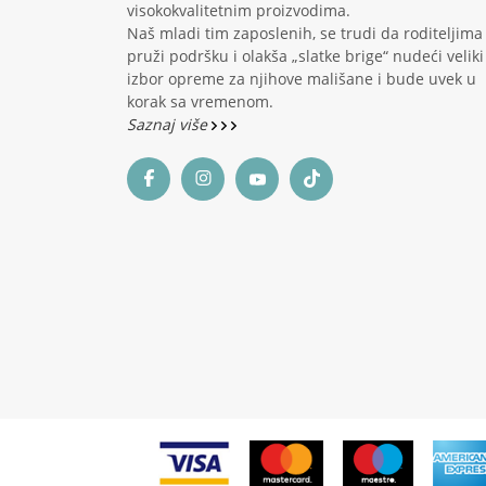
visokokvalitetnim proizvodima.
Naš mladi tim zaposlenih, se trudi da roditeljima
pruži podršku i olakša „slatke brige“ nudeći veliki
izbor opreme za njihove mališane i bude uvek u
korak sa vremenom.
Saznaj više