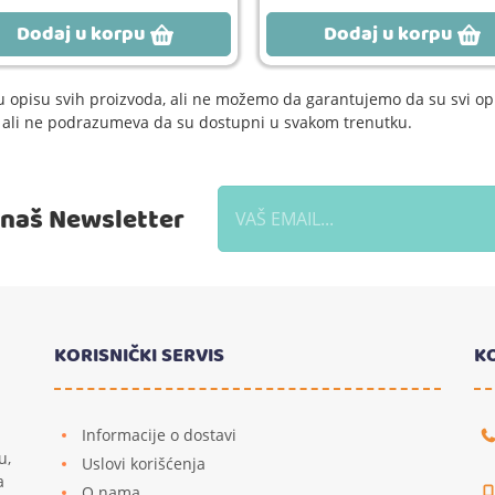
Dodaj u korpu
Dodaj u korpu
 opisu svih proizvoda, ali ne možemo da garantujemo da su svi opi
e, ali ne podrazumeva da su dostupni u svakom trenutku.
a naš Newsletter
KORISNIČKI SERVIS
K
Informacije o dostavi
u,
Uslovi korišćenja
a
O nama