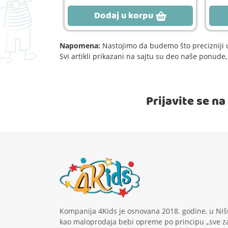
rpu
Dodaj u korpu
Napomena:
Nastojimo da budemo što precizniji u
Svi artikli prikazani na sajtu su deo naše ponud
Prijavite se n
Kompanija 4Kids je osnovana 2018. godine, u Niš
kao maloprodaja bebi opreme po principu „sve z