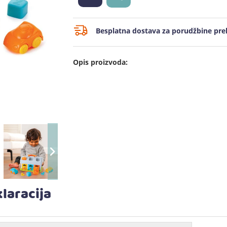
Besplatna dostava za porudžbine prek
Opis proizvoda:
laracija