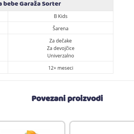
a bebe Garaža Sorter
B Kids
Šarena
Za dečake
Za devojčice
Univerzalno
12+ meseci
Povezani proizvodi