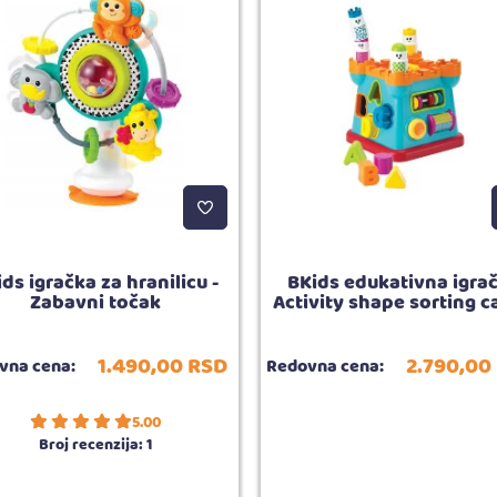
ds igračka za hranilicu -
BKids edukativna igra
Zabavni točak
Activity shape sorting c
1.490,
00
RSD
2.790,
00
vna cena:
Redovna cena:
5.00
Broj recenzija:
1