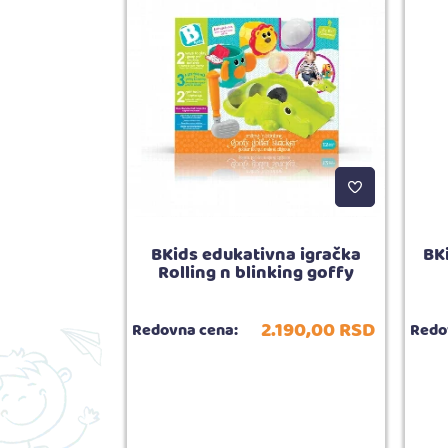
urfovanje u
BKids edukativna igračka
BKi
Rolling n blinking goffy
799,
00
RSD
2.190,
00
RSD
Redovna cena:
Redo