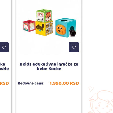
čka
BKids edukativna igračka za
BKids edu
astle
bebe Kocke
Blink
RSD
1.990,
00
RSD
Redovna cena:
Redovna cena