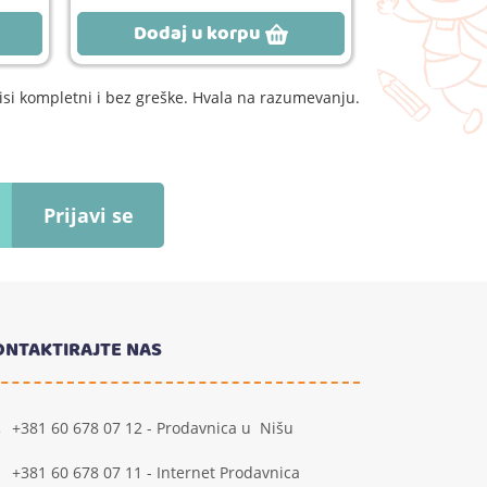
Dodaj u korpu
Dodaj
si kompletni i bez greške. Hvala na razumevanju.
Prijavi se
ONTAKTIRAJTE NAS
+381 60 678 07 12 - Prodavnica u Nišu
+381 60 678 07 11 - Internet Prodavnica