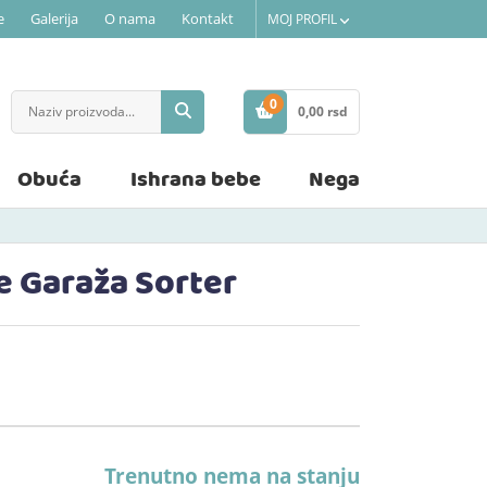
e
Galerija
O nama
Kontakt
MOJ PROFIL
0
0,
00
rsd
STAVKE
Obuća
Ishrana bebe
Nega
e Garaža Sorter
Trenutno nema na stanju