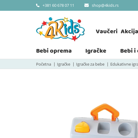
shop@4kids.rs
+381 60 678 07 11
Vaučeri
Akcij
Bebi oprema
Igračke
Bebi i
Početna
Igračke
Igračke za bebe
Edukativne igr