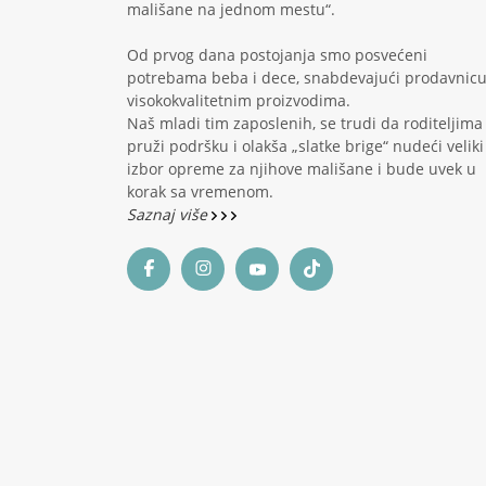
mališane na jednom mestu“.
Od prvog dana postojanja smo posvećeni
potrebama beba i dece, snabdevajući prodavnic
visokokvalitetnim proizvodima.
Naš mladi tim zaposlenih, se trudi da roditeljima
pruži podršku i olakša „slatke brige“ nudeći veliki
izbor opreme za njihove mališane i bude uvek u
korak sa vremenom.
Saznaj više