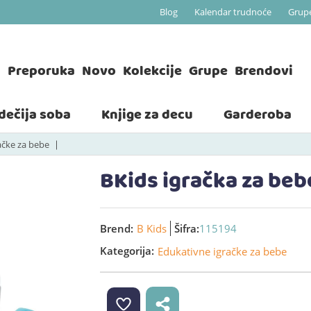
Blog
Kalendar trudnoće
Grup
a
Preporuka
Novo
Kolekcije
Grupe
Brendovi
 dečija soba
Knjige za decu
Garderoba
ačke za bebe
BKids igračka za beb
Brend:
B Kids
Šifra:
115194
Kategorija:
Edukativne igračke za bebe