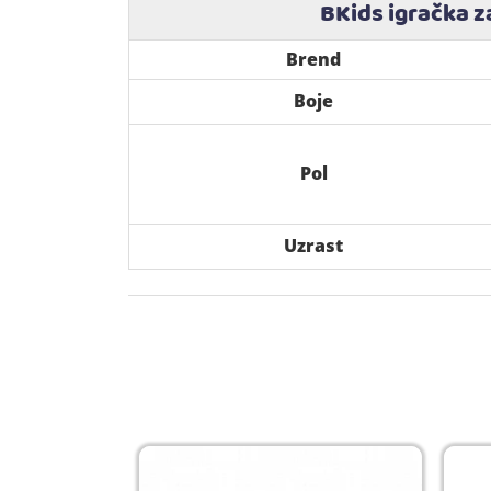
BKids igračka z
Brend
Boje
Pol
Uzrast