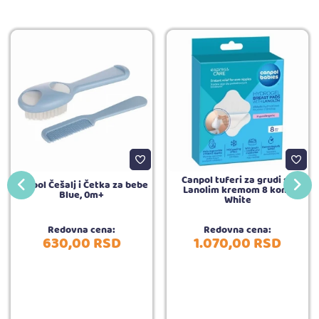
Canpol tuferi za grudi sa
Canpol Češalj i Četka za bebe
Lanolim kremom 8 kom,
Blue, 0m+
White
Redovna cena:
Redovna cena:
630,
00
RSD
1.070,
00
RSD