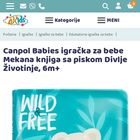
0
STAV
Kategorije
MENI
Početna
Igračke
Igračke za bebe
Edukativne igračke za bebe
Canpol Babies igračka za bebe
Mekana knjiga sa piskom Divlje
Životinje, 6m+