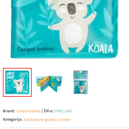
Brend:
Canpol babies
Šifra:
2/083_wild
Kategorija:
Edukativne igračke za bebe