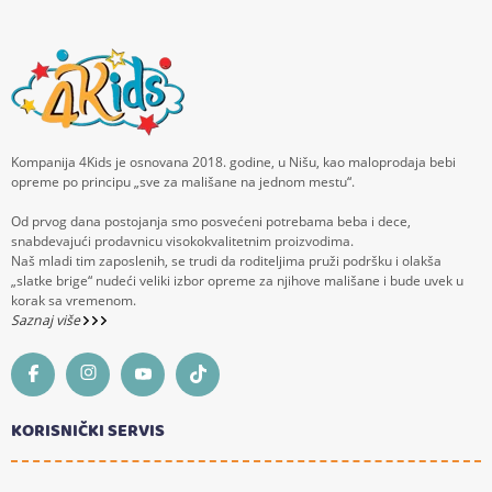
Kompanija 4Kids je osnovana 2018. godine, u Nišu, kao maloprodaja bebi
opreme po principu „sve za mališane na jednom mestu“.
Od prvog dana postojanja smo posvećeni potrebama beba i dece,
snabdevajući prodavnicu visokokvalitetnim proizvodima.
Naš mladi tim zaposlenih, se trudi da roditeljima pruži podršku i olakša
„slatke brige“ nudeći veliki izbor opreme za njihove mališane i bude uvek u
korak sa vremenom.
Saznaj više
KORISNIČKI SERVIS