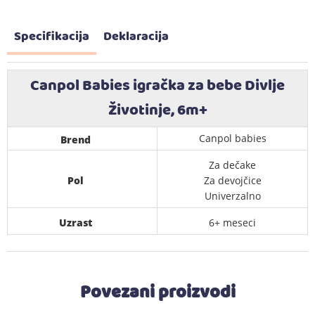
Specifikacija
Deklaracija
Canpol Babies igračka za bebe Divlje
Životinje, 6m+
Canpol babies
Brend
Za dečake
Pol
Za devojčice
Univerzalno
Uzrast
6+ meseci
Povezani proizvodi