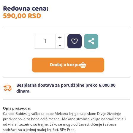
Redovna cena:
590,
00
RSD
+
-
Dodaj u korpu
Besplatna dostava za porudžbine preko 6.000,00
dinara.
Opis proizvoda:
Canpol Babies igračka za bebe Mekana knjiga sa piskom Divlje životinje
predviđeno je za bebe od 6 meseci. Mekane stranice knjige napravljene su
od vinila, izuzetno su trajne. Lako se mogu održavati. Učenje i zabava
sadržani su u jednoj maloj knjižici. BPA Free.