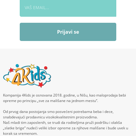
Prijavi se
Kompanija 4Kids je osnovana 2018. godine, u Nišu, kao maloprodaja bebi
opreme po principu „sve za mališane na jednom mestu“.
Od prvog dana postojanja smo posvećeni potrebama beba i dece,
snabdevajući prodavnicu visokokvalitetnim proizvodima.
Naš mladi tim zaposlenih, se trudi da roditeljima pruži podršku i olakša
„slatke brige“ nudeći veliki izbor opreme za njihove mališane i bude uvek u
korak sa vremenom.