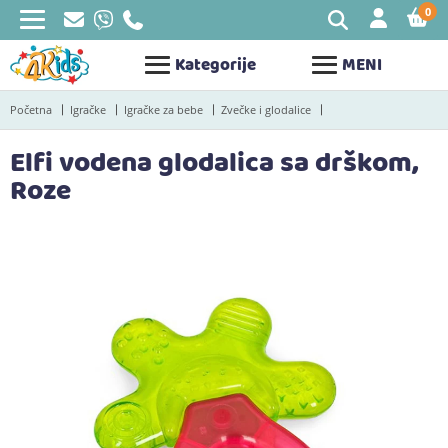
0
STAV
Kategorije
MENI
Početna
Igračke
Igračke za bebe
Zvečke i glodalice
Elfi vodena glodalica sa drškom,
Roze