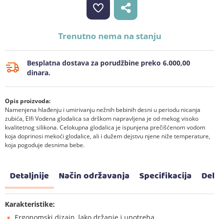
Trenutno nema na stanju
Besplatna dostava za porudžbine preko 6.000,00
dinara.
Opis proizvoda:
Namenjena hlađenju i umirivanju nežnih bebinih desni u periodu nicanja
zubića, Elfi Vodena glodalica sa drškom napravljena je od mekog visoko
kvalitetnog silikona. Celokupna glodalica je ispunjena prečišćenom vodom
koja doprinosi mekoći glodalice, ali i dužem dejstvu njene niže temperature,
koja pogoduje desnima bebe.
Detaljnije
Način održavanja
Specifikacija
Dekl
Karakteristike:
Ergonomski dizajn, lako držanje i upotreba.