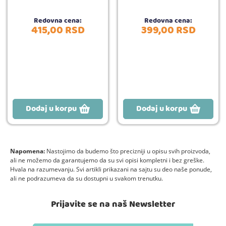
Redovna cena:
Redovna cena:
415,
00
RSD
399,
00
RSD
Dodaj u korpu
Dodaj u korpu
Napomena:
Nastojimo da budemo što precizniji u opisu svih proizvoda,
ali ne možemo da garantujemo da su svi opisi kompletni i bez greške.
Hvala na razumevanju. Svi artikli prikazani na sajtu su deo naše ponude,
ali ne podrazumeva da su dostupni u svakom trenutku.
Prijavite se na naš Newsletter