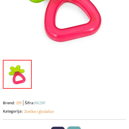
Brend:
Elfi
Šifra:
RK29P
Kategorija:
Zvečke i glodalice