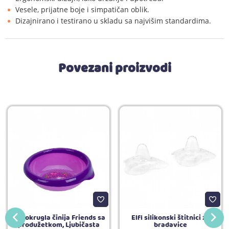
Vesele, prijatne boje i simpatičan oblik.
Dizajnirano i testirano u skladu sa najvišim standardima.
Povezani proizvodi
Elfi okrugla činija Friends sa
Elfi silikonski štitnici za
produžetkom, Ljubičasta
bradavice