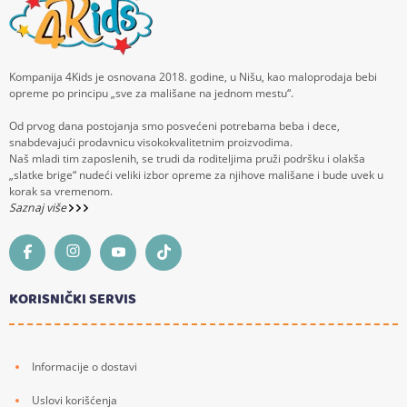
Kompanija 4Kids je osnovana 2018. godine, u Nišu, kao maloprodaja bebi
opreme po principu „sve za mališane na jednom mestu“.
Od prvog dana postojanja smo posvećeni potrebama beba i dece,
snabdevajući prodavnicu visokokvalitetnim proizvodima.
Naš mladi tim zaposlenih, se trudi da roditeljima pruži podršku i olakša
„slatke brige“ nudeći veliki izbor opreme za njihove mališane i bude uvek u
korak sa vremenom.
Saznaj više
KORISNIČKI SERVIS
Informacije o dostavi
Uslovi korišćenja