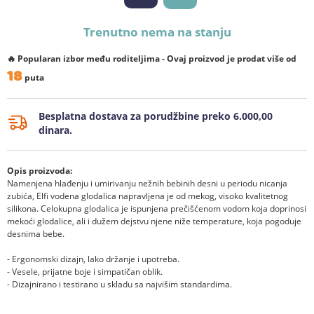
Trenutno nema na stanju
🔥 Popularan izbor među roditeljima - Ovaj proizvod je prodat više od
18
puta
Besplatna dostava za porudžbine preko 6.000,00
dinara.
Opis proizvoda:
Namenjena hlađenju i umirivanju nežnih bebinih desni u periodu nicanja
zubića, Elfi vodena glodalica napravljena je od mekog, visoko kvalitetnog
silikona. Celokupna glodalica je ispunjena prečišćenom vodom koja doprinosi
mekoći glodalice, ali i dužem dejstvu njene niže temperature, koja pogoduje
desnima bebe.
- Ergonomski dizajn, lako držanje i upotreba.
- Vesele, prijatne boje i simpatičan oblik.
- Dizajnirano i testirano u skladu sa najvišim standardima.