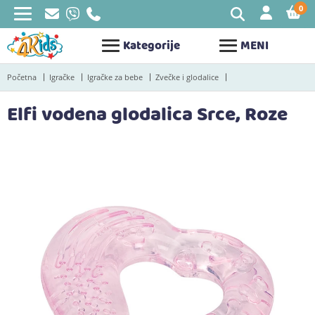
0
STAV
Kategorije
MENI
Početna
Igračke
Igračke za bebe
Zvečke i glodalice
Elfi vodena glodalica Srce, Roze