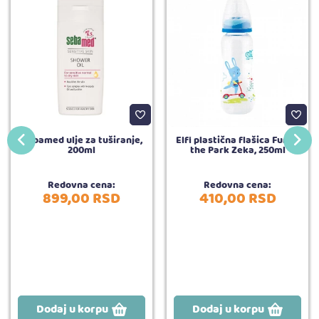
Sebamed ulje za tuširanje,
Elfi plastična flašica Fun in
200ml
the Park Zeka, 250ml
Redovna cena:
Redovna cena:
899,
00
RSD
410,
00
RSD
Dodaj u korpu
Dodaj u korpu