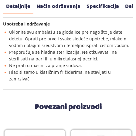
Detaljnije
Način održavanja
Specifikacija
Dekl
Upotreba i održavanje
Uklonite svu ambalažu sa glodalice pre nego što je date
detetu. Oprati pre prve i svake sledeće upotrebe, mlakom
vodom i blagim sredstvom i temeljno isprati čistom vodom.
Preporučuje se hladna sterilizacija. Ne otkuvavati, ne
sterilisati na pari ili u mikrotalasnoj pećnici.
Ne prati u mašini za pranje sudova.
Hladiti samo u klasičnim frižiderima, ne stavljati u
zamrzivač.
Povezani proizvodi