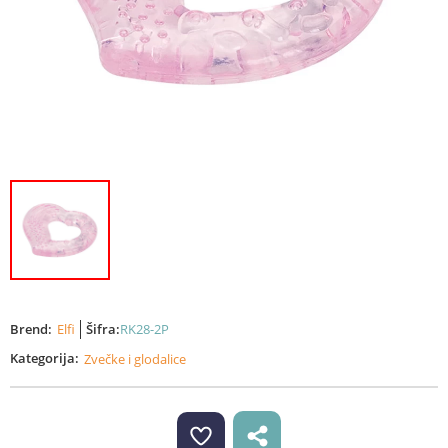
Brend:
Elfi
Šifra:
RK28-2P
Kategorija:
Zvečke i glodalice