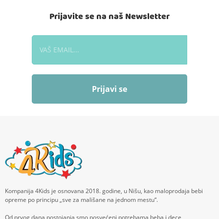
Prijavite se na naš Newsletter
Prijavi se
Kompanija 4Kids je osnovana 2018. godine, u Nišu, kao maloprodaja bebi
opreme po principu „sve za mališane na jednom mestu“.
Od prvog dana postojanja smo posvećeni potrebama beba i dece,