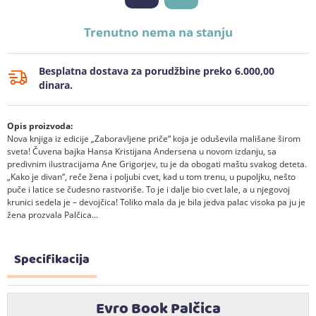
Trenutno nema na stanju
Besplatna dostava za porudžbine preko 6.000,00
dinara.
Opis proizvoda:
Nova knjiga iz edicije „Zaboravljene priče“ koja je oduševila mališane širom
sveta! Čuvena bajka Hansa Kristijana Andersena u novom izdanju, sa
predivnim ilustracijama Ane Grigorjev, tu je da obogati maštu svakog deteta.
„Kako je divan“, reče žena i poljubi cvet, kad u tom trenu, u pupoljku, nešto
puče i latice se čudesno rastvoriše. To je i dalje bio cvet lale, a u njegovoj
krunici sedela je – devojčica! Toliko mala da je bila jedva palac visoka pa ju je
žena prozvala Palčica...
Specifikacija
Evro Book Palčica