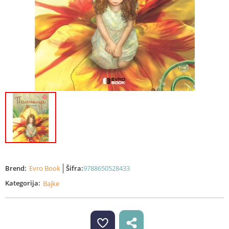
Brend:
Evro Book
Šifra:
9788650528433
Kategorija:
Bajke