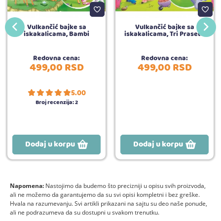
Vulkančić bajke sa
Vulkančić bajke sa
iskakalicama, Bambi
iskakalicama, Tri Praseta
Redovna cena:
Redovna cena:
499,
00
RSD
499,
00
RSD
5.00
Broj recenzija:
2
Dodaj u korpu
Dodaj u korpu
Napomena:
Nastojimo da budemo što precizniji u opisu svih proizvoda,
ali ne možemo da garantujemo da su svi opisi kompletni i bez greške.
Hvala na razumevanju. Svi artikli prikazani na sajtu su deo naše ponude,
ali ne podrazumeva da su dostupni u svakom trenutku.