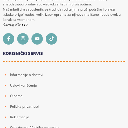
snabdevajući prodavnicu visokokvalitetnim proizvodima.
Naš mladi tim zaposlenih, se trudi da roditeljima pruži podršku i olakša
„slatke brige“ nudeći veliki izbor opreme za njihove mališane i bude uvek u
korak sa vremenom.
Saznaj više
KORISNIČKI SERVIS
Informacije o dostavi
Uslovi korišćenja
O nama
Politika privatnosti
Reklamacije
Otkazivanje / Politika povraćaja