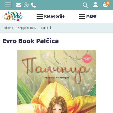
0
STAV
Kategorije
MENI
Početna
Knjige za decu
Bajke
Evro Book Palčica