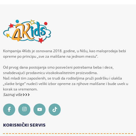
Kompanija 4Kids je osnovana 2018. godine, u Nišu, kao maloprodaja bebi
opreme po principu „sve za mališane na jednom mestu“.
Od prvog dana postojanja smo posvećeni potrebama beba i dece,
snabdevajući prodavnicu visokokvalitetnim proizvodima.
Naš mladi tim zaposlenih, se trudi da roditeljima pruži podršku i olakša
„slatke brige“ nudeći veliki izbor opreme za njihove mališane i bude uvek u
korak sa vremenom.
Saznaj više
KORISNIČKI SERVIS