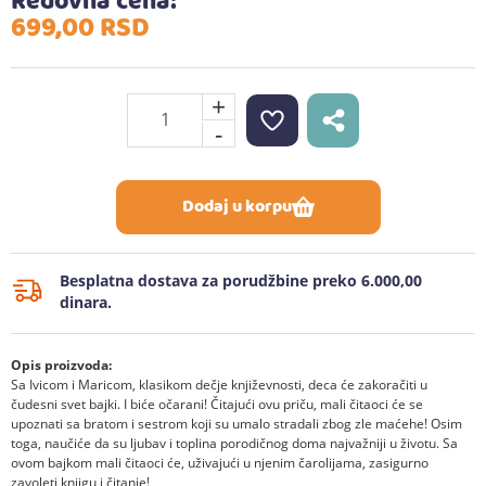
Redovna cena:
699,
00
RSD
+
-
Dodaj u korpu
Besplatna dostava za porudžbine preko 6.000,00
dinara.
Opis proizvoda:
Sa Ivicom i Maricom, klasikom dečje književnosti, deca će zakoračiti u
čudesni svet bajki. I biće očarani! Čitajući ovu priču, mali čitaoci će se
upoznati sa bratom i sestrom koji su umalo stradali zbog zle maćehe! Osim
toga, naučiće da su ljubav i toplina porodičnog doma najvažniji u životu. Sa
ovom bajkom mali čitaoci će, uživajući u njenim čarolijama, zasigurno
zavoleti knjigu i čitanje!