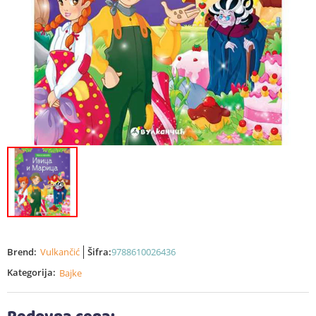
Brend:
Vulkančić
Šifra:
9788610026436
Kategorija:
Bajke