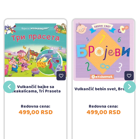
Vulkančić bajke sa
Vulkančić bebin svet, Brojevi
iskakalicama, Tri Praseta
Redovna cena:
Redovna cena:
499,
00
RSD
499,
00
RSD