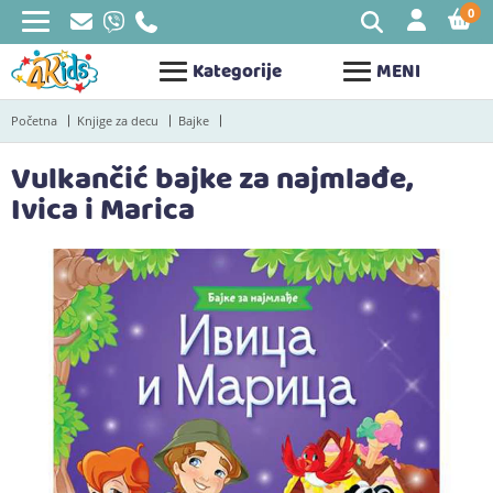
0
STAV
Kategorije
MENI
Početna
Knjige za decu
Bajke
Vulkančić bajke za najmlađe,
Ivica i Marica