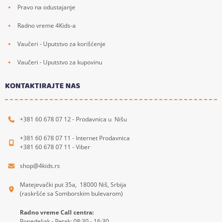
Pravo na odustajanje
Radno vreme 4Kids-a
Vaučeri - Uputstvo za korišćenje
Vaučeri - Uputstvo za kupovinu
KONTAKTIRAJTE NAS
+381 60 678 07 12 - Prodavnica u Nišu
+381 60 678 07 11 - Internet Prodavnica
+381 60 678 07 11 - Viber
shop@4kids.rs
Matejevački put 35a, 18000 Niš, Srbija
(raskršće sa Somborskim bulevarom)
Radno vreme Call centra:
Ponedeljak - Petak: 08:30 - 16:30