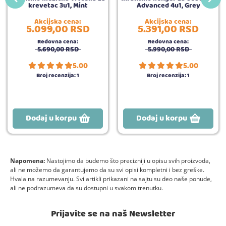
krevetac 3u1, Mint
Advanced 4u1, Grey
Akcijska cena:
Akcijska cena:
5.099,
00
RSD
5.391,
00
RSD
Redovna cena:
Redovna cena:
5.690,
00
RSD
5.990,
00
RSD
5.00
5.00
Broj recenzija:
1
Broj recenzija:
1
Dodaj u korpu
Dodaj u korpu
Napomena:
Nastojimo da budemo što precizniji u opisu svih proizvoda,
ali ne možemo da garantujemo da su svi opisi kompletni i bez greške.
Hvala na razumevanju. Svi artikli prikazani na sajtu su deo naše ponude,
ali ne podrazumeva da su dostupni u svakom trenutku.
Prijavite se na naš Newsletter