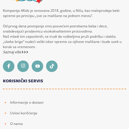
Kompanija 4Kids je osnovana 2018. godine, u Nišu, kao maloprodaja bebi
opreme po principu „sve za mališane na jednom mestu“.
Od prvog dana postojanja smo posvećeni potrebama beba i dece,
snabdevajući prodavnicu visokokvalitetnim proizvodima.
Naš mladi tim zaposlenih, se trudi da roditeljima pruži podršku i olakša
„slatke brige“ nudeći veliki izbor opreme za njihove mališane i bude uvek u
korak sa vremenom.
Saznaj više
KORISNIČKI SERVIS
Informacije o dostavi
Uslovi korišćenja
O nama