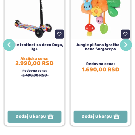
Jungle trotinet za decu Duga,
Jungle plišana igračka za
3g+
bebe Šargarepa
Akcijska cena:
2.990,
00
RSD
Redovna cena:
1.690,
00
RSD
Redovna cena:
3.490,
00
RSD
Dodaj u korpu
Dodaj u korpu