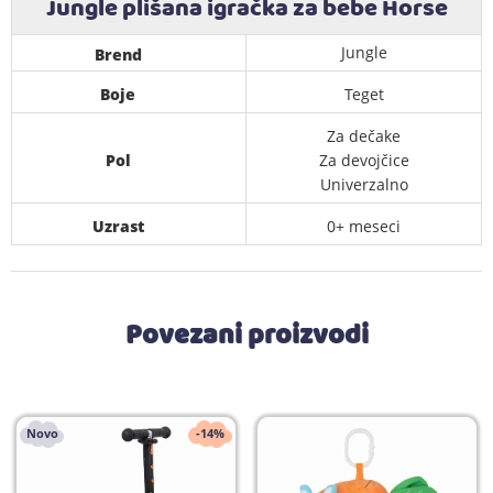
Jungle plišana igračka za bebe Horse
Jungle
Brend
Boje
Teget
Za dečake
Pol
Za devojčice
Univerzalno
Uzrast
0+ meseci
Povezani proizvodi
Novo
-14%