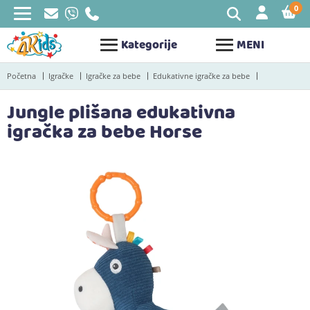
0
STAV
Kategorije
MENI
Početna
Igračke
Igračke za bebe
Edukativne igračke za bebe
Jungle plišana edukativna
igračka za bebe Horse