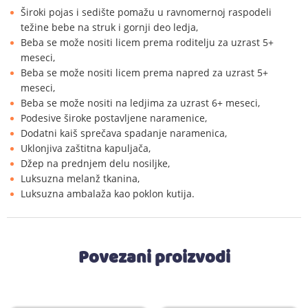
Široki pojas i sedište pomažu u ravnomernoj raspodeli
težine bebe na struk i gornji deo ledja,
Beba se može nositi licem prema roditelju za uzrast 5+
meseci,
Beba se može nositi licem prema napred za uzrast 5+
meseci,
Beba se može nositi na ledjima za uzrast 6+ meseci,
Podesive široke postavljene naramenice,
Dodatni kaiš sprečava spadanje naramenica,
Uklonjiva zaštitna kapuljača,
Džep na prednjem delu nosiljke,
Luksuzna melanž tkanina,
Luksuzna ambalaža kao poklon kutija.
Povezani proizvodi