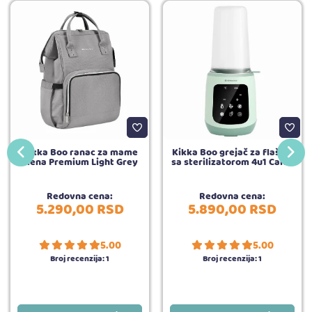
Kikka Boo ranac za mame
Kikka Boo grejač za flašice
Siena Premium Light Grey
sa sterilizatorom 4u1 Caldo
Redovna cena:
Redovna cena:
5.290,
00
RSD
5.890,
00
RSD
5.00
5.00
Broj recenzija:
1
Broj recenzija:
1