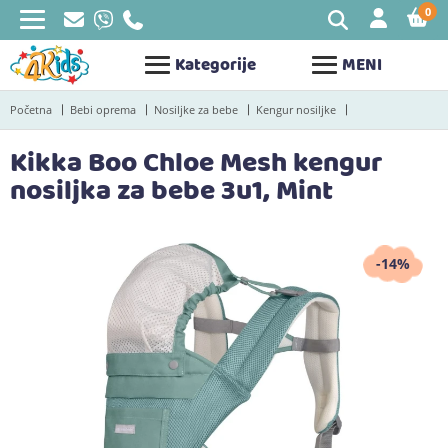
0
STAV
Kategorije
MENI
Početna
Bebi oprema
Nosiljke za bebe
Kengur nosiljke
Kikka Boo Chloe Mesh kengur
nosiljka za bebe 3u1, Mint
-14%