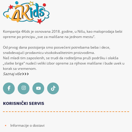
Kompanija 4Kids je osnovana 2018. godine, u Nišu, kao maloprodaja bebi
opreme po principu „sve za mališane na jednom mestu“.
Od prvog dana postojanja smo posvećeni potrebama beba i dece,
snabdevajući prodavnicu visokokvalitetnim proizvodima.
Naš mladi tim zaposlenih, se trudi da roditeljima pruži podršku i olakša
„slatke brige“ nudeći veliki izbor opreme za njihove mališane i bude uvek u
korak sa vremenom.
Saznaj više
KORISNIČKI SERVIS
Informacije o dostavi