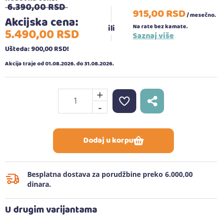
6.390,
00
RSD
915,
00
RSD
/ mesečno.
Akcijska cena:
Na rate bez kamate.
5.490,
00
RSD
Saznaj više
Ušteda: 900,
00
RSD
!
Akcija traje od 01.08.2026. do 31.08.2026.
+
-
Dodaj u korpu
Besplatna dostava za porudžbine preko 6.000,00
dinara.
U drugim varijantama