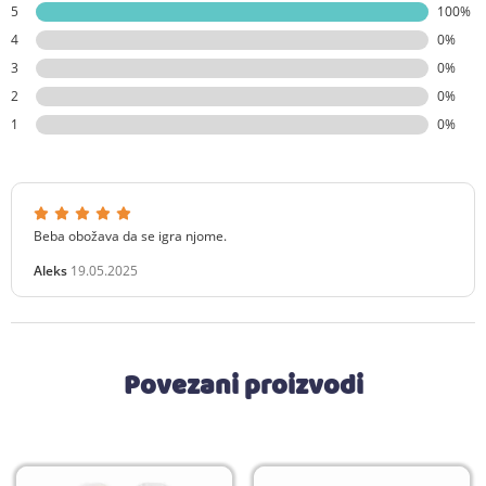
5
100%
4
0%
3
0%
2
0%
1
0%
Beba obožava da se igra njome.
Aleks
19.05.2025
Povezani proizvodi