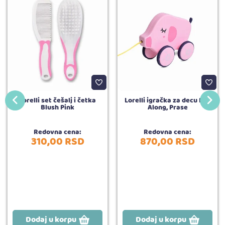
Lorelli set češalj i četka
Lorelli igračka za decu Pull
Blush Pink
Along, Prase
Redovna cena:
Redovna cena:
310,
00
RSD
870,
00
RSD
Dodaj u korpu
Dodaj u korpu