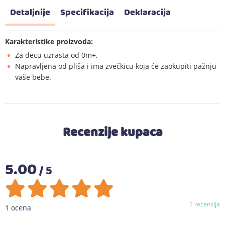
Detaljnije
Specifikacija
Deklaracija
Karakteristike proizvoda:
Za decu uzrasta od 0m+,
Napravljena od pliša i ima zvečkicu koja će zaokupiti pažnju
vaše bebe.
Recenzije kupaca
5.00
/ 5
1 recenzija
1 ocena