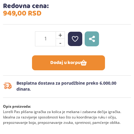
Redovna cena:
949,
00
RSD
+
-
Dodaj u korpu
Besplatna dostava za porudžbine preko 6.000,00
dinara.
Opis proizvoda:
Lorelli Pas plišana igračka za kolica je mekana i zabavna dečija igračka.
Idealna za razvijanje sposobnosti kao što su koordinacija ruku i očiju,
prepoznavanje boja, prepoznavanje zvuka, spretnost, pamćenje oblika.