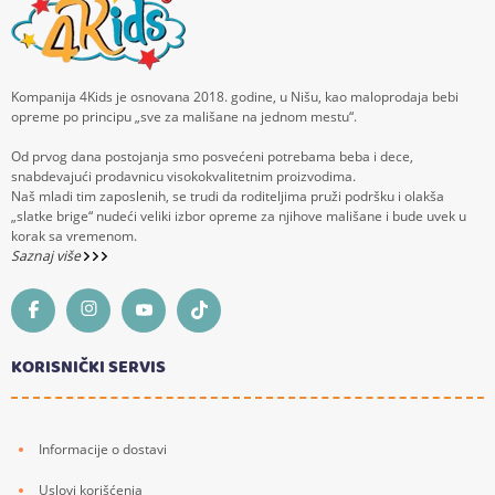
Kompanija 4Kids je osnovana 2018. godine, u Nišu, kao maloprodaja bebi
opreme po principu „sve za mališane na jednom mestu“.
Od prvog dana postojanja smo posvećeni potrebama beba i dece,
snabdevajući prodavnicu visokokvalitetnim proizvodima.
Naš mladi tim zaposlenih, se trudi da roditeljima pruži podršku i olakša
„slatke brige“ nudeći veliki izbor opreme za njihove mališane i bude uvek u
korak sa vremenom.
Saznaj više
KORISNIČKI SERVIS
Informacije o dostavi
Uslovi korišćenja