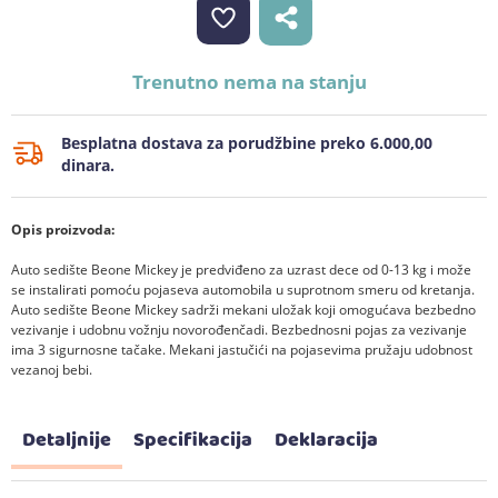
Trenutno nema na stanju
Besplatna dostava za porudžbine preko 6.000,00
dinara.
Opis proizvoda:
Auto sedište Beone Mickey je predviđeno za uzrast dece od 0-13 kg i može
se instalirati pomoću pojaseva automobila u suprotnom smeru od kretanja.
Auto sedište Beone Mickey sadrži mekani uložak koji omogućava bezbedno
vezivanje i udobnu vožnju novorođenčadi. Bezbednosni pojas za vezivanje
ima 3 sigurnosne tačake. Mekani jastučići na pojasevima pružaju udobnost
vezanoj bebi.
Detaljnije
Specifikacija
Deklaracija