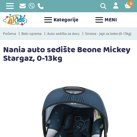
0
STAV
Kategorije
MENI
Početna
Bebi oprema
Auto sedišta za decu
Sinteza - Jaje za bebe (0-13kg)
Nania auto sedište Beone Mickey
Stargaz, 0-13kg