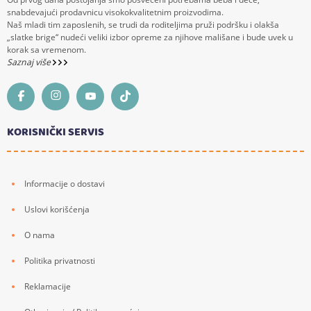
snabdevajući prodavnicu visokokvalitetnim proizvodima.
Naš mladi tim zaposlenih, se trudi da roditeljima pruži podršku i olakša
„slatke brige“ nudeći veliki izbor opreme za njihove mališane i bude uvek u
korak sa vremenom.
Saznaj više
KORISNIČKI SERVIS
Informacije o dostavi
Uslovi korišćenja
O nama
Politika privatnosti
Reklamacije