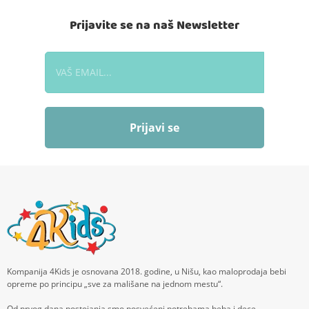
Prijavite se na naš Newsletter
Prijavi se
Kompanija 4Kids je osnovana 2018. godine, u Nišu, kao maloprodaja bebi
opreme po principu „sve za mališane na jednom mestu“.
Od prvog dana postojanja smo posvećeni potrebama beba i dece,