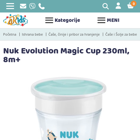
0
STAV
Kategorije
MENI
Početna
Ishrana bebe
Čaše, činije i pribor za hranjenje
Čaše i Šolje za bebe
Nuk Evolution Magic Cup 230ml,
8m+