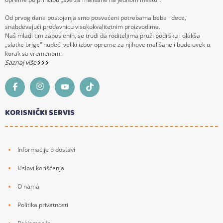
Od prvog dana postojanja smo posvećeni potrebama beba i dece,
snabdevajući prodavnicu visokokvalitetnim proizvodima.
Naš mladi tim zaposlenih, se trudi da roditeljima pruži podršku i olakša
„slatke brige“ nudeći veliki izbor opreme za njihove mališane i bude uvek u
korak sa vremenom.
Saznaj više
KORISNIČKI SERVIS
Informacije o dostavi
Uslovi korišćenja
O nama
Politika privatnosti