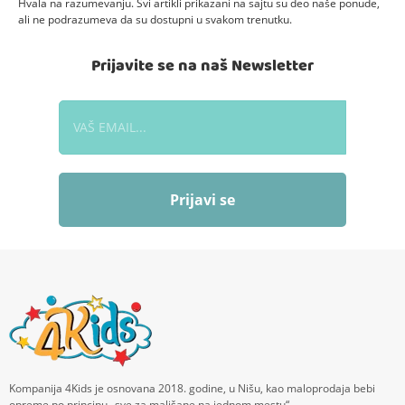
Hvala na razumevanju. Svi artikli prikazani na sajtu su deo naše ponude,
ali ne podrazumeva da su dostupni u svakom trenutku.
Prijavite se na naš Newsletter
Prijavi se
Kompanija 4Kids je osnovana 2018. godine, u Nišu, kao maloprodaja bebi
opreme po principu „sve za mališane na jednom mestu“.