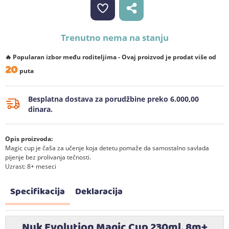
Trenutno nema na stanju
🔥 Popularan izbor među roditeljima - Ovaj proizvod je prodat više od
20
puta
Besplatna dostava za porudžbine preko 6.000,00
dinara.
Opis proizvoda:
Magic cup je čaša za učenje koja detetu pomaže da samostalno savlada
pijenje bez prolivanja tečnosti.
Uzrast: 8+ meseci
Specifikacija
Deklaracija
Nuk Evolution Magic Cup 230ml, 8m+