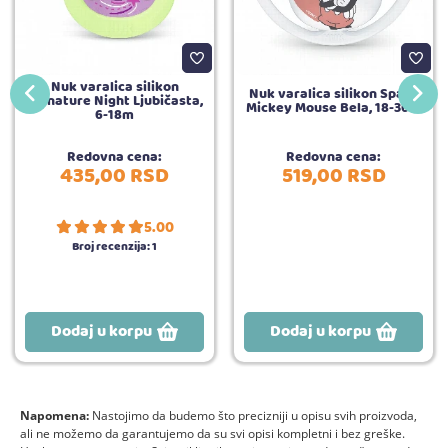
Nuk varalica silikon
Nuk varalica silikon Space
Signature Night Ljubičasta,
Mickey Mouse Bela, 18-36m
6-18m
Redovna cena:
Redovna cena:
435,
00
RSD
519,
00
RSD
5.00
Broj recenzija:
1
Dodaj u korpu
Dodaj u korpu
Napomena:
Nastojimo da budemo što precizniji u opisu svih proizvoda,
ali ne možemo da garantujemo da su svi opisi kompletni i bez greške.