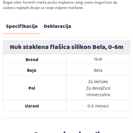
Bogat izbor šarenih crteža pruža majkama celog sveta mogućnost da
izaberu najlepši dizajn za svoje voljene mališane.
Specifikacija
Deklaracija
Nuk staklena flašica silikon Bela, 0-6m
Nuk
Brend
Boje
Bela
Za dečake
Pol
Za devojčice
Univerzalno
Uzrast
0-6 meseci