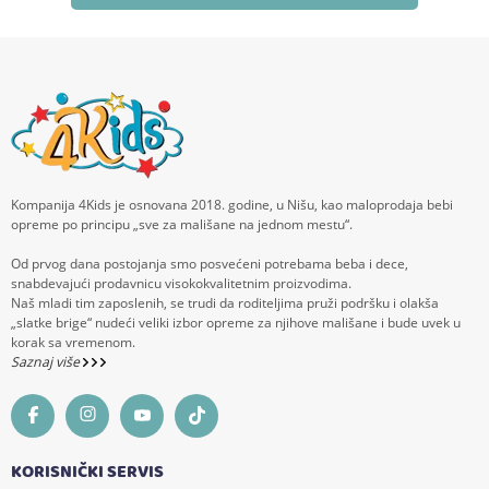
Kompanija 4Kids je osnovana 2018. godine, u Nišu, kao maloprodaja bebi
opreme po principu „sve za mališane na jednom mestu“.
Od prvog dana postojanja smo posvećeni potrebama beba i dece,
snabdevajući prodavnicu visokokvalitetnim proizvodima.
Naš mladi tim zaposlenih, se trudi da roditeljima pruži podršku i olakša
„slatke brige“ nudeći veliki izbor opreme za njihove mališane i bude uvek u
korak sa vremenom.
Saznaj više
KORISNIČKI SERVIS