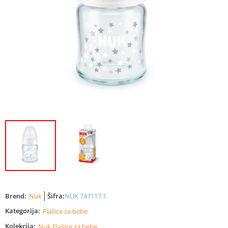
Brend:
Nuk
Šifra:
NUK 747117.1
Kategorija:
Flašice za bebe
Kolekcija:
Nuk Flašice za bebe