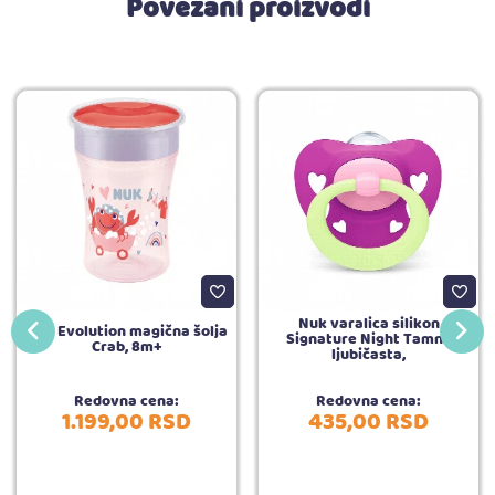
Povezani proizvodi
Nuk varalica silikon
Nuk Evolution magična šolja
Signature Night Tamno
Crab, 8m+
ljubičasta,
Redovna cena:
Redovna cena:
1.199,
00
RSD
435,
00
RSD