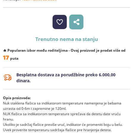
Trenutno nema na stanju
🔥 Popularan izbor među roditeljima - Ovaj proizvod je prodat više od
17
puta
Besplatna dostava za porudžbine preko 6.000,00
dinara.
Opis proizvoda:
Nuk staklena flašica sa indikatorom temperature namenjena je bebama
uzrasta od 0-6m i zapremine je 120ml.
NUK flašica sa indikatorom temperature sprečava da detetu date vruću
hranu.
Ukoliko je sadržaj flašice previše vruć, indikator će promeniti boju u belu.
Uvek proverite temperaturu sadržaja flašice pre hranjenja deteta.