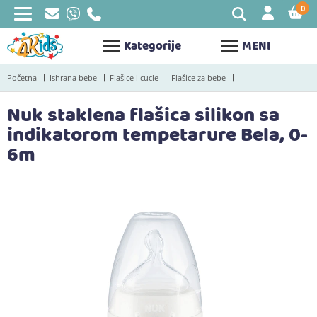
0
STAV
Kategorije
MENI
Početna
Ishrana bebe
Flašice i cucle
Flašice za bebe
Nuk staklena flašica silikon sa
indikatorom tempetarure Bela, 0-
6m