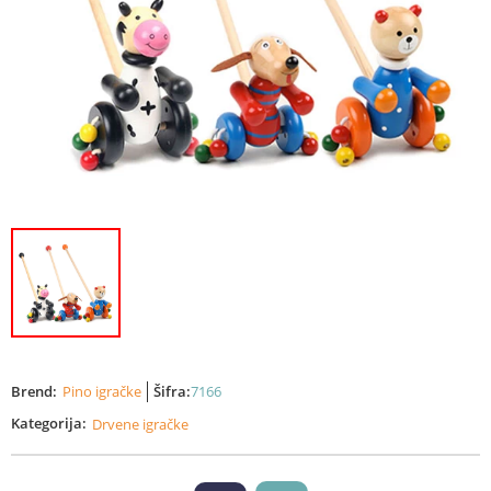
Brend:
Pino igračke
Šifra:
7166
Kategorija:
Drvene igračke