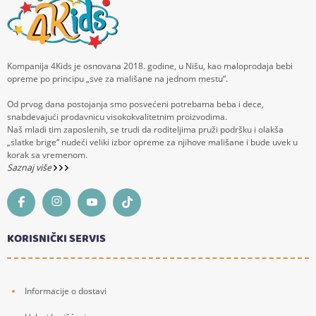
Kompanija 4Kids je osnovana 2018. godine, u Nišu, kao maloprodaja bebi
opreme po principu „sve za mališane na jednom mestu“.
Od prvog dana postojanja smo posvećeni potrebama beba i dece,
snabdevajući prodavnicu visokokvalitetnim proizvodima.
Naš mladi tim zaposlenih, se trudi da roditeljima pruži podršku i olakša
„slatke brige“ nudeći veliki izbor opreme za njihove mališane i bude uvek u
korak sa vremenom.
Saznaj više
KORISNIČKI SERVIS
Informacije o dostavi