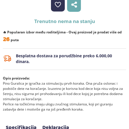
Trenutno nema na stanju
🔥 Popularan izbor među roditeljima - Ovaj proizvod je prodat više od
26
puta
Besplatna dostava za porudžbine preko 6.000,00
dinara.
Opis proizvoda:
Pino Guralica je igračka za stimulaciju prvih koraka. Ona pruža oslonac i
podstiče dete na koračanje. Izuzetno je korisna kod dece koja nisu voljna za
šetnju, nisu sigurna pri prohodavanju ili kod dece kojoj je potrebna dodatna
stimulacija za koračanje.
Perlice na točkićima imaju ulogu zvučnog stimulansa, koji pri guranju
zabavlja dete i motiviše ga na još pređenih koraka.
Specifikacija
Deklaracija