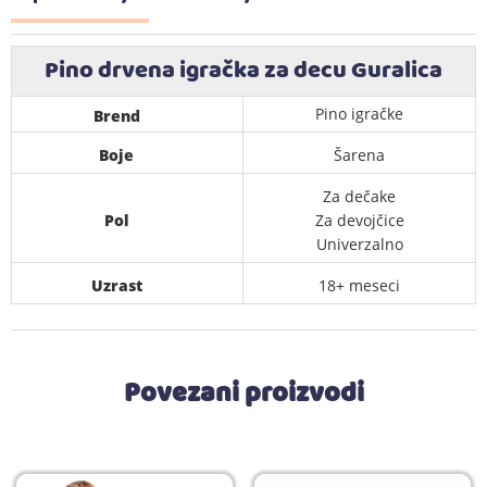
Pino drvena igračka za decu Guralica
Pino igračke
Brend
Boje
Šarena
Za dečake
Pol
Za devojčice
Univerzalno
Uzrast
18+ meseci
Povezani proizvodi