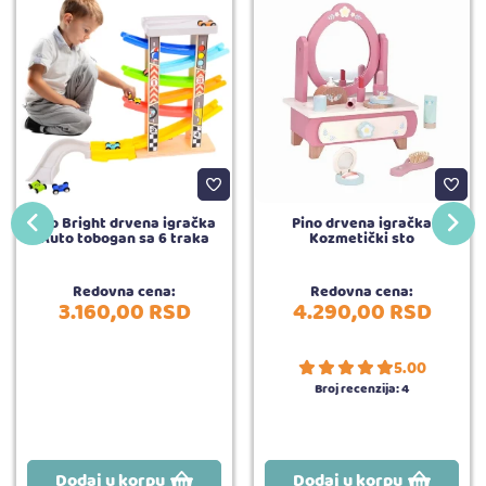
Top Bright drvena igračka
Pino drvena igračka
Auto tobogan sa 6 traka
Kozmetički sto
Redovna cena:
Redovna cena:
3.160,
00
RSD
4.290,
00
RSD
5.00
Broj recenzija:
4
Dodaj u korpu
Dodaj u korpu