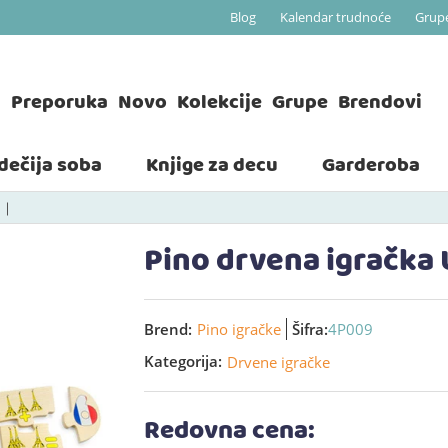
Blog
Kalendar trudnoće
Grup
a
Preporuka
Novo
Kolekcije
Grupe
Brendovi
 dečija soba
Knjige za decu
Garderoba
Pino drvena igračka
Brend:
Pino igračke
Šifra:
4P009
Kategorija:
Drvene igračke
Redovna cena: