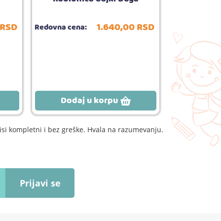
RSD
1.640,
00
RSD
Redovna cena:
Redovna cena
Dodaj u korpu
Dodaj
si kompletni i bez greške. Hvala na razumevanju.
Prijavi se