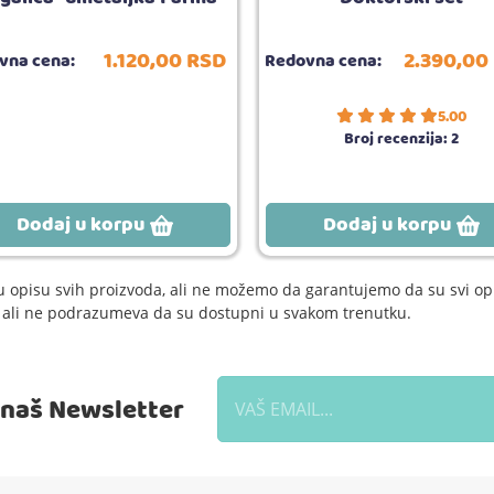
1.120,
00
RSD
2.390,
00
vna cena:
Redovna cena:
5.00
Broj recenzija:
2
Dodaj u korpu
Dodaj u korpu
 opisu svih proizvoda, ali ne možemo da garantujemo da su svi opi
e, ali ne podrazumeva da su dostupni u svakom trenutku.
a naš Newsletter