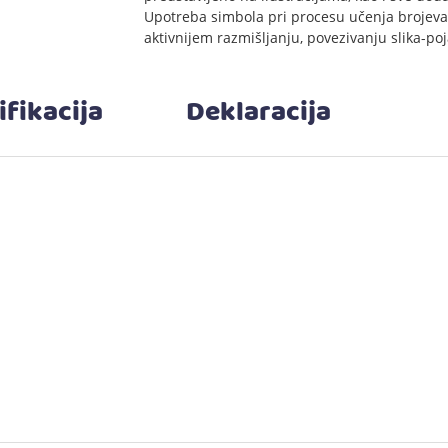
Upotreba simbola pri procesu učenja brojeva i
aktivnijem razmišljanju, povezivanju slika-po
ifikacija
Deklaracija