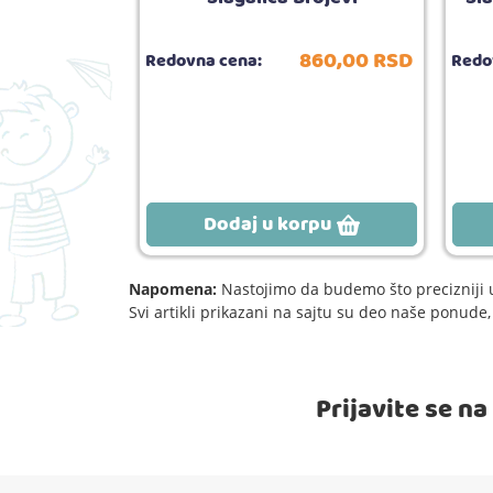
780,
00
RSD
860,
00
RSD
Redovna cena:
Redo
rpu
Dodaj u korpu
Napomena:
Nastojimo da budemo što precizniji u
Svi artikli prikazani na sajtu su deo naše ponud
Prijavite se n