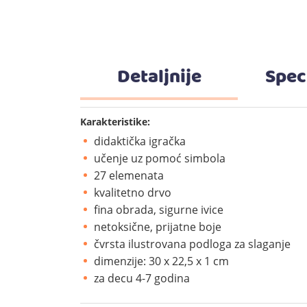
Detaljnije
Spec
Karakteristike:
didaktička igračka
učenje uz pomoć simbola
27 elemenata
kvalitetno drvo
fina obrada, sigurne ivice
netoksične, prijatne boje
čvrsta ilustrovana podloga za slaganje
dimenzije: 30 x 22,5 x 1 cm
za decu 4-7 godina