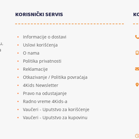
KORISNIČKI SERVIS
K
Informacije o dostavi
u,
Uslovi korišćenja
a
O nama
Politika privatnosti
Reklamacije
u
Otkazivanje / Politika povraćaja
4Kids Newsletter
Pravo na odustajanje
Radno vreme 4Kids-a
Vaučeri - Uputstvo za korišćenje
Vaučeri - Uputstvo za kupovinu