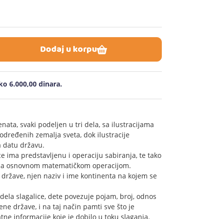
Dodaj u korpu
o 6.000,00 dinara.
ata, svaki podeljen u tri dela, sa ilustracijama
određenih zemalja sveta, dok ilustracije
a datu državu.
ice ima predstavljenu i operaciju sabiranja, te tako
e sa osnovnom matematičkom operacijom.
a države, njen naziv i ime kontinenta na kojem se
dela slagalice, dete povezuje pojam, broj, odnos
ene države, i na taj način pamti sve što je
tne informacije koje je dobilo u toku slaganja.