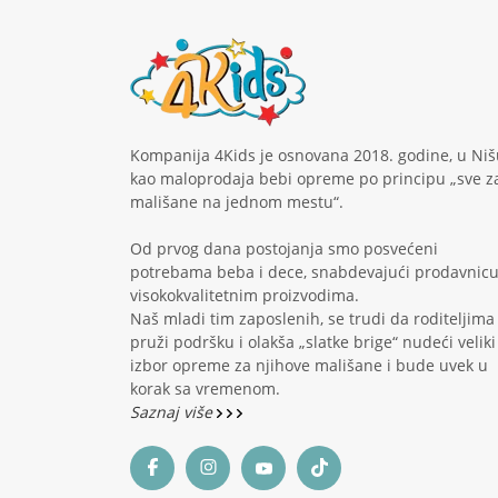
Kompanija 4Kids je osnovana 2018. godine, u Niš
kao maloprodaja bebi opreme po principu „sve z
mališane na jednom mestu“.
Od prvog dana postojanja smo posvećeni
potrebama beba i dece, snabdevajući prodavnic
visokokvalitetnim proizvodima.
Naš mladi tim zaposlenih, se trudi da roditeljima
pruži podršku i olakša „slatke brige“ nudeći veliki
izbor opreme za njihove mališane i bude uvek u
korak sa vremenom.
Saznaj više