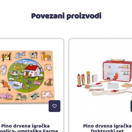
Povezani proizvodi
Pino drvena igračka
Pino drvena igračka
agalica- umetaljka Farma
Doktorski set