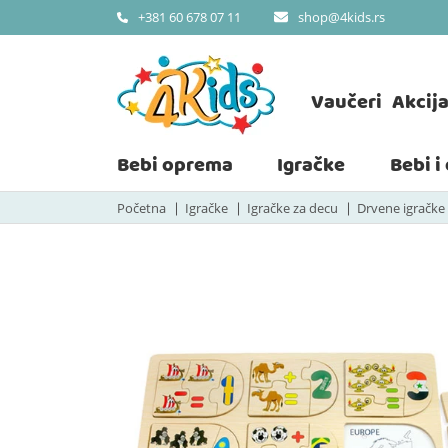
shop@4kids.rs
+381 60 678 07 11
Vaučeri
Akcij
Bebi oprema
Igračke
Bebi i
Početna
Igračke
Igračke za decu
Drvene igračke