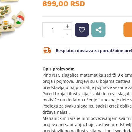
899,
00
RSD
+
-
Besplatna dostava za porudžbine prek
Opis proizvoda:
Pino NTC slagalica matematika sadrži 9 elemen
broja i pojmova. Brojevi su u bojama zastava 
predstavljaju najpoznatije pojmove vezane z
Pored broja i ilustracija, svaki deo ove slagal
motiviše na dodatno učenje i upoznaje det
Podloga za svaku slagalicu sadrži crtež oblik
država nalazi.
Mehaničkim i vizuelnim povezivanjem sva tri 
brojeva pri sabiranju, boje zastave predstavlj
predstavljeno na ilustracijama, kao i sve doda