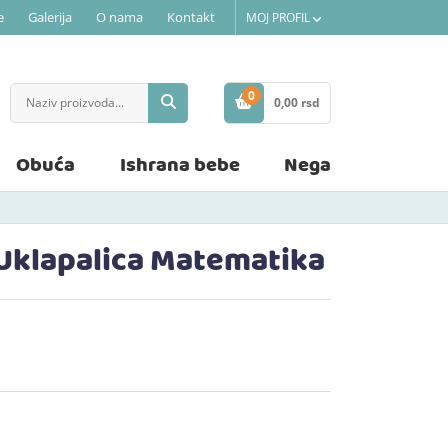
e
Galerija
O nama
Kontakt
MOJ PROFIL
0
0,
00
rsd
STAVKE
Obuća
Ishrana bebe
Nega
 Uklapalica Matematika