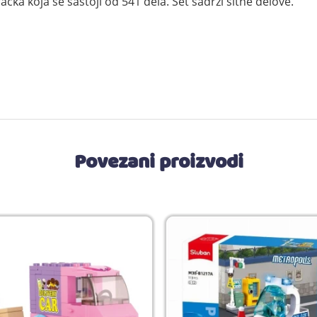
ačka koja se sastoji od 541 dela. Set sadrži sitne delove.
Povezani proizvodi