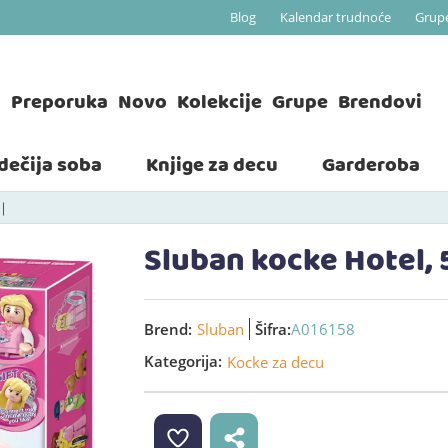
Blog
Kalendar trudnoće
Grup
a
Preporuka
Novo
Kolekcije
Grupe
Brendovi
 dečija soba
Knjige za decu
Garderoba
Sluban kocke Hotel,
Brend:
Sluban
Šifra:
A016158
Kategorija:
Kocke za decu