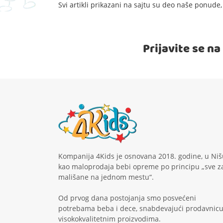
Svi artikli prikazani na sajtu su deo naše ponud
Prijavite se n
Kompanija 4Kids je osnovana 2018. godine, u Niš
kao maloprodaja bebi opreme po principu „sve z
mališane na jednom mestu“.
Od prvog dana postojanja smo posvećeni
potrebama beba i dece, snabdevajući prodavnic
visokokvalitetnim proizvodima.