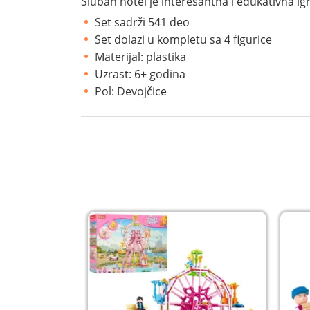
Sluban hotel je interesantna i edukativna igr
Set sadrži 541 deo
Set dolazi u kompletu sa 4 figurice
Materijal: plastika
Uzrast: 6+ godina
Pol: Devojčice