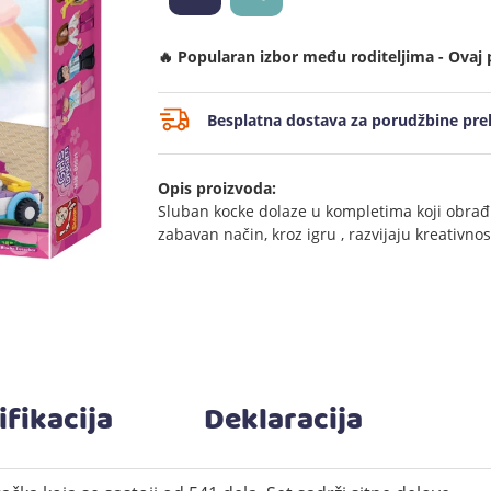
🔥 Popularan izbor među roditeljima - Ovaj 
Besplatna dostava za porudžbine prek
Opis proizvoda:
Sluban kocke dolaze u kompletima koji obrađuj
zabavan način, kroz igru , razvijaju kreativnos
ifikacija
Deklaracija