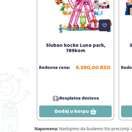
ka kuća, 381
Sluban kocke Luna park,
789kom
990,
00
RSD
6.590,
00
RSD
Redovna cena:
Redo
Besplatna dostava
rpu
Dodaj u korpu
Napomena:
Nastojimo da budemo što precizniji u