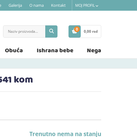
e
Galerija
O nama
Kontakt
MOJ PROFIL
0
0,
00
rsd
STAVKE
Obuća
Ishrana bebe
Nega
 541 kom
Trenutno nema na stanju