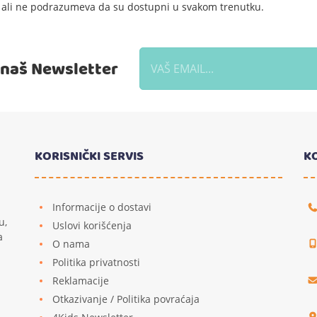
e, ali ne podrazumeva da su dostupni u svakom trenutku.
a naš Newsletter
KORISNIČKI SERVIS
K
Informacije o dostavi
u,
Uslovi korišćenja
a
O nama
Politika privatnosti
Reklamacije
u
Otkazivanje / Politika povraćaja