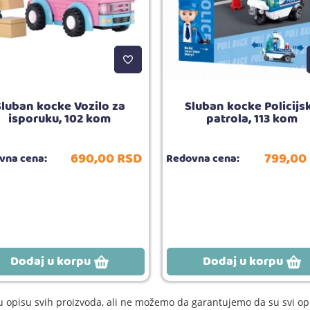
Sluban kocke Vozilo za
Sluban kocke Policijs
isporuku, 102 kom
patrola, 113 kom
690,
00
RSD
799,
00
vna cena:
Redovna cena:
Dodaj u korpu
Dodaj u korpu
 opisu svih proizvoda, ali ne možemo da garantujemo da su svi opi