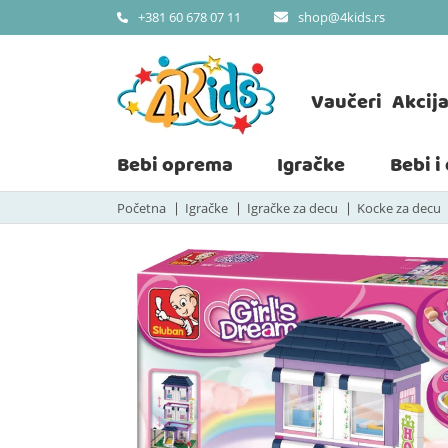
shop@4kids.rs
+381 60 678 07 11
Vaučeri
Akcij
Bebi oprema
Igračke
Bebi i
Početna
Igračke
Igračke za decu
Kocke za decu