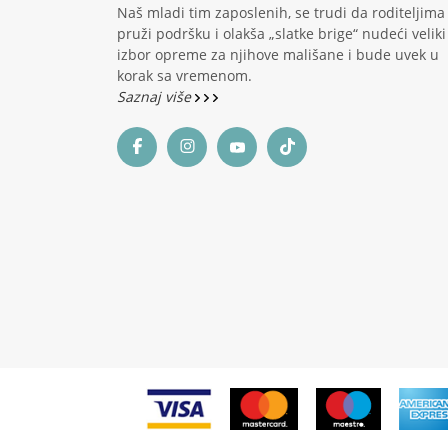
Naš mladi tim zaposlenih, se trudi da roditeljima
pruži podršku i olakša „slatke brige“ nudeći veliki
izbor opreme za njihove mališane i bude uvek u
korak sa vremenom.
Saznaj više