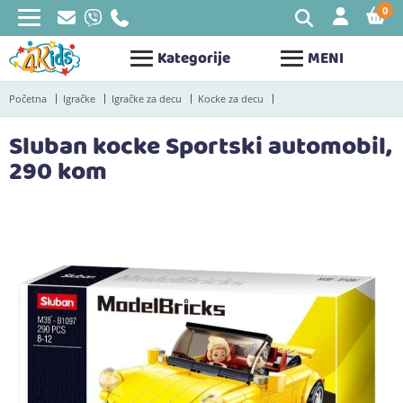
0
STAV
Kategorije
MENI
Početna
Igračke
Igračke za decu
Kocke za decu
Sluban kocke Sportski automobil,
290 kom