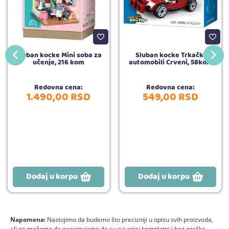
Sluban kocke Mini soba za
Sluban kocke Trkački
učenje, 216 kom
automobili Crveni, 58kom
Redovna cena:
Redovna cena:
1.490,
00
RSD
549,
00
RSD
Dodaj u korpu
Dodaj u korpu
Napomena:
Nastojimo da budemo što precizniji u opisu svih proizvoda,
ali ne možemo da garantujemo da su svi opisi kompletni i bez greške.