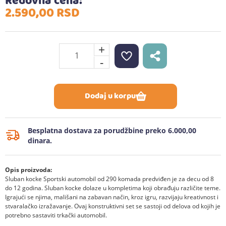
Redovna cena:
2.590,
00
RSD
+
-
Dodaj u korpu
Besplatna dostava za porudžbine preko 6.000,00
dinara.
Opis proizvoda:
Sluban kocke Sportski automobil od 290 komada predviđen je za decu od 8
do 12 godina. Sluban kocke dolaze u kompletima koji obrađuju različite teme.
Igrajući se njima, mališani na zabavan način, kroz igru, razvijaju kreativnost i
stvaralačko izražavanje. Ovaj konstruktivni set se sastoji od delova od kojih je
potrebno sastaviti trkački automobil.