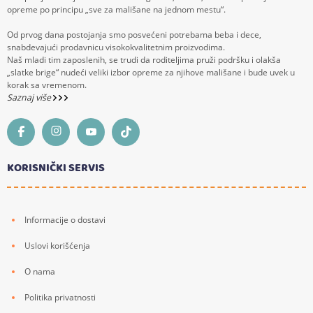
opreme po principu „sve za mališane na jednom mestu“.
Od prvog dana postojanja smo posvećeni potrebama beba i dece,
snabdevajući prodavnicu visokokvalitetnim proizvodima.
Naš mladi tim zaposlenih, se trudi da roditeljima pruži podršku i olakša
„slatke brige“ nudeći veliki izbor opreme za njihove mališane i bude uvek u
korak sa vremenom.
Saznaj više
KORISNIČKI SERVIS
Informacije o dostavi
Uslovi korišćenja
O nama
Politika privatnosti