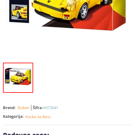
Brend:
Sluban
Šifra:
A072641
Kategorija:
Kocke za decu