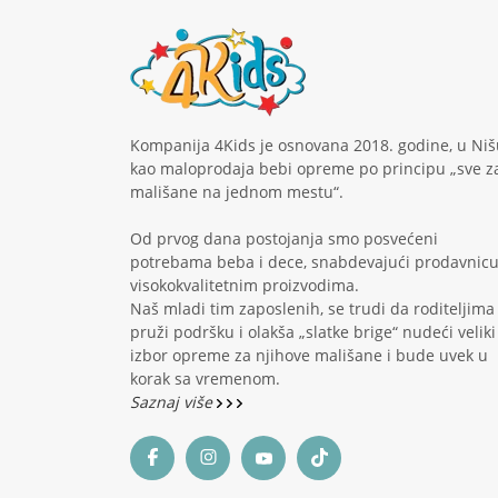
Kompanija 4Kids je osnovana 2018. godine, u Niš
kao maloprodaja bebi opreme po principu „sve z
mališane na jednom mestu“.
Od prvog dana postojanja smo posvećeni
potrebama beba i dece, snabdevajući prodavnic
visokokvalitetnim proizvodima.
Naš mladi tim zaposlenih, se trudi da roditeljima
pruži podršku i olakša „slatke brige“ nudeći veliki
izbor opreme za njihove mališane i bude uvek u
korak sa vremenom.
Saznaj više