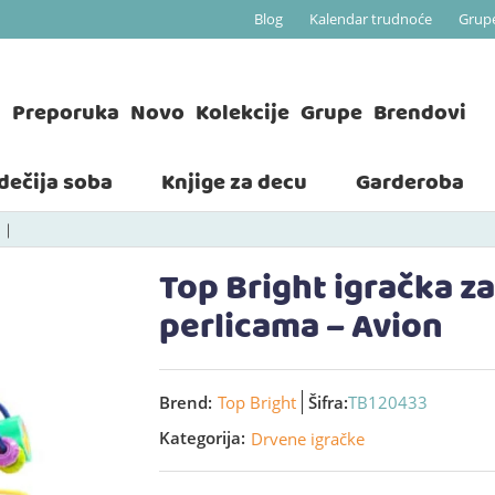
Blog
Kalendar trudnoće
Grup
a
Preporuka
Novo
Kolekcije
Grupe
Brendovi
 dečija soba
Knjige za decu
Garderoba
Top Bright igračka za
perlicama – Avion
Brend:
Top Bright
Šifra:
TB120433
Kategorija:
Drvene igračke