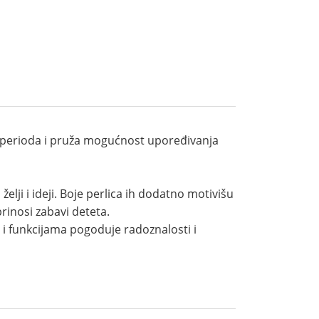
og perioda i pruža mogućnost upoređivanja
elji i ideji. Boje perlica ih dodatno motivišu
rinosi zabavi deteta.
i funkcijama pogoduje radoznalosti i