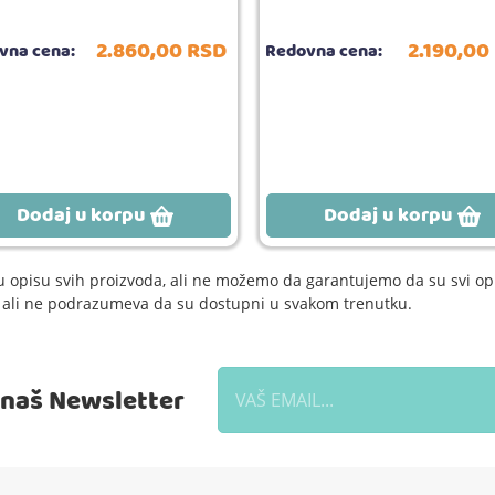
2.860,
00
RSD
2.190,
00
vna cena:
Redovna cena:
Dodaj u korpu
Dodaj u korpu
 opisu svih proizvoda, ali ne možemo da garantujemo da su svi opi
e, ali ne podrazumeva da su dostupni u svakom trenutku.
a naš Newsletter