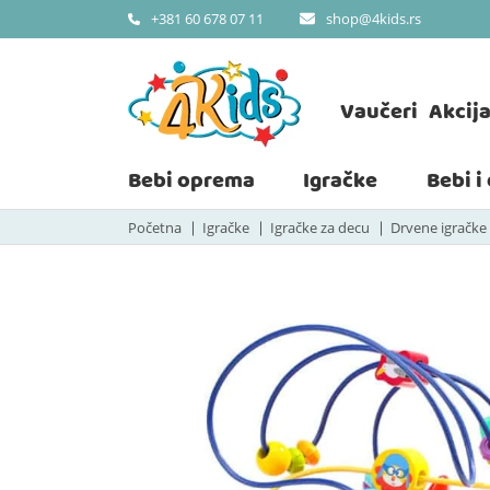
shop@4kids.rs
+381 60 678 07 11
Vaučeri
Akcij
Bebi oprema
Igračke
Bebi i
Početna
Igračke
Igračke za decu
Drvene igračke