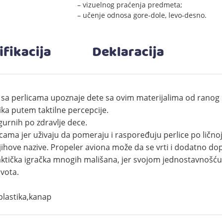
– vizuelnog praćenja predmeta;
– učenje odnosa gore-dole, levo-desno.
ifikacija
Deklaracija
rint sa perlicama upoznaje dete sa ovim materijalima od ran
ika putem taktilne percepcije.
igurnih po zdravlje dece.
cama jer uživaju da pomeraju i raspoređuju perlice po ličnoj ž
hove nazive. Propeler aviona može da se vrti i dodatno dop
ktička igračka mnogih mališana, jer svojom jednostavnošću 
vota.
plastika​,kanap