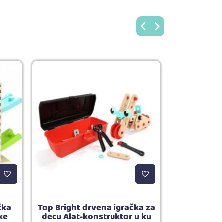
čka
Top Bright drvena igračka za
Top Brigh
ke
decu Alat-konstruktor u ku
Ekspl