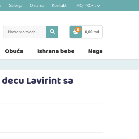
e
Galerija
O nama
Kontakt
MOJ PROFIL
0
0,
00
rsd
STAVKE
Obuća
Ishrana bebe
Nega
 decu Lavirint sa