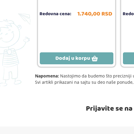
780,
00
RSD
1.740,
00
RSD
Redovna cena:
Redo
rpu
Dodaj u korpu
Napomena:
Nastojimo da budemo što precizniji u
Svi artikli prikazani na sajtu su deo naše ponud
Prijavite se n