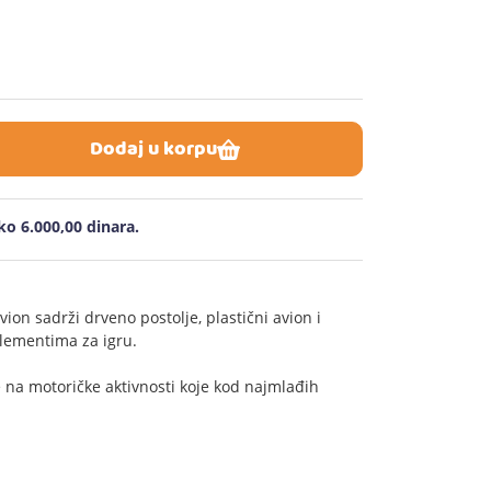
Dodaj u korpu
o 6.000,00 dinara.
vion sadrži drveno postolje, plastični avion i
elementima za igru.
de na motoričke aktivnosti koje kod najmlađih