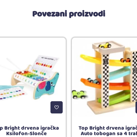
Povezani proizvodi
p Bright drvena igračka
Top Bright drvena igra
Ksilofon-Slonče
Auto tobogan sa 4 tra