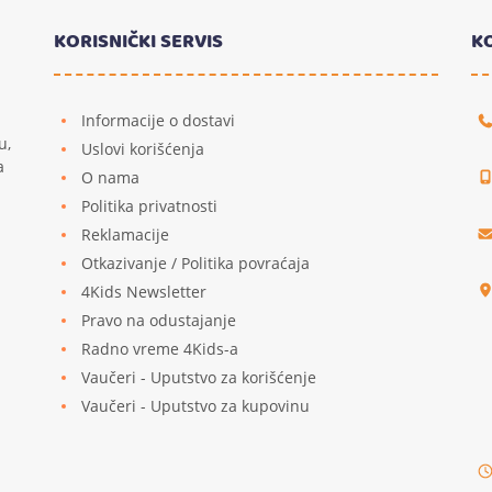
KORISNIČKI SERVIS
K
Informacije o dostavi
u,
Uslovi korišćenja
a
O nama
Politika privatnosti
Reklamacije
u
Otkazivanje / Politika povraćaja
4Kids Newsletter
Pravo na odustajanje
Radno vreme 4Kids-a
Vaučeri - Uputstvo za korišćenje
Vaučeri - Uputstvo za kupovinu