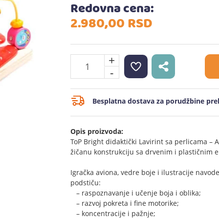
Redovna cena:
2.980,
00
RSD
+
-
Besplatna dostava za porudžbine prek
Opis proizvoda:
ToP Bright didaktički Lavirint sa perlicama – A
žičanu konstrukciju sa drvenim i plastičnim 
Igračka aviona, vedre boje i ilustracije navo
podstiču:
– raspoznavanje i učenje boja i oblika;
– razvoj pokreta i fine motorike;
– koncentracije i pažnje;