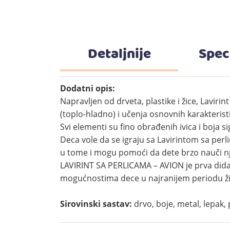
Detaljnije
Spec
Dodatni opis:
Napravljen od drveta, plastike i žice, Lavi
(toplo-hladno) i učenja osnovnih karakterist
Svi elementi su fino obrađenih ivica i boja s
Deca vole da se igraju sa Lavirintom sa perli
u tome i mogu pomoći da dete brzo nauči nji
LAVIRINT SA PERLICAMA – AVION je prva dida
mogućnostima dece u najranijem periodu ži
Sirovinski sastav:
drvo, boje, metal, lepak, 