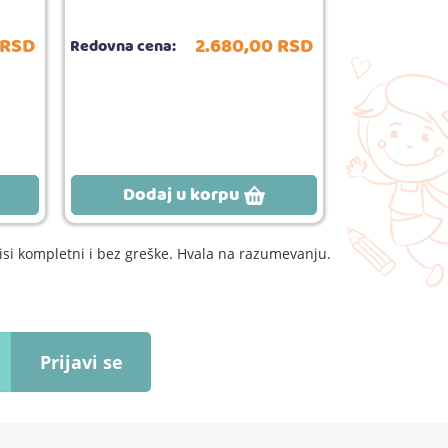
RSD
2.680,
00
RSD
Redovna cena:
Redovna cena
Dodaj u korpu
Dodaj
si kompletni i bez greške. Hvala na razumevanju.
Prijavi se