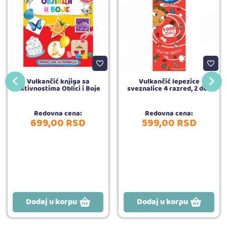
Vulkančić knjiga sa
Vulkančić lepezice
aktivnostima Oblici i Boje
sveznalice 4 razred, 2 deo
Redovna cena:
Redovna cena:
699,
00
RSD
599,
00
RSD
Dodaj u korpu
Dodaj u korpu