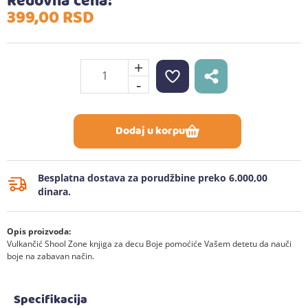
Redovna cena:
399,
00
RSD
+
-
Dodaj u korpu
Besplatna dostava za porudžbine preko 6.000,00
dinara.
Opis proizvoda:
Vulkančić Shool Zone knjiga za decu Boje pomoćiće Vašem detetu da nauči
boje na zabavan način.
Specifikacija