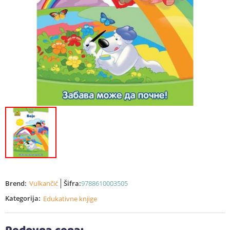
Brend:
Vulkančić
Šifra:
9788610003505
Kategorija:
Edukativne knjige