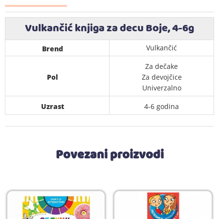
Vulkančić knjiga za decu Boje, 4-6g
Vulkančić
Brend
Za dečake
Pol
Za devojčice
Univerzalno
Uzrast
4-6 godina
Povezani proizvodi