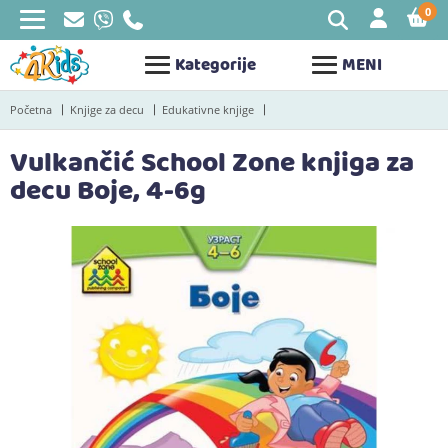
0
STAV
Kategorije
MENI
Početna
Knjige za decu
Edukativne knjige
Vulkančić School Zone knjiga za
decu Boje, 4-6g