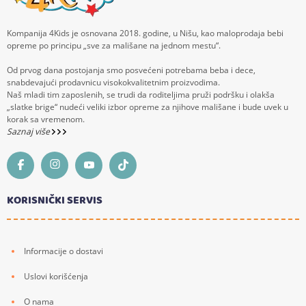
Kompanija 4Kids je osnovana 2018. godine, u Nišu, kao maloprodaja bebi
opreme po principu „sve za mališane na jednom mestu“.
Od prvog dana postojanja smo posvećeni potrebama beba i dece,
snabdevajući prodavnicu visokokvalitetnim proizvodima.
Naš mladi tim zaposlenih, se trudi da roditeljima pruži podršku i olakša
„slatke brige“ nudeći veliki izbor opreme za njihove mališane i bude uvek u
korak sa vremenom.
Saznaj više
KORISNIČKI SERVIS
Informacije o dostavi
Uslovi korišćenja
O nama