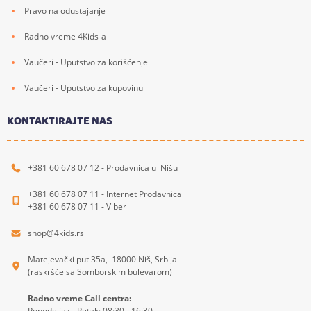
Pravo na odustajanje
Radno vreme 4Kids-a
Vaučeri - Uputstvo za korišćenje
Vaučeri - Uputstvo za kupovinu
KONTAKTIRAJTE NAS
+381 60 678 07 12 - Prodavnica u Nišu
+381 60 678 07 11 - Internet Prodavnica
+381 60 678 07 11 - Viber
shop@4kids.rs
Matejevački put 35a, 18000 Niš, Srbija
(raskršće sa Somborskim bulevarom)
Radno vreme Call centra:
Ponedeljak - Petak: 08:30 - 16:30