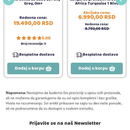
Grey, 0m+
Africa Turqouise 1 Nivo
Akcijska cena:
6.990,
00
RSD
Redovna cena:
19.490,
00
RSD
Redovna cena:
8.790,
00
RSD
5.00
Broj recenzija:
3
Besplatna dostava
Besplatna dostava
Dodaj u korpu
Dodaj u korpu
Napomena:
Nastojimo da budemo što precizniji u opisu svih proizvoda,
ali ne možemo da garantujemo da su svi opisi kompletni i bez greške.
Hvala na razumevanju. Svi artikli prikazani na sajtu su deo naše ponude,
ali ne podrazumeva da su dostupni u svakom trenutku.
Prijavite se na naš Newsletter