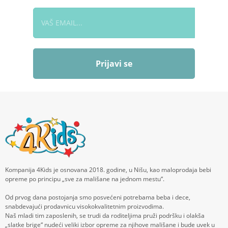
Prijavi se
Kompanija 4Kids je osnovana 2018. godine, u Nišu, kao maloprodaja bebi
opreme po principu „sve za mališane na jednom mestu“.
Od prvog dana postojanja smo posvećeni potrebama beba i dece,
snabdevajući prodavnicu visokokvalitetnim proizvodima.
Naš mladi tim zaposlenih, se trudi da roditeljima pruži podršku i olakša
„slatke brige“ nudeći veliki izbor opreme za njihove mališane i bude uvek u