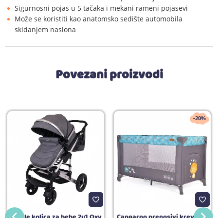
Sigurnosni pojas u 5 tačaka i mekani rameni pojasevi
Može se koristiti kao anatomsko sedište automobila
skidanjem naslona
Povezani proizvodi
-20%
Jungle kolica za bebe 2u1 Oxy
Cangaroo prenosivi krevetac