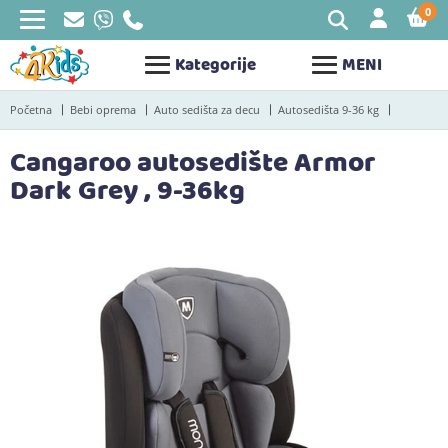
0
STAV
Kategorije
MENI
Početna
Bebi oprema
Auto sedišta za decu
Autosedišta 9-36 kg
Cangaroo autosedište Armor
Dark Grey , 9-36kg