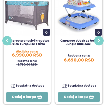
Cangaroo prenosivi krevetac
Cangaroo dubak za bebe
Africa Turqouise 1 Nivo
Jungle Blue, 6m+
Akcijska cena:
6.990,
00
RSD
Redovna cena:
6.690,
00
RSD
Redovna cena:
8.790,
00
RSD
Besplatna dostava
Besplatna dostava
Dodaj u korpu
Dodaj u korpu