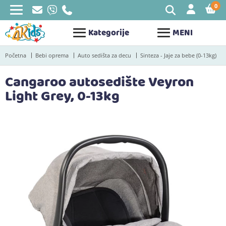
0
STAV
Kategorije
MENI
Početna
Bebi oprema
Auto sedišta za decu
Sinteza - Jaje za bebe (0-13kg)
Cangaroo autosedište Veyron
Light Grey, 0-13kg