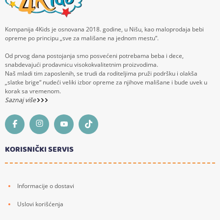
Kompanija 4Kids je osnovana 2018. godine, u Nišu, kao maloprodaja bebi
opreme po principu „sve za mališane na jednom mestu“.
Od prvog dana postojanja smo posvećeni potrebama beba i dece,
snabdevajući prodavnicu visokokvalitetnim proizvodima.
Naš mladi tim zaposlenih, se trudi da roditeljima pruži podršku i olakša
„slatke brige“ nudeći veliki izbor opreme za njihove mališane i bude uvek u
korak sa vremenom.
Saznaj više
KORISNIČKI SERVIS
Informacije o dostavi
Uslovi korišćenja