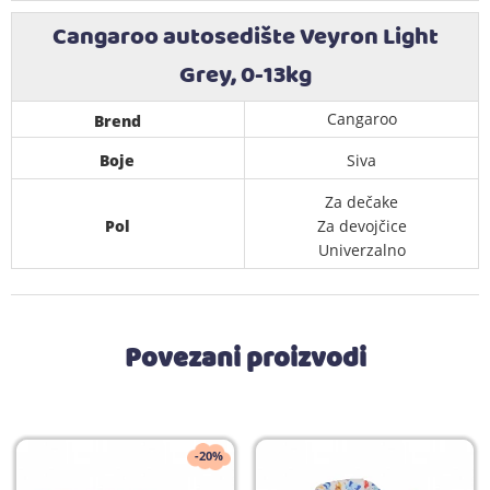
Cangaroo autosedište Veyron Light
Grey, 0-13kg
Cangaroo
Brend
Boje
Siva
Za dečake
Pol
Za devojčice
Univerzalno
Povezani proizvodi
-20%