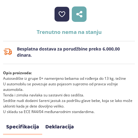
Trenutno nema na stanju
Besplatna dostava za porudžbine preko 6.000,00
dinara.
Opis proizvoda:
Autosedište iz grupe 0+ namenjeno bebama od rođenja do 13 kg. težine
U automobilu se povezuje auto pojasom suprotno od pravca vožnje
automobila.
Tenda i zimska navlaka su sastavni deo sedišta.
Sedište nudi dodatni šareni jastuk za podršku glave bebe, koja se lako može
ukloniti kada je dete dovoljno veliko.
U skladu sa ECE R44/04 međunarodnim standardima.
Specifikacija
Deklaracija