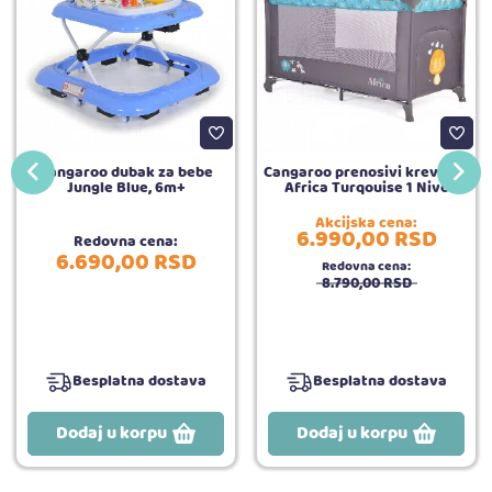
Cangaroo dubak za bebe
Cangaroo prenosivi krevetac
Jungle Blue, 6m+
Africa Turqouise 1 Nivo
Akcijska cena:
6.990,
00
RSD
Redovna cena:
6.690,
00
RSD
Redovna cena:
8.790,
00
RSD
Besplatna dostava
Besplatna dostava
Dodaj u korpu
Dodaj u korpu