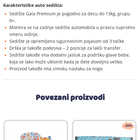
Karakteristike auto sedišta:
Sedište Gala Premium je pogodno za decu do 13kg, grupu
0+.
Montira se na zadnje sedište automobila u pravcu suprotno
smeru vožnje.
Sedište je opremljeno sigurnosnim pojasom od 3 tačke.
Drška je takođe podesiva – 2 pozicije za lakši transfer.
Sedište takođe ima dodatni jastuk za podršku glave bebe,
koja se lako može ukloniti kada je dete dovoljno veliko.
Proizvod takođe ima zimsku navlaku za noge.
Povezani proizvodi
-20%