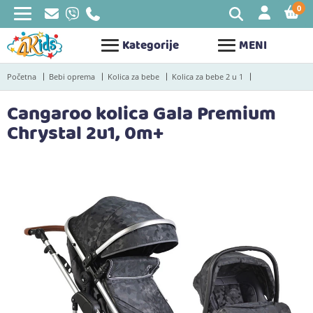
0
STAV
Kategorije
MENI
Početna
Bebi oprema
Kolica za bebe
Kolica za bebe 2 u 1
Cangaroo kolica Gala Premium
Chrystal 2u1, 0m+