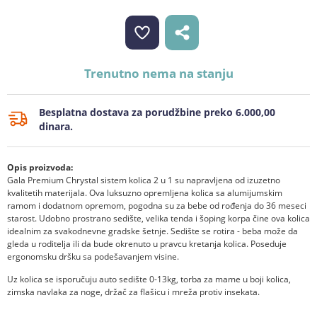
Trenutno nema na stanju
Besplatna dostava za porudžbine preko 6.000,00
dinara.
Opis proizvoda:
Gala Premium Chrystal sistem kolica 2 u 1 su napravljena od izuzetno
kvalitetih materijala. Ova luksuzno opremljena kolica sa alumijumskim
ramom i dodatnom opremom, pogodna su za bebe od rođenja do 36 meseci
starost. Udobno prostrano sedište, velika tenda i šoping korpa čine ova kolica
idealnim za svakodnevne gradske šetnje. Sedište se rotira - beba može da
gleda u roditelja ili da bude okrenuto u pravcu kretanja kolica. Poseduje
ergonomsku dršku sa podešavanjem visine.
Uz kolica se isporučuju auto sedište 0-13kg, torba za mame u boji kolica,
zimska navlaka za noge, držač za flašicu i mreža protiv insekata.