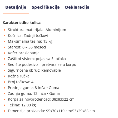
Detaljnije
Specifikacija
Deklaracija
Karakteristike kolica:
Struktura materijala: Aluminijum
Kočnica: Zadnji točkovi
Maksimalna težina: 15 kg
Starost: 0 – 36 meseci
Kofer preklapanje
Zaštitni sistem: pojas sa 5 tačaka
Sedište podesivo – pretvara se u korpu
Sigurnosna obruč: Removable
Kožna ručka
Broj točkova: 4
Prednje gume: 8 inča • Guma
Zadnja guma: 12 inča • Guma
Korpa za novorođenčad: 38x83x22 cm
Težina: 12.00 kg
Dimenzije proizvoda: 95x70x110 cm/53x29x86 cm