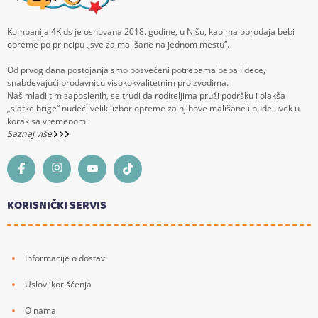
Kompanija 4Kids je osnovana 2018. godine, u Nišu, kao maloprodaja bebi
opreme po principu „sve za mališane na jednom mestu“.
Od prvog dana postojanja smo posvećeni potrebama beba i dece,
snabdevajući prodavnicu visokokvalitetnim proizvodima.
Naš mladi tim zaposlenih, se trudi da roditeljima pruži podršku i olakša
„slatke brige“ nudeći veliki izbor opreme za njihove mališane i bude uvek u
korak sa vremenom.
Saznaj više
KORISNIČKI SERVIS
Informacije o dostavi
Uslovi korišćenja
O nama