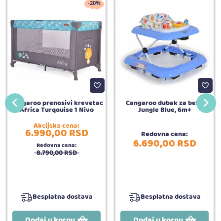
-20%
Cangaroo prenosivi krevetac
Cangaroo dubak za bebe
Africa Turqouise 1 Nivo
Jungle Blue, 6m+
Akcijska cena:
6.990,
00
RSD
Redovna cena:
6.690,
00
RSD
Redovna cena:
8.790,
00
RSD
Besplatna dostava
Besplatna dostava
Dodaj u korpu
Dodaj u korpu