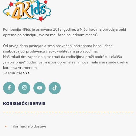
Kompanija 4Kids je osnovana 2018. godine, u Nišu, kao maloprodaja bebi
opreme po principu „sve za mališane na jednom mestu“.
Od prvog dana postojanja smo posvećeni potrebama beba i dece,
snabdevajući prodavnicu visokokvalitetnim proizvodima.
Naš mladi tim zaposlenih, se trudi da roditeljima pruži podršku i olakša
„slatke brige“ nudeći veliki izbor opreme za njihove mališane i bude uvek u
korak sa vremenom.
Saznaj više
KORISNIČKI SERVIS
Informacije o dostavi