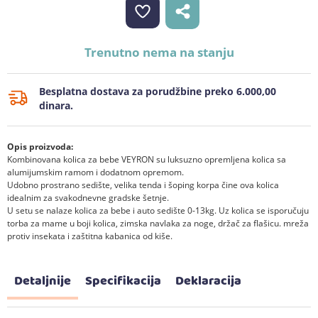
Trenutno nema na stanju
Besplatna dostava za porudžbine preko 6.000,00
dinara.
Opis proizvoda:
Kombinovana kolica za bebe VEYRON su luksuzno opremljena kolica sa
alumijumskim ramom i dodatnom opremom.
Udobno prostrano sedište, velika tenda i šoping korpa čine ova kolica
idealnim za svakodnevne gradske šetnje.
U setu se nalaze kolica za bebe i auto sedište 0-13kg. Uz kolica se isporučuju
torba za mame u boji kolica, zimska navlaka za noge, držač za flašicu. mreža
protiv insekata i zaštitna kabanica od kiše.
Detaljnije
Specifikacija
Deklaracija