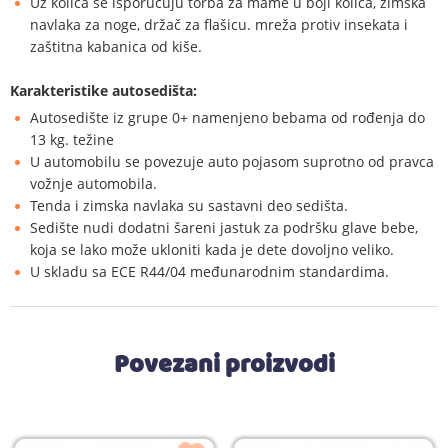
Uz kolica se isporučuju torba za mame u boji kolica, zimska
navlaka za noge, držač za flašicu. mreža protiv insekata i
zaštitna kabanica od kiše.
Karakteristike autosedišta:
Autosedište iz grupe 0+ namenjeno bebama od rođenja do
13 kg. težine
U automobilu se povezuje auto pojasom suprotno od pravca
vožnje automobila.
Tenda i zimska navlaka su sastavni deo sedišta.
Sedište nudi dodatni šareni jastuk za podršku glave bebe,
koja se lako može ukloniti kada je dete dovoljno veliko.
U skladu sa ECE R44/04 međunarodnim standardima.
Povezani proizvodi