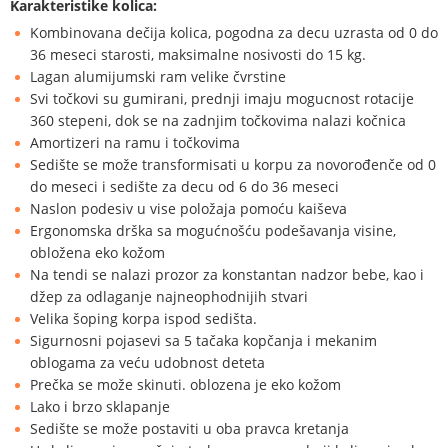
Karakteristike kolica:
Kombinovana dečija kolica, pogodna za decu uzrasta od 0 do
36 meseci starosti, maksimalne nosivosti do 15 kg.
Lagan alumijumski ram velike čvrstine
Svi točkovi su gumirani, prednji imaju mogucnost rotacije
360 stepeni, dok se na zadnjim točkovima nalazi kočnica
Amortizeri na ramu i točkovima
Sedište se može transformisati u korpu za novorođenče od 0
do meseci i sedište za decu od 6 do 36 meseci
Naslon podesiv u vise položaja pomoću kaiševa
Ergonomska drška sa mogućnošću podešavanja visine,
obložena eko kožom
Na tendi se nalazi prozor za konstantan nadzor bebe, kao i
džep za odlaganje najneophodnijih stvari
Velika šoping korpa ispod sedišta.
Sigurnosni pojasevi sa 5 tačaka kopčanja i mekanim
oblogama za veću udobnost deteta
Prečka se može skinuti. oblozena je eko kožom
Lako i brzo sklapanje
Sedište se može postaviti u oba pravca kretanja