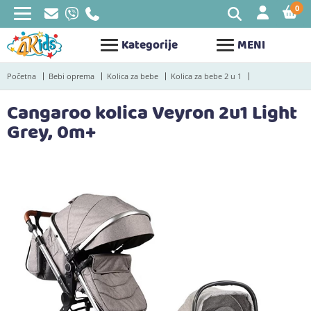
0
STAV
Kategorije
MENI
Početna
Bebi oprema
Kolica za bebe
Kolica za bebe 2 u 1
Cangaroo kolica Veyron 2u1 Light
Grey, 0m+