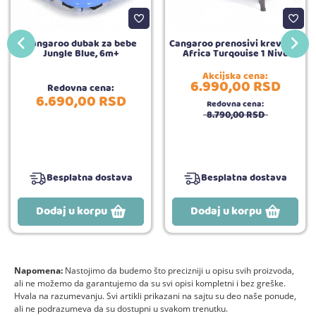
Cangaroo dubak za bebe
Cangaroo prenosivi krevetac
Jungle Blue, 6m+
Africa Turqouise 1 Nivo
Akcijska cena:
6.990,
00
RSD
Redovna cena:
6.690,
00
RSD
Redovna cena:
8.790,
00
RSD
Besplatna dostava
Besplatna dostava
Dodaj u korpu
Dodaj u korpu
Napomena:
Nastojimo da budemo što precizniji u opisu svih proizvoda,
ali ne možemo da garantujemo da su svi opisi kompletni i bez greške.
Hvala na razumevanju. Svi artikli prikazani na sajtu su deo naše ponude,
ali ne podrazumeva da su dostupni u svakom trenutku.