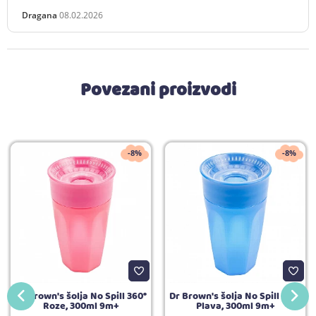
Dragana
08.02.2026
Povezani proizvodi
-8%
-8%
Dr Brown's šolja No Spill 360°
Dr Brown's šolja No Spill 360°
Roze, 300ml 9m+
Plava, 300ml 9m+