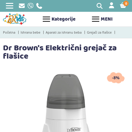
0
STAV
Kategorije
MENI
Početna
Ishrana bebe
Aparati za ishranu beba
Grejači za flašice
Dr Brown's Električni grejač za
flašice
-8%