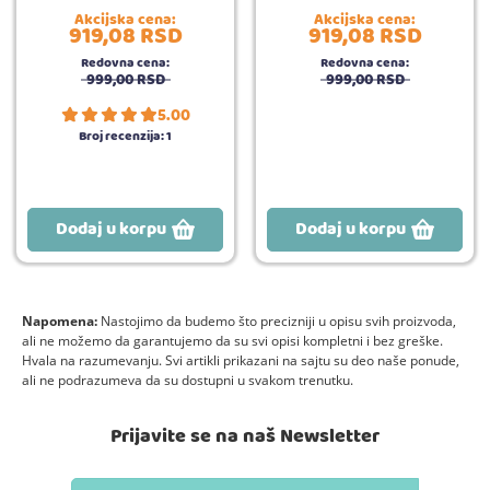
Akcijska cena:
Akcijska cena:
919,
08
RSD
919,
08
RSD
Redovna cena:
Redovna cena:
999,
00
RSD
999,
00
RSD
5.00
Broj recenzija:
1
Dodaj u korpu
Dodaj u korpu
Napomena:
Nastojimo da budemo što precizniji u opisu svih proizvoda,
ali ne možemo da garantujemo da su svi opisi kompletni i bez greške.
Hvala na razumevanju. Svi artikli prikazani na sajtu su deo naše ponude,
ali ne podrazumeva da su dostupni u svakom trenutku.
Prijavite se na naš Newsletter