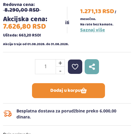
Redovna cena:
8.290,
00
RSD
1.271,
13
RSD
/
Akcijska cena:
mesečno.
7.626,
80
RSD
Na rate bez kamate.
Saznaj više
Ušteda: 663,
20
RSD
!
Akcija traje od 01.08.2026. do 31.08.2026.
+
-
Dodaj u korpu
Besplatna dostava za porudžbine preko 6.000,00
dinara.