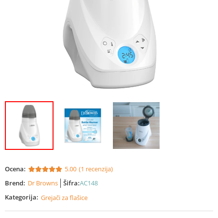
Ocena:
5.00
(1 recenzija)
Brend:
Dr Browns
Šifra:
AC148
Kategorija:
Grejači za flašice