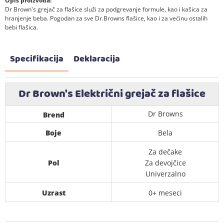
Opis proizvoda:
Dr Brown
'
s grejač za flašice služi za podgrevanje formule, kao i kašica za
hranjenje beba. Pogodan za sve Dr.Browns flašice, kao i za većinu ostalih
bebi flašica.
Specifikacija
Deklaracija
Dr Brown's Električni grejač za flašice
Dr Browns
Brend
Boje
Bela
Za dečake
Pol
Za devojčice
Univerzalno
Uzrast
0+ meseci