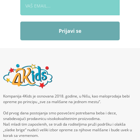
Prijavi se
Kompanija 4Kids je osnovana 2018. godine, u Nišu, kao maloprodaja bebi
opreme po principu „sve za mališane na jednom mestu“.
Od prvog dana postojanja smo posvećeni potrebama beba i dece,
snabdevajući prodavnicu visokokvalitetnim proizvodima.
Naš mladi tim zaposlenih, se trudi da roditeljima pruži podršku i olakša
„slatke brige“ nudeći veliki izbor opreme za njihove mališane i bude uvek u
korak sa vremenom.