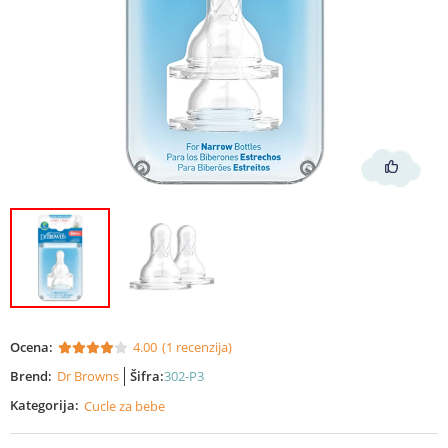
Ocena:
4.00
(1 recenzija)
Brend:
Dr Browns
Šifra:
302-P3
Kategorija:
Cucle za bebe