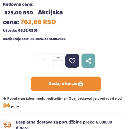
Redovna cena:
Akcijska
829,
00
RSD
762,
68
RSD
cena:
Ušteda: 66,
32
RSD
!
Akcija traje od 01.08.2026. do 31.08.2026.
+
-
Dodaj u korpu
🔥 Popularan izbor među roditeljima - Ovaj proizvod je prodat više od
24
puta
Besplatna dostava za porudžbine preko 6.000,00
dinara.