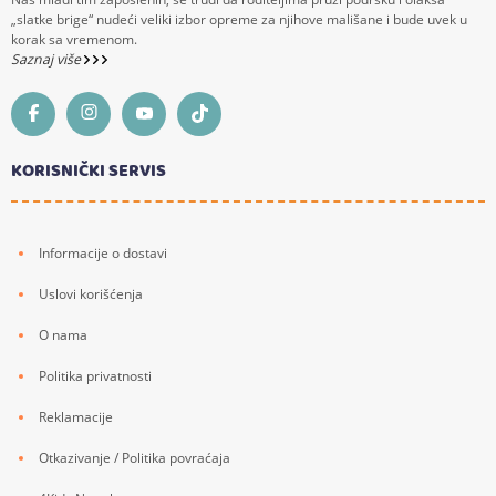
„slatke brige“ nudeći veliki izbor opreme za njihove mališane i bude uvek u
korak sa vremenom.
Saznaj više
KORISNIČKI SERVIS
Informacije o dostavi
Uslovi korišćenja
O nama
Politika privatnosti
Reklamacije
Otkazivanje / Politika povraćaja