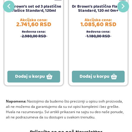
Dr Brown's set od 3 plastične
Dr Brown's plastična flašica
flašice Standard, 120ml
Standard, 120 ml 0m+
Akcijska cena:
Akcijska cena:
2.741,
60
RSD
1.085,
60
RSD
Redovna cena:
Redovna cena:
2.980,
00
RSD
1.180,
00
RSD
Dodaj u korpu
Dodaj u korpu
Napomena:
Nastojimo da budemo što precizniji u opisu svih proizvoda,
ali ne možemo da garantujemo da su svi opisi kompletni i bez greške.
Hvala na razumevanju. Svi artikli prikazani na sajtu su deo naše ponude,
ali ne podrazumeva da su dostupni u svakom trenutku.