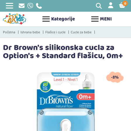
0
STAV
Kategorije
MENI
Početna
Ishrana bebe
Flašice i cucle
Cucle za bebe
Dr Brown's silikonska cucla za
Option's + Standard flašicu, 0m+
-8%