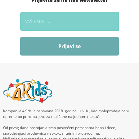
Prijavite se na naš Newsletter
Prijavi se
Kompanija 4Kids je osnovana 2018. godine, u Nišu, kao maloprodaja bebi
opreme po principu „sve za mališane na jednom mestu“.
Od prvog dana postojanja smo posvećeni potrebama beba i dece,
snabdevajući prodavnicu visokokvalitetnim proizvodima.
Naš mladi tim zaposlenih, se trudi da roditeljima pruži podršku i olakša