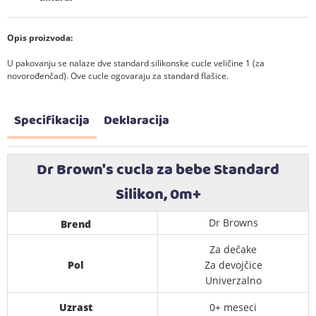
Opis proizvoda:
U pakovanju se nalaze dve standard silikonske cucle veličine 1 (za
novorođenčad). Ove cucle ogovaraju za standard flašice.
Specifikacija
Deklaracija
Dr Brown's cucla za bebe Standard
Silikon, 0m+
Dr Browns
Brend
Za dečake
Pol
Za devojčice
Univerzalno
Uzrast
0+ meseci