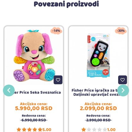
Povezani proizvodi
-14%
-30%
Fisher Price igračka za bebe
Fisher Price Seka Sveznalica
Daljinski upravljač svezna
Akcijska cena:
Akcijska cena:
5.990,
00
RSD
2.099,
00
RSD
Redovna cena:
Redovna cena:
6.990,
00
RSD
2.990,
00
RSD
5.00
1.00