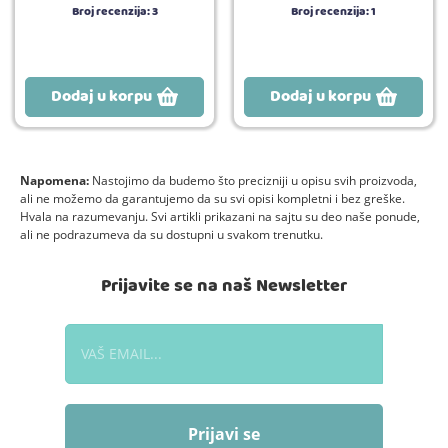
Broj recenzija:
3
Broj recenzija:
1
Dodaj u korpu
Dodaj u korpu
Napomena:
Nastojimo da budemo što precizniji u opisu svih proizvoda,
ali ne možemo da garantujemo da su svi opisi kompletni i bez greške.
Hvala na razumevanju. Svi artikli prikazani na sajtu su deo naše ponude,
ali ne podrazumeva da su dostupni u svakom trenutku.
Prijavite se na naš Newsletter
Prijavi se