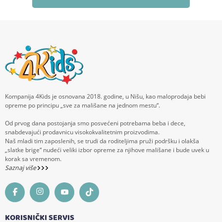
Kompanija 4Kids je osnovana 2018. godine, u Nišu, kao maloprodaja bebi
opreme po principu „sve za mališane na jednom mestu“.
Od prvog dana postojanja smo posvećeni potrebama beba i dece,
snabdevajući prodavnicu visokokvalitetnim proizvodima.
Naš mladi tim zaposlenih, se trudi da roditeljima pruži podršku i olakša
„slatke brige“ nudeći veliki izbor opreme za njihove mališane i bude uvek u
korak sa vremenom.
Saznaj više
KORISNIČKI SERVIS