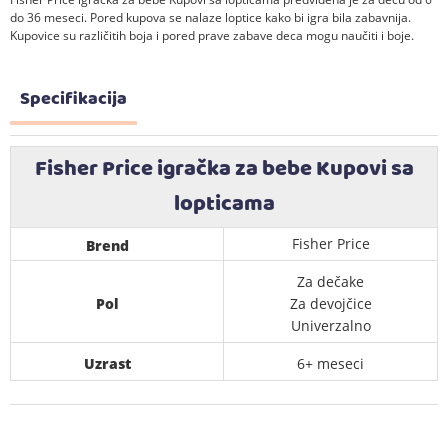
do 36 meseci. Pored kupova se nalaze loptice kako bi igra bila zabavnija.
Kupovice su različitih boja i pored prave zabave deca mogu naučiti i boje.
Specifikacija
Fisher Price igračka za bebe Kupovi sa
lopticama
Fisher Price
Brend
Za dečake
Pol
Za devojčice
Univerzalno
Uzrast
6+ meseci