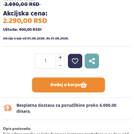
2.690,
00
RSD
Akcijska cena:
2.290,
00
RSD
Ušteda: 400,
00
RSD
!
Akcija traje od 01.08.2026. do 31.08.2026.
+
-
Dodaj u korpu
Besplatna dostava za porudžbine preko 6.000,00
dinara.
Opis proizvoda:
Fisher Price igračka za bebe Kupovi sa lopticama predviđena je za decu od 6