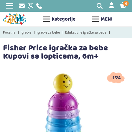
0
STAV
Kategorije
MENI
Početna
Igračke
Igračke za bebe
Edukativne igračke za bebe
Fisher Price igračka za bebe
Kupovi sa lopticama, 6m+
-15%