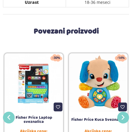
Uzrast
18-36 meseci
Povezani proizvodi
-30%
-14%
Fisher Price Laptop
Fisher Price Kuca Sveznalica
sveznalica
Akcijska cena:
Akcijska cena: