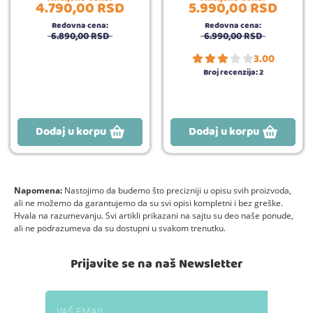
4.790,
00
RSD
5.990,
00
RSD
Redovna cena:
Redovna cena:
6.890,
00
RSD
6.990,
00
RSD
3.00
Broj recenzija:
2
Dodaj u korpu
Dodaj u korpu
Napomena:
Nastojimo da budemo što precizniji u opisu svih proizvoda,
ali ne možemo da garantujemo da su svi opisi kompletni i bez greške.
Hvala na razumevanju. Svi artikli prikazani na sajtu su deo naše ponude,
ali ne podrazumeva da su dostupni u svakom trenutku.
Prijavite se na naš Newsletter