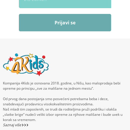
Prijavi se
Kompanija 4Kids je osnovana 2018. godine, u Nišu, kao maloprodaja bebi
opreme po principu „sve za mališane na jednom mestu“.
Od prvog dana postojanja smo posvećeni potrebama beba i dece,
snabdevajući prodavnicu visokokvalitetnim proizvodima.
Naš mladi tim zaposlenih, se trudi da roditeljima pruži podršku i olakša
„slatke brige“ nudeći veliki izbor opreme za njihove mališane i bude uvek u
korak sa vremenom.
Saznaj više