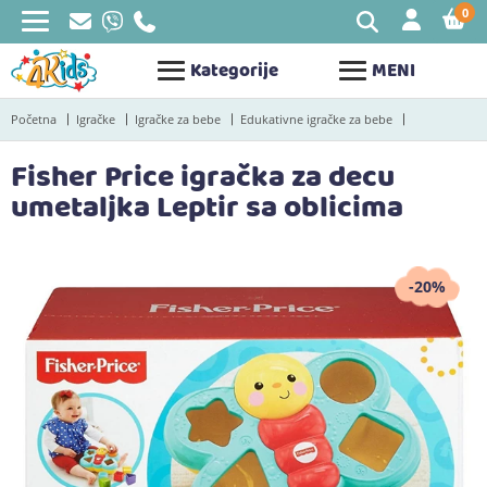
0
STAV
Kategorije
MENI
Početna
Igračke
Igračke za bebe
Edukativne igračke za bebe
Fisher Price igračka za decu
umetaljka Leptir sa oblicima
-20%