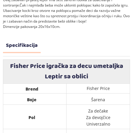
sortiranje.Čak i najmlađa beba može ukloniti poklopac kako bi započela igru.
Ubacivanje kocki kroz otvore na poklopcu pomaže deci da razviju važne
motoričke veštine kao što su spretnost prstiju i koordinacija očniju i ruku. Ovo
je i zabavan način da predstavite bebi oblike i boje!
Dimenzije pakovanja 20x16x10cm.
Specifikacija
Fisher Price igračka za decu umetaljka
Leptir sa oblici
Fisher Price
Brend
Boje
Šarena
Za dečake
Pol
Za devojčice
Univerzalno