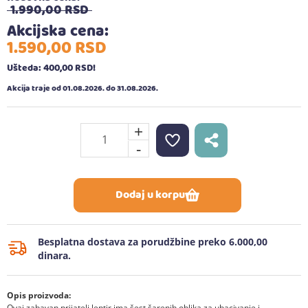
1.990,
00
RSD
Akcijska cena:
1.590,
00
RSD
Ušteda: 400,
00
RSD
!
Akcija traje od 01.08.2026. do 31.08.2026.
+
-
Dodaj u korpu
Besplatna dostava za porudžbine preko 6.000,00
dinara.
Opis proizvoda:
Ovaj zabavan prijatelj leptir ima šest šarenih oblika za ubacivanje i