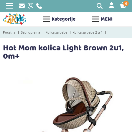
0
STAV
Kategorije
MENI
Početna
Bebi oprema
Kolica za bebe
Kolica za bebe 2 u 1
Hot Mom kolica Light Brown 2u1,
0m+