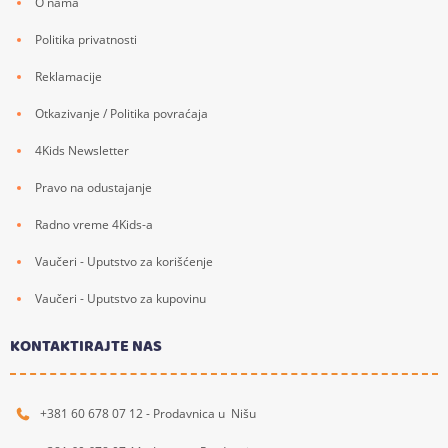
O nama
Politika privatnosti
Reklamacije
Otkazivanje / Politika povraćaja
4Kids Newsletter
Pravo na odustajanje
Radno vreme 4Kids-a
Vaučeri - Uputstvo za korišćenje
Vaučeri - Uputstvo za kupovinu
KONTAKTIRAJTE NAS
+381 60 678 07 12 - Prodavnica u Nišu