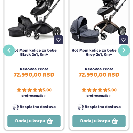
Hot Mom kolica za bebe
Hot Mom kolica za bebe Dark
Black 2u1, 0m+
Grey 2u1, 0m+
Redovna cena:
Redovna cena:
72.990,
00
RSD
72.990,
00
RSD
5.00
5.00
Broj recenzija:
1
Broj recenzija:
1
Besplatna dostava
Besplatna dostava
Dodaj u korpu
Dodaj u korpu