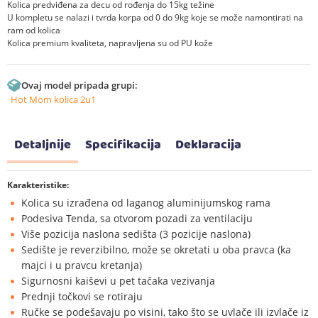
Kolica predviđena za decu od rođenja do 15kg težine
U kompletu se nalazi i tvrda korpa od 0 do 9kg koje se može namontirati na
ram od kolica
Kolica premium kvaliteta, napravljena su od PU kože
Ovaj model pripada grupi:
Hot Mom kolica 2u1
Detaljnije
Specifikacija
Deklaracija
Karakteristike:
Kolica su izrađena od laganog aluminijumskog rama
Podesiva Tenda, sa otvorom pozadi za ventilaciju
Više pozicija naslona sedišta (3 pozicije naslona)
Sedište je reverzibilno, može se okretati u oba pravca (ka
majci i u pravcu kretanja)
Sigurnosni kaiševi u pet tačaka vezivanja
Prednji točkovi se rotiraju
Ručke se podešavaju po visini, tako što se uvlače ili izvlače iz