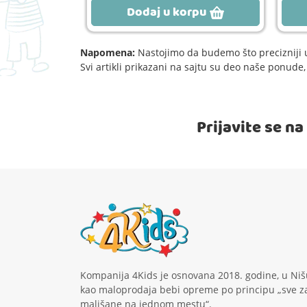
rpu
Dodaj u korpu
Napomena:
Nastojimo da budemo što precizniji u
Svi artikli prikazani na sajtu su deo naše ponud
Prijavite se n
Kompanija 4Kids je osnovana 2018. godine, u Niš
kao maloprodaja bebi opreme po principu „sve z
mališane na jednom mestu“.