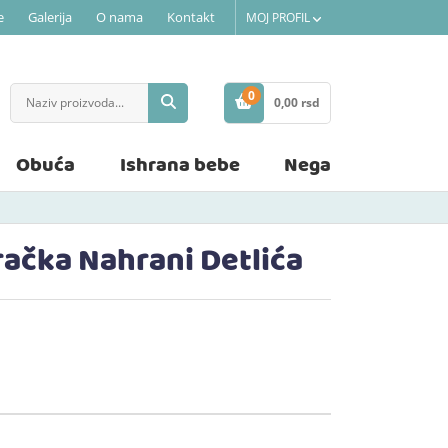
e
Galerija
O nama
Kontakt
MOJ PROFIL
0
0,
00
rsd
STAVKE
Obuća
Ishrana bebe
Nega
račka Nahrani Detlića