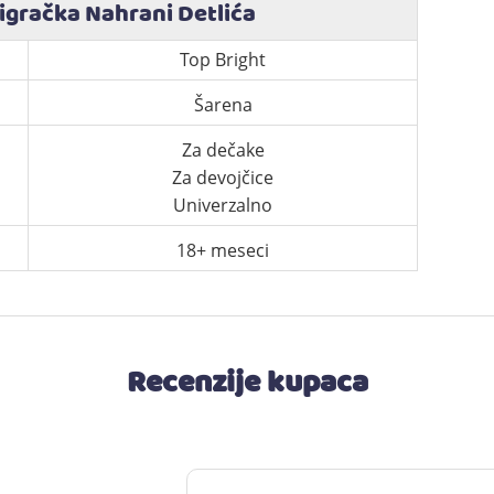
igračka Nahrani Detlića
Top Bright
Šarena
Za dečake
Za devojčice
Univerzalno
18+ meseci
Recenzije kupaca