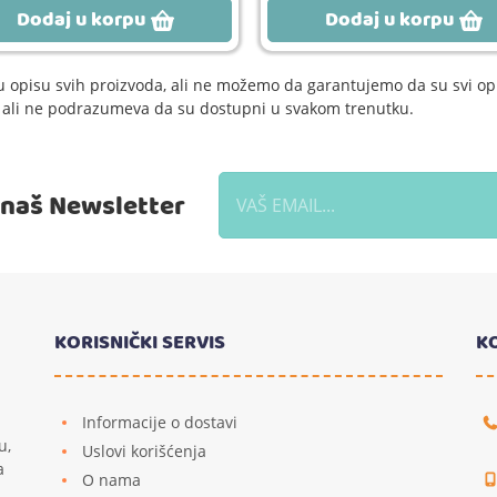
Dodaj u korpu
Dodaj u korpu
 opisu svih proizvoda, ali ne možemo da garantujemo da su svi opi
e, ali ne podrazumeva da su dostupni u svakom trenutku.
a naš Newsletter
KORISNIČKI SERVIS
K
Informacije o dostavi
u,
Uslovi korišćenja
a
O nama