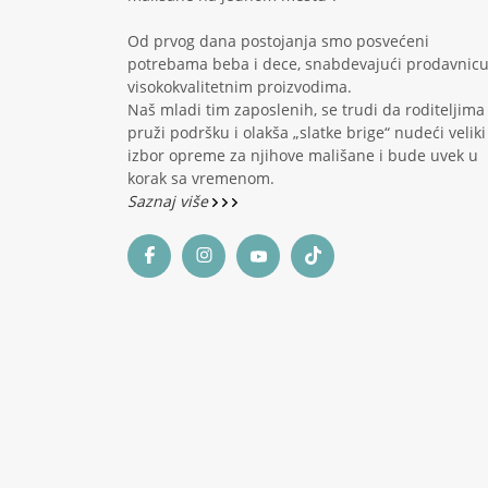
Od prvog dana postojanja smo posvećeni
potrebama beba i dece, snabdevajući prodavnic
visokokvalitetnim proizvodima.
Naš mladi tim zaposlenih, se trudi da roditeljima
pruži podršku i olakša „slatke brige“ nudeći veliki
izbor opreme za njihove mališane i bude uvek u
korak sa vremenom.
Saznaj više