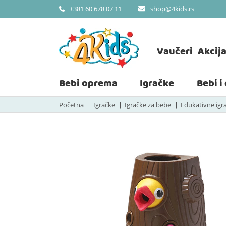
shop@4kids.rs
+381 60 678 07 11
Vaučeri
Akcij
Bebi oprema
Igračke
Bebi i
Početna
Igračke
Igračke za bebe
Edukativne igr