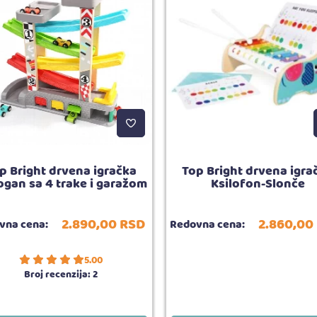
p Bright drvena igračka
Top Bright drvena igra
gan sa 4 trake i garažom
Ksilofon-Slonče
2.890,
00
RSD
2.860,
00
vna cena:
Redovna cena:
5.00
Broj recenzija:
2