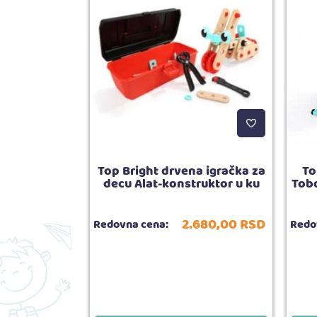
jčice Lutka
Top Bright drvena igračka za
To
shion
decu Alat-konstruktor u ku
Tobo
880,
00
RSD
2.680,
00
RSD
Redovna cena:
Redo