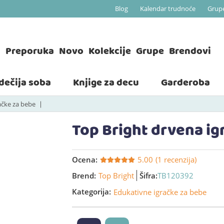
Blog
Kalendar trudnoće
Grup
a
Preporuka
Novo
Kolekcije
Grupe
Brendovi
 dečija soba
Knjige za decu
Garderoba
ačke za bebe
Top Bright drvena ig
Ocena:
5.00
(1 recenzija)
Brend:
Top Bright
Šifra:
TB120392
Kategorija:
Edukativne igračke za bebe