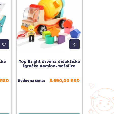
čka
Top Bright drvena didaktička
Top Brigh
igračka Kamion-Mešalica
Didaktičk
RSD
3.690,
00
RSD
Redovna cena:
Redovna cena