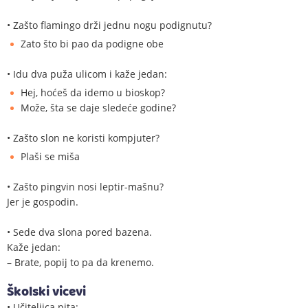
• Zašto flamingo drži jednu nogu podignutu?
Zato što bi pao da podigne obe
• Idu dva puža ulicom i kaže jedan:
Hej, hoćeš da idemo u bioskop?
Može, šta se daje sledeće godine?
• Zašto slon ne koristi kompjuter?
Plaši se miša
• Zašto pingvin nosi leptir-mašnu?
Jer je gospodin.
• Sede dva slona pored bazena.
Kaže jedan:
– Brate, popij to pa da krenemo.
Školski vicevi
• Učiteljica pita: