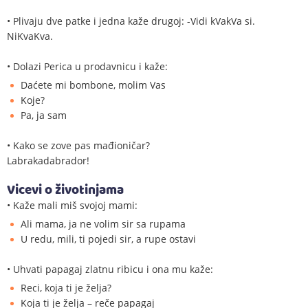
• Plivaju dve patke i jedna kaže drugoj: -Vidi kVakVa si.
NiKvaKva.
• Dolazi Perica u prodavnicu i kaže:
Daćete mi bombone, molim Vas
Koje?
Pa, ja sam
• Kako se zove pas mađioničar?
Labrakadabrador!
Vicevi o životinjama
• Kaže mali miš svojoj mami:
Ali mama, ja ne volim sir sa rupama
U redu, mili, ti pojedi sir, a rupe ostavi
• Uhvati papagaj zlatnu ribicu i ona mu kaže:
Reci, koja ti je želja?
Koja ti je želja – reče papagaj