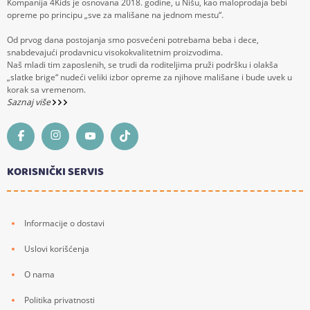
Kompanija 4Kids je osnovana 2018. godine, u Nišu, kao maloprodaja bebi
opreme po principu „sve za mališane na jednom mestu“.
Od prvog dana postojanja smo posvećeni potrebama beba i dece,
snabdevajući prodavnicu visokokvalitetnim proizvodima.
Naš mladi tim zaposlenih, se trudi da roditeljima pruži podršku i olakša
„slatke brige“ nudeći veliki izbor opreme za njihove mališane i bude uvek u
korak sa vremenom.
Saznaj više
KORISNIČKI SERVIS
Informacije o dostavi
Uslovi korišćenja
O nama
Politika privatnosti