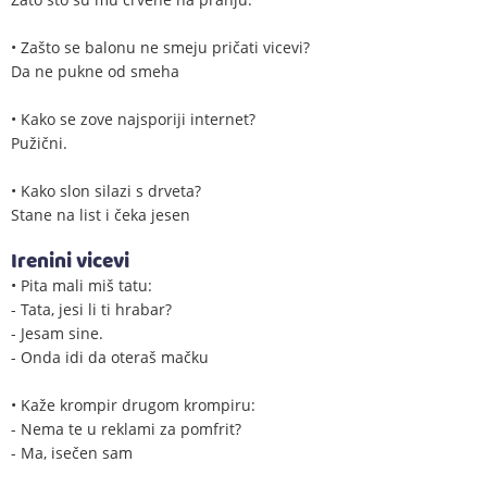
• Zašto se balonu ne smeju pričati vicevi?
Da ne pukne od smeha
• Kako se zove najsporiji internet?
Pužični.
• Kako slon silazi s drveta?
Stane na list i čeka jesen
Irenini vicevi
• Pita mali miš tatu:
- Tata, jesi li ti hrabar?
- Jesam sine.
- Onda idi da oteraš mačku
• Kaže krompir drugom krompiru:
- Nema te u reklami za pomfrit?
- Ma, isečen sam