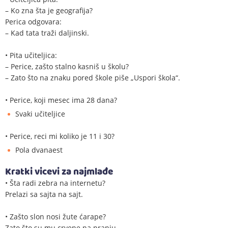
– Ko zna šta je geografija?
Perica odgovara:
– Kad tata traži daljinski.
• Pita učiteljica:
– Perice, zašto stalno kasniš u školu?
– Zato što na znaku pored škole piše „Uspori škola“.
• Perice, koji mesec ima 28 dana?
Svaki učiteljice
• Perice, reci mi koliko je 11 i 30?
Pola dvanaest
Kratki vicevi za najmlađe
• Šta radi zebra na internetu?
Prelazi sa sajta na sajt.
• Zašto slon nosi žute ćarape?
Zato što su mu crvene na pranju.