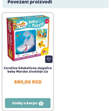
Povezani proizvodi
Carotina Edukativna slagalica
baby Morske zivotinje Lis
680,
00
RSD
Dodaj u korpu