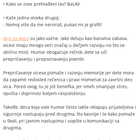
• Kako se zove prehlađeni lav? BaLAV
• Kaže jedna olovka drugoj:
- Nemoj više da me nerviraš, pukao mi je grafit!
Igre za decu
su jako važne. Iako deluju kao banalna zabava,
vicevi imaju mnogo veći značaj u dečjem razvoju no što se
obično misli. Humor obogaćuje rečnik, dete se uči
prepričavanju i prepoznavanju poente.
Prepričavanje viceva pomaže i razvoju memorije jer dete mora
da zapamti redosled rečenica i pravi momenat za završni deo
vica. Pored ovog, tu je još benefita, jer smeh smanjuje stres,
opušta i doprinosi boljem raspoloženju.
Takođe, deca koja vole humor često lakše sklapaju prijateljstva i
sigurnije nastupaju pred drugima, što kasnije i te kako pomaže
u školi, pri javnim nastupima i uopšte u komunikaciji sa
drugima.