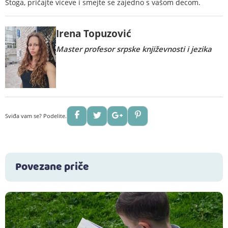
Stoga, pričajte viceve i smejte se zajedno s vašom decom.
Irena Topuzović
Master profesor srpske književnosti i jezika
Sviđa vam se? Podelite.
Povezane priče