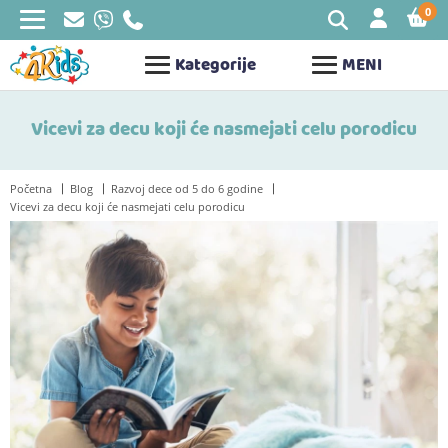
0
STAV
Kategorije
MENI
Vicevi za decu koji će nasmejati celu porodicu
Početna
Blog
Razvoj dece od 5 do 6 godine
Vicevi za decu koji će nasmejati celu porodicu