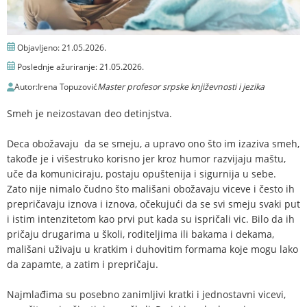
Objavljeno:
21.05.2026.
Poslednje ažuriranje:
21.05.2026.
Autor:
Irena Topuzović
Master profesor srpske književnosti i jezika
Smeh je neizostavan deo detinjstva.
Deca obožavaju da se smeju, a upravo ono što im izaziva smeh,
takođe je i višestruko korisno jer kroz humor razvijaju maštu,
uče da komuniciraju, postaju opuštenija i sigurnija u sebe.
Zato nije nimalo čudno što mališani obožavaju viceve i često ih
prepričavaju iznova i iznova, očekujući da se svi smeju svaki put
i istim intenzitetom kao prvi put kada su ispričali vic. Bilo da ih
pričaju drugarima u školi, roditeljima ili bakama i dekama,
mališani uživaju u kratkim i duhovitim formama koje mogu lako
da zapamte, a zatim i prepričaju.
Najmlađima su posebno zanimljivi kratki i jednostavni vicevi,