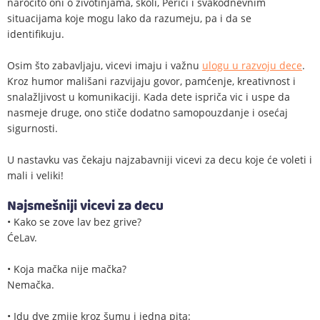
naročito oni o životinjama, školi, Perici i svakodnevnim
situacijama koje mogu lako da razumeju, pa i da se
identifikuju.
Osim što zabavljaju, vicevi imaju i važnu
ulogu u razvoju dece
.
Kroz humor mališani razvijaju govor, pamćenje, kreativnost i
snalažljivost u komunikaciji. Kada dete ispriča vic i uspe da
nasmeje druge, ono stiče dodatno samopouzdanje i osećaj
sigurnosti.
U nastavku vas čekaju najzabavniji vicevi za decu koje će voleti i
mali i veliki!
Najsmešniji vicevi za decu
• Kako se zove lav bez grive?
ĆeLav.
• Koja mačka nije mačka?
Nemačka.
• Idu dve zmije kroz šumu i jedna pita: