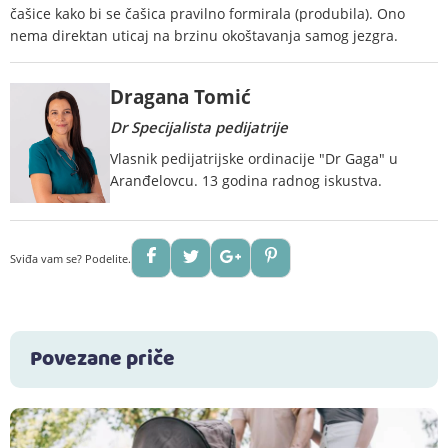
čašice kako bi se čašica pravilno formirala (produbila). Ono
nema direktan uticaj na brzinu okoštavanja samog jezgra.
Dragana Tomić
Dr Specijalista pedijatrije
Vlasnik pedijatrijske ordinacije "Dr Gaga" u
Aranđelovcu. 13 godina radnog iskustva.
Sviđa vam se? Podelite.
Povezane priče