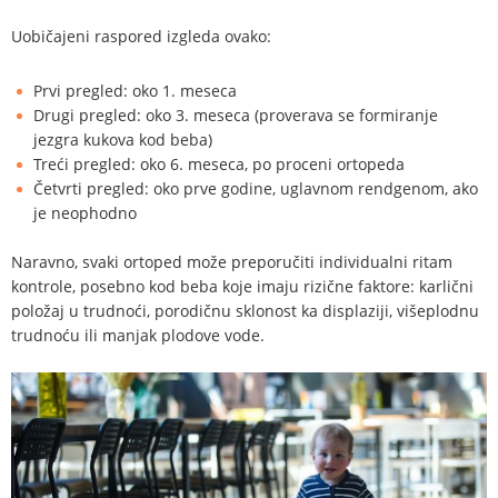
Uobičajeni raspored izgleda ovako:
Prvi pregled: oko 1. meseca
Drugi pregled: oko 3. meseca (proverava se formiranje
jezgra kukova kod beba)
Treći pregled: oko 6. meseca, po proceni ortopeda
Četvrti pregled: oko prve godine, uglavnom rendgenom, ako
je neophodno
Naravno, svaki ortoped može preporučiti individualni ritam
kontrole, posebno kod beba koje imaju rizične faktore: karlični
položaj u trudnoći, porodičnu sklonost ka displaziji, višeplodnu
trudnoću ili manjak plodove vode.