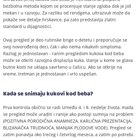
bezbolna metoda kojom se procenjuje stanje zgloba dok je još
mekan i u razvoju. Za razliku od rendgena, ultrazvuk može da
pokaže sve detalje hrskavice, pa zato predstavlja zlatni
standard u dijagnostici.
Ovaj pregled je deo rutinske brige o detetu i preporučuje se
svoj novorođenoj deci, čak i ako nema nikakvih simptoma.
Razlog je jednostavan - ranim pregledom kukova kod beba
može se otkriti razvojna displazija kuka, stanje u kome se glava
butne kosti ne uklapa savršeno u čašicu. Ako se otkrije na
vreme, tretman je jednostavan i vrlo uspešan.
Kada se snimaju kukovi kod beba?
Prva kontrola obično se radi između 4. i 8. nedelje života, mada
se pregled može uraditi i ranije ako postoji sumnja na problem
(POZITIVNA PORODIČNA ANAMNEZA, KARLIČNA PREZENTACIJA,
BLIZANAČKA TRUDNOĆA, MANJAK PLODOVE VODE). Pregled se
zatim ponavlja oko trećeg i četvrtog meseca, a zatim po potrebi.