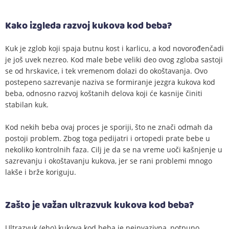
Kako izgleda razvoj kukova kod beba?
Kuk je zglob koji spaja butnu kost i karlicu, a kod novorođenčadi
je još uvek nezreo. Kod male bebe veliki deo ovog zgloba sastoji
se od hrskavice, i tek vremenom dolazi do okoštavanja. Ovo
postepeno sazrevanje naziva se formiranje jezgra kukova kod
beba, odnosno razvoj koštanih delova koji će kasnije činiti
stabilan kuk.
Kod nekih beba ovaj proces je sporiji, što ne znači odmah da
postoji problem. Zbog toga pedijatri i ortopedi prate bebe u
nekoliko kontrolnih faza. Cilj je da se na vreme uoči kašnjenje u
sazrevanju i okoštavanju kukova, jer se rani problemi mnogo
lakše i brže koriguju.
Zašto je važan ultrazvuk kukova kod beba?
Ultrazvuk (eho) kukova kod beba je neinvazivna, potpuno