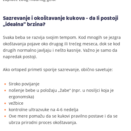
Sazrevanje i okoštavanje kukova - da li postoji
„idealna“ brzina?
Svaka beba se razvija svojim tempom. Kod mnogih se jezgra
okoštavanja pojave oko drugog ili trećeg meseca, dok se kod
drugih normalno javljaju i nešto kasnije. Važno je samo da
napredak postoji.
Ako ortoped primeti sporije sazrevanje, obično savetuje:
široko povijanje
nošenje bebe u položaju „žabe“ (npr. u nosiljci koja je
ergonomska)
vežbice
kontrolne ultrazvuke na 4-6 nedelja
Ove mere pomažu da se kukovi pravilno postave i da se
ubrza prirodni proces okoštavanja.