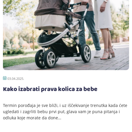
03.04.2025.
Kako izabrati prava kolica za bebe
Termin porođaja je sve bliži, i uz iščekivanje trenutka kada ćete
ugledati i zagrliti bebu prvi put, glava vam je puna pitanja i
odluka koje morate da done…