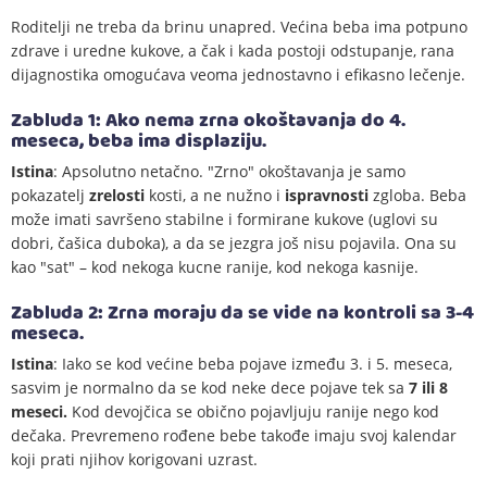
Roditelji ne treba da brinu unapred. Većina beba ima potpuno
zdrave i uredne kukove, a čak i kada postoji odstupanje, rana
dijagnostika omogućava veoma jednostavno i efikasno lečenje.
Zabluda 1: Ako nema zrna okoštavanja do 4.
meseca, beba ima displaziju.
Istina
: Apsolutno netačno. "Zrno" okoštavanja je samo
pokazatelj
zrelosti
kosti, a ne nužno i
ispravnosti
zgloba. Beba
može imati savršeno stabilne i formirane kukove (uglovi su
dobri, čašica duboka), a da se jezgra još nisu pojavila. Ona su
kao "sat" – kod nekoga kucne ranije, kod nekoga kasnije.
Zabluda 2: Zrna moraju da se vide na kontroli sa 3-4
meseca.
Istina
: Iako se kod većine beba pojave između 3. i 5. meseca,
sasvim je normalno da se kod neke dece pojave tek sa
7 ili 8
meseci.
Kod devojčica se obično pojavljuju ranije nego kod
dečaka. Prevremeno rođene bebe takođe imaju svoj kalendar
koji prati njihov korigovani uzrast.