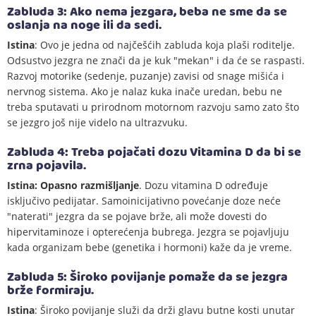
Zabluda 3: Ako nema jezgara, beba ne sme da se
oslanja na noge ili da sedi.
Istina
: Ovo je jedna od najčešćih zabluda koja plaši roditelje.
Odsustvo jezgra ne znači da je kuk "mekan" i da će se raspasti.
Razvoj motorike (sedenje, puzanje) zavisi od snage mišića i
nervnog sistema. Ako je nalaz kuka inače uredan, bebu ne
treba sputavati u prirodnom motornom razvoju samo zato što
se jezgro još nije videlo na ultrazvuku.
Zabluda 4: Treba pojačati dozu Vitamina D da bi se
zrna pojavila.
Istina: Opasno razmišljanje
. Dozu vitamina D određuje
isključivo pedijatar. Samoinicijativno povećanje doze neće
"naterati" jezgra da se pojave brže, ali može dovesti do
hipervitaminoze i opterećenja bubrega. Jezgra se pojavljuju
kada organizam bebe (genetika i hormoni) kaže da je vreme.
Zabluda 5: Široko povijanje pomaže da se jezgra
brže formiraju.
Istina
: Široko povijanje služi da drži glavu butne kosti unutar