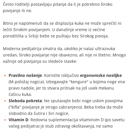
Često roditelji postavljaju pitanje da li je potrebno široko
povijanje ili ne.
Bitno je napomenuti da se displazija kuka ne može sprečiti ni
lečiti širokim povijanjem. U današnje vreme iz većine
porodilišta u Srbiji bebe se puštaju bez širokog povoja.
Moderna pedijatrija smatra da, ukoliko je nalaz ultrazvuka
uredan, široko povijanje nije obavezno, ali nije ni štetno. Mnogo
važnije od povijanja su sledeće stavke:
Pravilno nošenje
: Koristite isključivo
ergonomske nosiljke
(M-položaj nogica). Izbegavajte "kengure" u kojima noge vise
pravo nadole, jer to stvara pritisak na još uvek mekanu
čašicu kuka.
Sloboda pokreta
: Ne sputavajte bebi noge uskim povojima
("kifla" povijanje je strogo zabranjeno). Beba treba da može
slobodno da šutira i širi nogice.
Vitamin D
: Redovna suplementacija vitaminom D (po savetu
vašeg pedijatra) je stub zdravog okoštavanja, ne samo