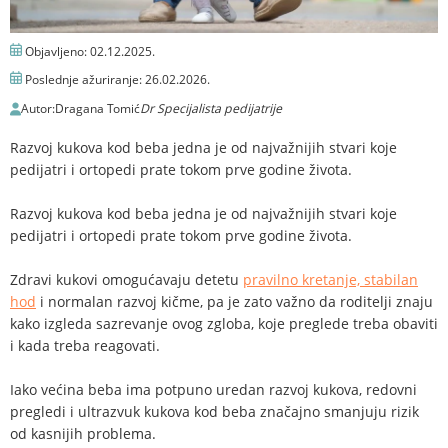
Objavljeno:
02.12.2025.
Poslednje ažuriranje:
26.02.2026.
Autor:
Dragana Tomić
Dr Specijalista pedijatrije
Razvoj kukova kod beba jedna je od najvažnijih stvari koje
pedijatri i ortopedi prate tokom prve godine života.
Razvoj kukova kod beba jedna je od najvažnijih stvari koje
pedijatri i ortopedi prate tokom prve godine života.
Zdravi kukovi omogućavaju detetu
pravilno kretanje, stabilan
hod
i normalan razvoj kičme, pa je zato važno da roditelji znaju
kako izgleda sazrevanje ovog zgloba, koje preglede treba obaviti
i kada treba reagovati.
Iako većina beba ima potpuno uredan razvoj kukova, redovni
pregledi i ultrazvuk kukova kod beba značajno smanjuju rizik
od kasnijih problema.