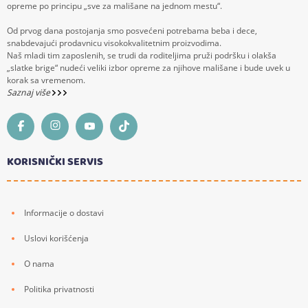
opreme po principu „sve za mališane na jednom mestu“.
Od prvog dana postojanja smo posvećeni potrebama beba i dece,
snabdevajući prodavnicu visokokvalitetnim proizvodima.
Naš mladi tim zaposlenih, se trudi da roditeljima pruži podršku i olakša
„slatke brige“ nudeći veliki izbor opreme za njihove mališane i bude uvek u
korak sa vremenom.
Saznaj više
KORISNIČKI SERVIS
Informacije o dostavi
Uslovi korišćenja
O nama
Politika privatnosti