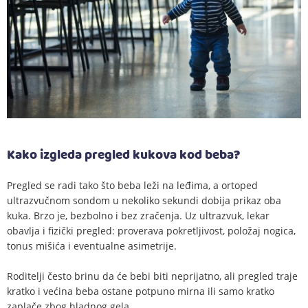
Kako izgleda pregled kukova kod beba?
Pregled se radi tako što beba leži na leđima, a ortoped
ultrazvučnom sondom u nekoliko sekundi dobija prikaz oba
kuka. Brzo je, bezbolno i bez zračenja. Uz ultrazvuk, lekar
obavlja i fizički pregled: proverava pokretljivost, položaj nogica,
tonus mišića i eventualne asimetrije.
Roditelji često brinu da će bebi biti neprijatno, ali pregled traje
kratko i većina beba ostane potpuno mirna ili samo kratko
zaplače zbog hladnog gela.