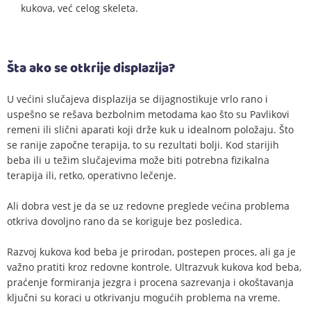
kukova, već celog skeleta.
Šta ako se otkrije displazija?
U većini slučajeva displazija se dijagnostikuje vrlo rano i
uspešno se rešava bezbolnim metodama kao što su Pavlikovi
remeni ili slični aparati koji drže kuk u idealnom položaju. Što
se ranije započne terapija, to su rezultati bolji. Kod starijih
beba ili u težim slučajevima može biti potrebna fizikalna
terapija ili, retko, operativno lečenje.
Ali dobra vest je da se uz redovne preglede većina problema
otkriva dovoljno rano da se koriguje bez posledica.
Razvoj kukova kod beba je prirodan, postepen proces, ali ga je
važno pratiti kroz redovne kontrole. Ultrazvuk kukova kod beba,
praćenje formiranja jezgra i procena sazrevanja i okoštavanja
ključni su koraci u otkrivanju mogućih problema na vreme.